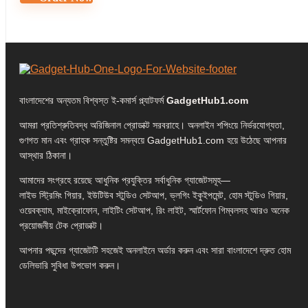
বাংলাদেশের অন্যতম বিশ্বস্ত ই-কমার্স প্ল্যাটফর্ম
GadgetHub1.com
আমরা প্রতিশ্রুতিবদ্ধ অরিজিনাল প্রোডাক্ট সরবরাহে। অনলাইন শপিংয়ে নির্ভরযোগ্যতা,
গুণগত মান এবং গ্রাহক সন্তুষ্টির সমন্বয়ে GadgetHub1.com হয়ে উঠেছে আপনার
আস্থার ঠিকানা।
আমাদের সংগ্রহে রয়েছে আধুনিক প্রযুক্তির সর্বাধুনিক গ্যাজেটসমূহ—
লাইভ স্ট্রিমিং গিয়ার, ইউটিউব স্টুডিও সেটআপ, ভ্লগিং ইকুইপমেন্ট, হোম স্টুডিও গিয়ার,
ওয়েবক্যাম, মাইক্রোফোন, লাইটিং সেটআপ, রিং লাইট, স্মার্টফোন গিম্বলসহ আরও অনেক
প্রয়োজনীয় টেক প্রোডাক্ট।
আপনার পছন্দের গ্যাজেটটি সহজেই অনলাইনে অর্ডার করুন এবং সারা বাংলাদেশে দ্রুত হোম
ডেলিভারি সুবিধা উপভোগ করুন।