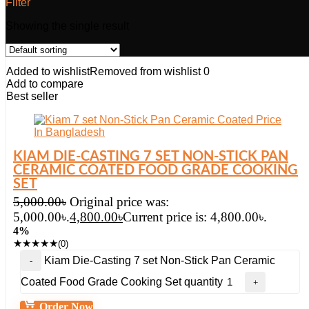
Filter
Showing the single result
Added to wishlist
Removed from wishlist
0
Add to compare
Best seller
KIAM DIE-CASTING 7 SET NON-STICK PAN
CERAMIC COATED FOOD GRADE COOKING
SET
5,000.00
৳
Original price was:
5,000.00৳.
4,800.00
৳
Current price is: 4,800.00৳.
4%
★
★
★
★
★
(0)
Kiam Die-Casting 7 set Non-Stick Pan Ceramic
Coated Food Grade Cooking Set quantity
Order Now