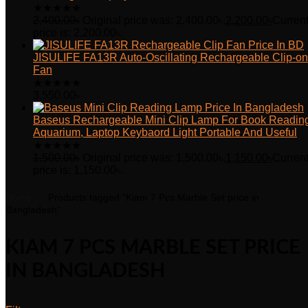
★
★
★
★
★
2,400.00
৳
Original price was: 2,400.00৳.
2,200.00
৳
Curren
price is: 2,200.00৳.
JISULIFE FA13R Auto-Oscillating Rechargeable Clip-on
Fan
★
★
★
★
★
3,550.00
৳
Baseus Rechargeable Mini Clip Lamp For Book Readin
Aquarium, Laptop Keybaord Light Portable And Useful
★
★
★
★
★
1,500.00
৳
Original price was: 1,500.00৳.
1,150.00
৳
Curren
price is: 1,150.00৳.
Home
Products tagged “Kiam 7 Pcs Marble Set price in
Bangladesh”
KIAM 7 PCS MARBLE SET PRICE
IN BANGLADESH