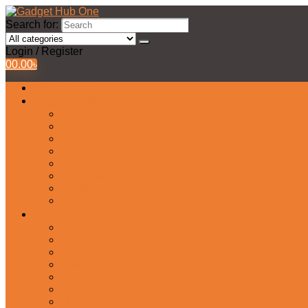
Search for:
Login / Register
0
0.00
৳
All Products
Watches Collection
Men’s Watches
Ladies Watch
Smart Watch
Pair Watches
Stopwatch
Bridal Watches
Fastrack Watches
Kids Watch
Headphone & Earphone
Airbuds
Neckband
Gaming Headphone
Earbud Headphones
Bluetooth Headphone
Earphones
Headphone Stand