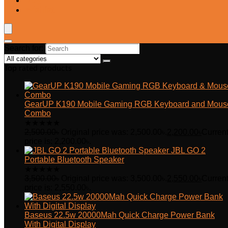
Blog
Wishlist
Search for:
Top rated products
GearUP K190 Mobile Gaming RGB Keyboard and Mous
Combo
★
★
★
★
★
2,500.00
৳
Original price was: 2,500.00৳.
2,200.00
৳
Curren
price is: 2,200.00৳.
JBL GO 2
Portable Bluetooth Speaker
★
★
★
★
★
3,500.00
৳
Original price was: 3,500.00৳.
2,550.00
৳
Curren
price is: 2,550.00৳.
Baseus 22.5w 20000Mah Quick Charge Power Bank
With Digital Display