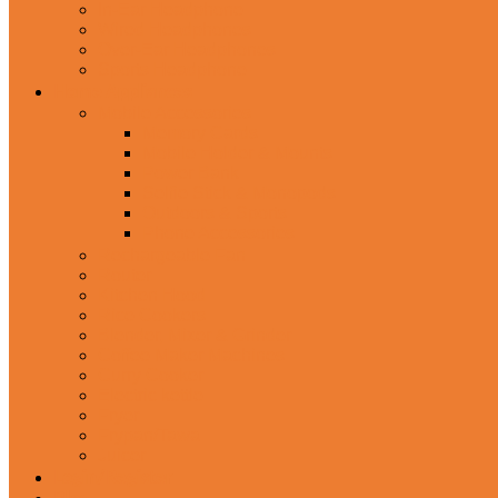
In-Ear Headphone
Wired Headphones
Over-Ear Headphones
Sports Headphone
Home Appliances
Mobile Accessories
Memory Cards
Mobile Holder & Mounts
Power Bank
Selfie Stick & Monopods
Outdoors & Sports
Phone Accessories
Rechargeable Fan
Router
Kitchen Hood
Rice Cookers
Blender, Mixer & Grinder
Coffee Maker Machines
Curry Cooker
Electric kettle
Fryer
Frypan/Tawa
Juicer
Login/Register