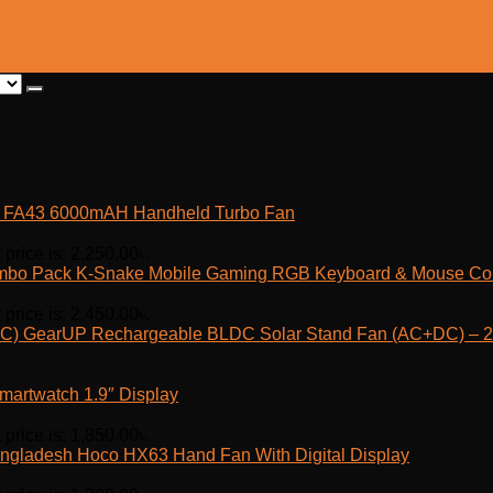
fe FA43 6000mAH Handheld Turbo Fan
 price is: 2,250.00৳.
K-Snake Mobile Gaming RGB Keyboard & Mouse C
 price is: 2,450.00৳.
GearUP Rechargeable BLDC Solar Stand Fan (AC+DC) – 25
martwatch 1.9″ Display
 price is: 1,850.00৳.
Hoco HX63 Hand Fan With Digital Display