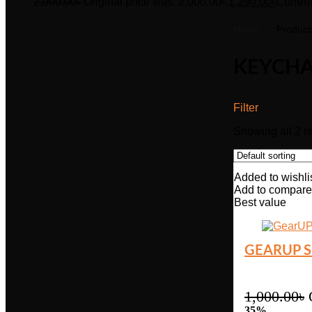
2,000.00
৳
Original price was: 2,000.00৳.
1,290.00
৳
Current
Home
Products
KEYCHA
Filter
Showing all 2 re
Added to wishli
Add to compare
Best value
GEARUP S
1,000.00
৳
35%