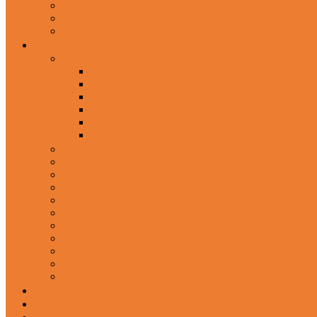
Wired Headphones
Over-Ear Headphones
Sports Headphone
Home Appliances
Mobile Accessories
Memory Cards
Mobile Holder & Mounts
Power Bank
Selfie Stick & Monopods
Outdoors & Sports
Phone Accessories
Rechargeable Fan
Router
Kitchen Hood
Rice Cookers
Blender, Mixer & Grinder
Coffee Maker Machines
Curry Cooker
Electric kettle
Fryer
Frypan/Tawa
Juicer
Login/Register
Blog