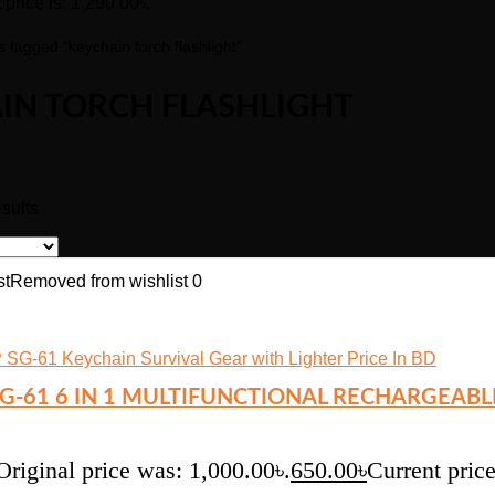
 price is: 1,290.00৳.
 tagged “keychain torch flashlight”
IN TORCH FLASHLIGHT
sults
st
Removed from wishlist
0
G-61 6 IN 1 MULTIFUNCTIONAL RECHARGEABL
Original price was: 1,000.00৳.
650.00
৳
Current price