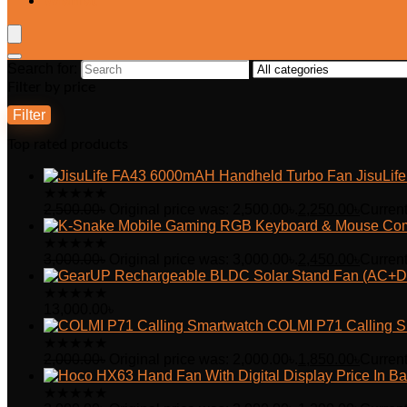
Wishlist
Search for:
Filter by price
Filter
Top rated products
JisuLi
★
★
★
★
★
2,500.00
৳
Original price was: 2,500.00৳.
2,250.00
৳
Current
★
★
★
★
★
3,000.00
৳
Original price was: 3,000.00৳.
2,450.00
৳
Current
★
★
★
★
★
13,000.00
৳
COLMI P71 Calling S
★
★
★
★
★
2,000.00
৳
Original price was: 2,000.00৳.
1,850.00
৳
Current
★
★
★
★
★