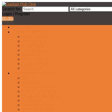
Search for:
Login / Register
0
0.00
৳
All Products
Watches Collection
Men’s Watches
Ladies Watch
Smart Watch
Pair Watches
Stopwatch
Bridal Watches
Fastrack Watches
Kids Watch
Headphone & Earphone
Airbuds
Neckband
Gaming Headphone
Earbud Headphones
Bluetooth Headphone
Earphones
Headphone Stand
In-Ear Headphone