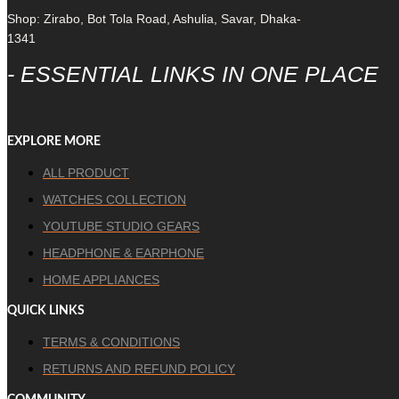
Shop: Zirabo, Bot Tola Road, Ashulia, Savar, Dhaka-
1341
- ESSENTIAL LINKS IN ONE PLACE
EXPLORE MORE
ALL PRODUCT
WATCHES COLLECTION
YOUTUBE STUDIO GEARS
HEADPHONE & EARPHONE
HOME APPLIANCES
QUICK LINKS
TERMS & CONDITIONS
RETURNS AND REFUND POLICY