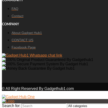
COMMUNITY
FAQ
Contact
COMPANY
About Gadget Hub1
CONTACT US
Facebook Page
© All Right Reserved By Gadgethub1.com
Search for: