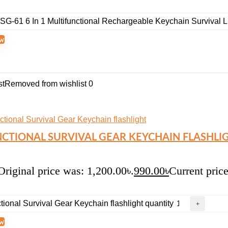
G-61 6 In 1 Multifunctional Rechargeable Keychain Survival Lig
w
st
Removed from wishlist
0
CTIONAL SURVIVAL GEAR KEYCHAIN FLASHLI
Original price was: 1,200.00৳.
990.00
৳
Current price
ctional Survival Gear Keychain flashlight quantity
w