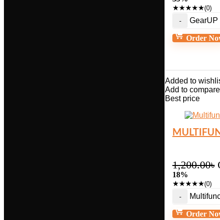
★
★
★
★
★
(0)
GearUP S
Order No
Added to wishli
Add to compare
Best price
MULTIFUN
1,200.00
৳
18%
★
★
★
★
★
(0)
Multifun
Order No