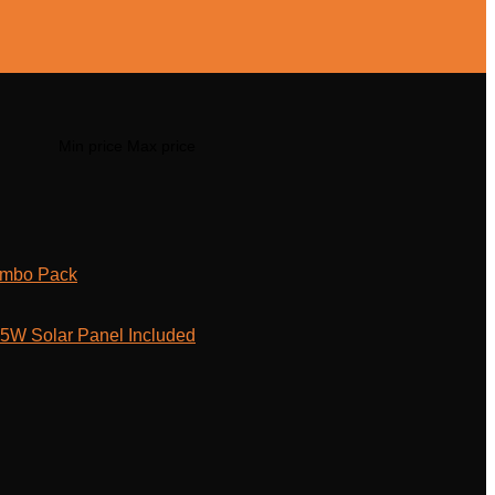
Min price
Max price
ombo Pack
W Solar Panel Included