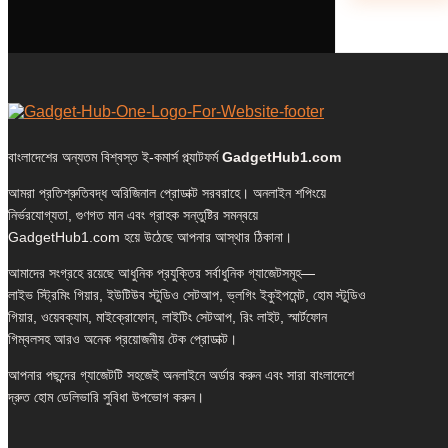
বাংলাদেশের অন্যতম বিশ্বস্ত ই-কমার্স প্ল্যাটফর্ম
GadgetHub1.com
আমরা প্রতিশ্রুতিবদ্ধ অরিজিনাল প্রোডাক্ট সরবরাহে। অনলাইন শপিংয়ে
নির্ভরযোগ্যতা, গুণগত মান এবং গ্রাহক সন্তুষ্টির সমন্বয়ে
GadgetHub1.com হয়ে উঠেছে আপনার আস্থার ঠিকানা।
আমাদের সংগ্রহে রয়েছে আধুনিক প্রযুক্তির সর্বাধুনিক গ্যাজেটসমূহ—
লাইভ স্ট্রিমিং গিয়ার, ইউটিউব স্টুডিও সেটআপ, ভ্লগিং ইকুইপমেন্ট, হোম স্টুডিও
গিয়ার, ওয়েবক্যাম, মাইক্রোফোন, লাইটিং সেটআপ, রিং লাইট, স্মার্টফোন
গিম্বলসহ আরও অনেক প্রয়োজনীয় টেক প্রোডাক্ট।
আপনার পছন্দের গ্যাজেটটি সহজেই অনলাইনে অর্ডার করুন এবং সারা বাংলাদেশে
দ্রুত হোম ডেলিভারি সুবিধা উপভোগ করুন।