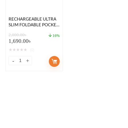
RECHARGEABLE ULTRA
SLIM FOLDABLE POCKET
BLUETOOTH KEYBOARD
2,000.00
৳
COMPATIBLE IOS
16%
1,690.00
৳
ANDROID WINDOWS
SMARTPHONE TABLET
★
★
★
★
★
(0)
AND LAPTOP