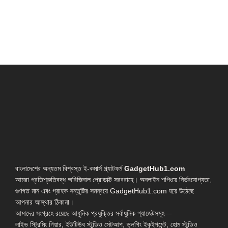
বাংলাদেশের অন্যতম বিশ্বস্ত ই-কমার্স প্ল্যাটফর্ম
GadgetHub1.com
আমরা প্রতিশ্রুতিবদ্ধ অরিজিনাল প্রোডাক্ট সরবরাহে। অনলাইন শপিংয়ে নির্ভরযোগ্যতা,
গুণগত মান এবং গ্রাহক সন্তুষ্টির সমন্বয়ে GadgetHub1.com হয়ে উঠেছে
আপনার আস্থার ঠিকানা।
আমাদের সংগ্রহে রয়েছে আধুনিক প্রযুক্তির সর্বাধুনিক গ্যাজেটসমূহ—
লাইভ স্ট্রিমিং গিয়ার, ইউটিউব স্টুডিও সেটআপ, ভ্লগিং ইকুইপমেন্ট, হোম স্টুডিও