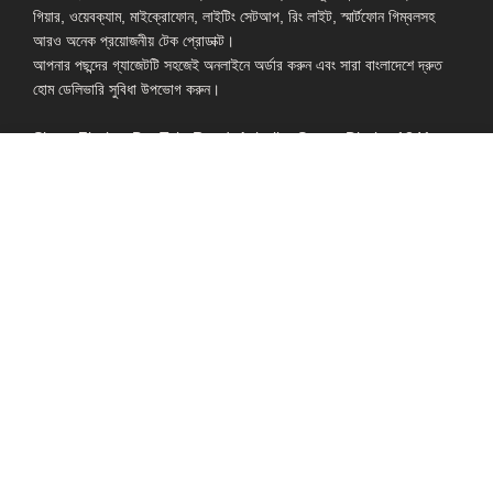
গিয়ার, ওয়েবক্যাম, মাইক্রোফোন, লাইটিং সেটআপ, রিং লাইট, স্মার্টফোন গিম্বলসহ
আরও অনেক প্রয়োজনীয় টেক প্রোডাক্ট।
আপনার পছন্দের গ্যাজেটটি সহজেই অনলাইনে অর্ডার করুন এবং সারা বাংলাদেশে দ্রুত
হোম ডেলিভারি সুবিধা উপভোগ করুন।
Shop: Zirabo, Bot Tola Road, Ashulia, Savar, Dhaka-1341
- ESSENTIAL LINKS IN ONE PLACE
EXPLORE MORE
QUICK LINKS
ALL PRODUCT
TERMS &
CONDITIONS
WATCHES
COLLECTION
RETURNS AND
REFUND POLICY
YOUTUBE STUDIO
GEARS
HEADPHONE &
EARPHONE