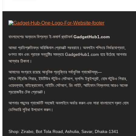
বাংলাদেশের অন্যতম বিশ্বস্ত ই-কমার্স প্ল্যাটফর্ম
GadgetHub1.com
আমরা প্রতিশ্রুতিবদ্ধ অরিজিনাল প্রোডাক্ট সরবরাহে। অনলাইন শপিংয়ে নির্ভরযোগ্যতা,
গুণগত মান এবং গ্রাহক সন্তুষ্টির সমন্বয়ে GadgetHub1.com হয়ে উঠেছে আপনার
আস্থার ঠিকানা।
আমাদের সংগ্রহে রয়েছে আধুনিক প্রযুক্তির সর্বাধুনিক গ্যাজেটসমূহ—
লাইভ স্ট্রিমিং গিয়ার, ইউটিউব স্টুডিও সেটআপ, ভ্লগিং ইকুইপমেন্ট, হোম স্টুডিও গিয়ার,
ওয়েবক্যাম, মাইক্রোফোন, লাইটিং সেটআপ, রিং লাইট, স্মার্টফোন গিম্বলসহ আরও অনেক
প্রয়োজনীয় টেক প্রোডাক্ট।
আপনার পছন্দের গ্যাজেটটি সহজেই অনলাইনে অর্ডার করুন এবং সারা বাংলাদেশে দ্রুত হোম
ডেলিভারি সুবিধা উপভোগ করুন।
Shop: Zirabo, Bot Tola Road, Ashulia, Savar, Dhaka-1341