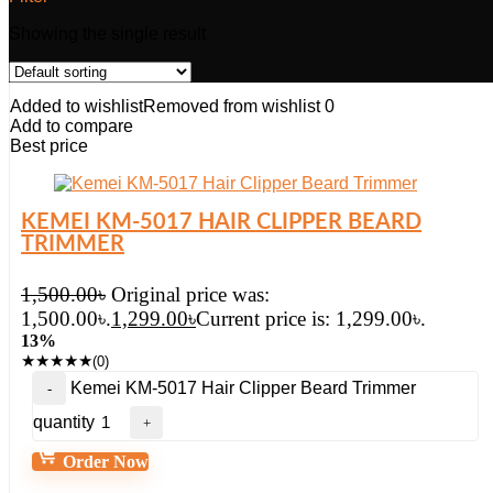
Showing the single result
Added to wishlist
Removed from wishlist
0
Add to compare
Best price
KEMEI KM-5017 HAIR CLIPPER BEARD
TRIMMER
1,500.00
৳
Original price was:
1,500.00৳.
1,299.00
৳
Current price is: 1,299.00৳.
13%
★
★
★
★
★
(0)
Kemei KM-5017 Hair Clipper Beard Trimmer
quantity
Order Now