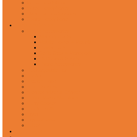
In-Ear Headphone
Wired Headphones
Over-Ear Headphones
Sports Headphone
Home Appliances
Mobile Accessories
Memory Cards
Mobile Holder & Mounts
Power Bank
Selfie Stick & Monopods
Outdoors & Sports
Phone Accessories
Rechargeable Fan
Router
Kitchen Hood
Rice Cookers
Blender, Mixer & Grinder
Coffee Maker Machines
Curry Cooker
Electric kettle
Fryer
Frypan/Tawa
Juicer
Login/Register