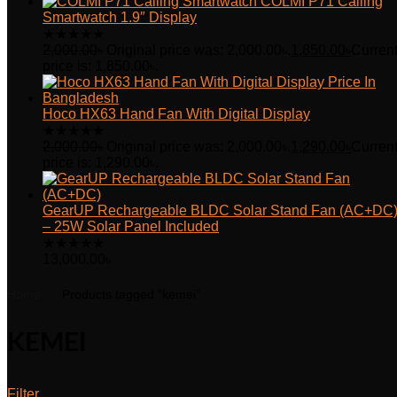
COLMI P71 Calling
Smartwatch 1.9″ Display
★
★
★
★
★
2,000.00
৳
Original price was: 2,000.00৳.
1,850.00
৳
Curren
price is: 1,850.00৳.
Hoco HX63 Hand Fan With Digital Display
★
★
★
★
★
2,000.00
৳
Original price was: 2,000.00৳.
1,290.00
৳
Curren
price is: 1,290.00৳.
GearUP Rechargeable BLDC Solar Stand Fan (AC+DC
– 25W Solar Panel Included
★
★
★
★
★
13,000.00
৳
Home
Products tagged “kemei”
KEMEI
Filter