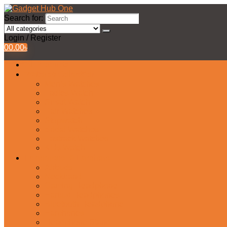
Search for:
Login / Register
0
0.00
৳
All Products
Watches Collection
Men’s Watches
Ladies Watch
Smart Watch
Pair Watches
Stopwatch
Bridal Watches
Fastrack Watches
Kids Watch
Headphone & Earphone
Airbuds
Neckband
Gaming Headphone
Earbud Headphones
Bluetooth Headphone
Earphones
Headphone Stand