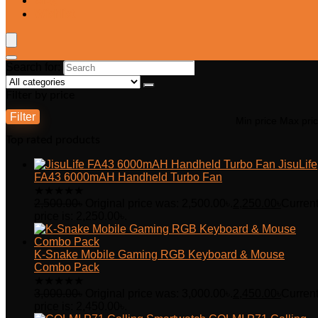
Blog
Wishlist
Search for:
Filter by price
Filter
Min price
Max pri
Top rated products
JisuLife
FA43 6000mAH Handheld Turbo Fan
★
★
★
★
★
2,500.00
৳
Original price was: 2,500.00৳.
2,250.00
৳
Curren
price is: 2,250.00৳.
K-Snake Mobile Gaming RGB Keyboard & Mouse
Combo Pack
★
★
★
★
★
3,000.00
৳
Original price was: 3,000.00৳.
2,450.00
৳
Curren
price is: 2,450.00৳.