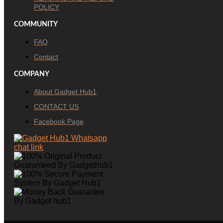
POLICY
COMMUNITY
FAQ
Contact
COMPANY
About Gadget Hub1
CONTACT US
Facebook Page