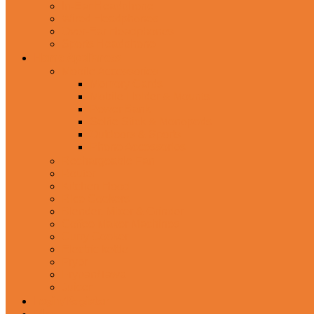
In-Ear Headphone
Wired Headphones
Over-Ear Headphones
Sports Headphone
Home Appliances
Mobile Accessories
Memory Cards
Mobile Holder & Mounts
Power Bank
Selfie Stick & Monopods
Outdoors & Sports
Phone Accessories
Rechargeable Fan
Router
Kitchen Hood
Rice Cookers
Blender, Mixer & Grinder
Coffee Maker Machines
Curry Cooker
Electric kettle
Fryer
Frypan/Tawa
Juicer
Login/Register