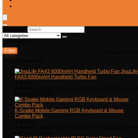
Blog
Wishlist
Search for:
Filter by price
Filter
Min price
Max pri
Top rated products
JisuLife
FA43 6000mAH Handheld Turbo Fan
★
★
★
★
★
2,500.00
৳
Original price was: 2,500.00৳.
2,250.00
৳
Curren
price is: 2,250.00৳.
K-Snake Mobile Gaming RGB Keyboard & Mouse
Combo Pack
★
★
★
★
★
3,000.00
৳
Original price was: 3,000.00৳.
2,450.00
৳
Curren
price is: 2,450.00৳.