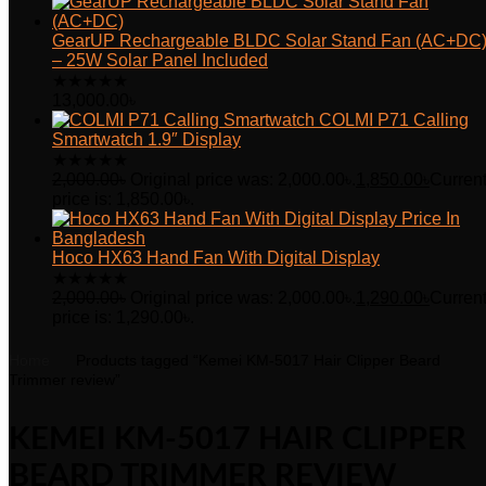
GearUP Rechargeable BLDC Solar Stand Fan (AC+DC
– 25W Solar Panel Included
★
★
★
★
★
13,000.00
৳
COLMI P71 Calling
Smartwatch 1.9″ Display
★
★
★
★
★
2,000.00
৳
Original price was: 2,000.00৳.
1,850.00
৳
Curren
price is: 1,850.00৳.
Hoco HX63 Hand Fan With Digital Display
★
★
★
★
★
2,000.00
৳
Original price was: 2,000.00৳.
1,290.00
৳
Curren
price is: 1,290.00৳.
Home
Products tagged “Kemei KM-5017 Hair Clipper Beard
Trimmer review”
KEMEI KM-5017 HAIR CLIPPER
BEARD TRIMMER REVIEW