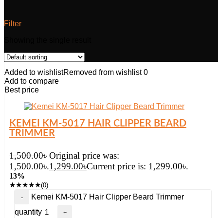
Filter
Showing the single result
Added to wishlist
Removed from wishlist
0
Add to compare
Best price
KEMEI KM-5017 HAIR CLIPPER BEARD
TRIMMER
1,500.00
৳
Original price was:
1,500.00৳.
1,299.00
৳
Current price is: 1,299.00৳.
13%
★
★
★
★
★
(0)
Kemei KM-5017 Hair Clipper Beard Trimmer
quantity