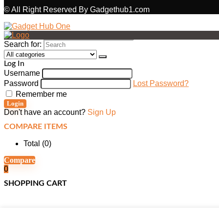
© All Right Reserved By Gadgethub1.com
Search for:
Log In
Username
Password
Lost Password?
Remember me
Login
Don't have an account?
Sign Up
COMPARE ITEMS
Total (
0
)
Compare
0
SHOPPING CART