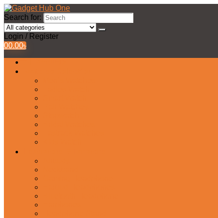
Search for:
Login / Register
0
0.00
৳
All Products
Watches Collection
Men’s Watches
Ladies Watch
Smart Watch
Pair Watches
Stopwatch
Bridal Watches
Fastrack Watches
Kids Watch
Headphone & Earphone
Airbuds
Neckband
Gaming Headphone
Earbud Headphones
Bluetooth Headphone
Earphones
Headphone Stand