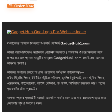
Order Now
বাংলাদেশের অন্যতম বিশ্বস্ত ই-কমার্স প্ল্যাটফর্ম
GadgetHub1.com
আমরা প্রতিশ্রুতিবদ্ধ অরিজিনাল প্রোডাক্ট সরবরাহে। অনলাইন শপিংয়ে নির্ভরযোগ্যতা,
গুণগত মান এবং গ্রাহক সন্তুষ্টির সমন্বয়ে GadgetHub1.com হয়ে উঠেছে আপনার
আস্থার ঠিকানা।
আমাদের সংগ্রহে রয়েছে আধুনিক প্রযুক্তির সর্বাধুনিক গ্যাজেটসমূহ—
লাইভ স্ট্রিমিং গিয়ার, ইউটিউব স্টুডিও সেটআপ, ভ্লগিং ইকুইপমেন্ট, হোম স্টুডিও গিয়ার,
ওয়েবক্যাম, মাইক্রোফোন, লাইটিং সেটআপ, রিং লাইট, স্মার্টফোন গিম্বলসহ আরও অনেক
প্রয়োজনীয় টেক প্রোডাক্ট।
আপনার পছন্দের গ্যাজেটটি সহজেই অনলাইনে অর্ডার করুন এবং সারা বাংলাদেশে দ্রুত হোম
ডেলিভারি সুবিধা উপভোগ করুন।