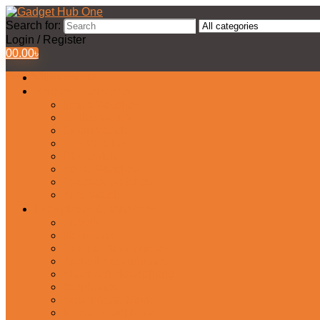
Search for:
Login / Register
0
0.00
৳
All Products
Watches Collection
Men’s Watches
Ladies Watch
Smart Watch
Pair Watches
Stopwatch
Bridal Watches
Fastrack Watches
Kids Watch
Headphone & Earphone
Airbuds
Neckband
Gaming Headphone
Earbud Headphones
Bluetooth Headphone
Earphones
Headphone Stand
In-Ear Headphone