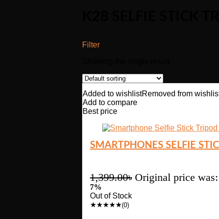
K28 SELFIE STICK 
Filter
Showing the single result
Added to wishlist
Removed from wishlis
Add to compare
Best price
SMARTPHONES SELFIE STIC
1,399.00
৳
Original price was:
7%
Out of Stock
★
★
★
★
★
(0)