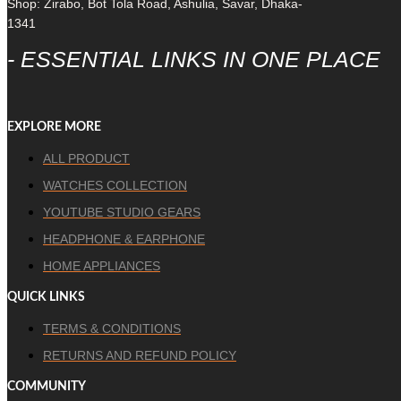
Shop: Zirabo, Bot Tola Road, Ashulia, Savar, Dhaka-
1341
- ESSENTIAL LINKS IN ONE PLACE
EXPLORE MORE
ALL PRODUCT
WATCHES COLLECTION
YOUTUBE STUDIO GEARS
HEADPHONE & EARPHONE
HOME APPLIANCES
QUICK LINKS
TERMS & CONDITIONS
RETURNS AND REFUND POLICY
COMMUNITY