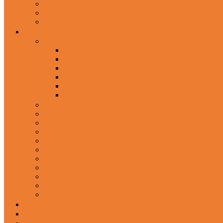
Wired Headphones
Over-Ear Headphones
Sports Headphone
Home Appliances
Mobile Accessories
Memory Cards
Mobile Holder & Mounts
Power Bank
Selfie Stick & Monopods
Outdoors & Sports
Phone Accessories
Rechargeable Fan
Router
Kitchen Hood
Rice Cookers
Blender, Mixer & Grinder
Coffee Maker Machines
Curry Cooker
Electric kettle
Fryer
Frypan/Tawa
Juicer
Login/Register
Blog