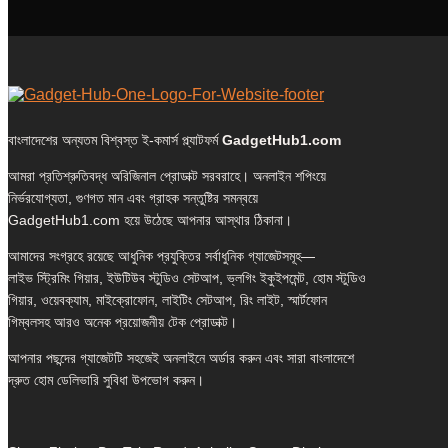
বাংলাদেশের অন্যতম বিশ্বস্ত ই-কমার্স প্ল্যাটফর্ম
GadgetHub1.com
আমরা প্রতিশ্রুতিবদ্ধ অরিজিনাল প্রোডাক্ট সরবরাহে। অনলাইন শপিংয়ে
নির্ভরযোগ্যতা, গুণগত মান এবং গ্রাহক সন্তুষ্টির সমন্বয়ে
GadgetHub1.com হয়ে উঠেছে আপনার আস্থার ঠিকানা।
আমাদের সংগ্রহে রয়েছে আধুনিক প্রযুক্তির সর্বাধুনিক গ্যাজেটসমূহ—
লাইভ স্ট্রিমিং গিয়ার, ইউটিউব স্টুডিও সেটআপ, ভ্লগিং ইকুইপমেন্ট, হোম স্টুডিও
গিয়ার, ওয়েবক্যাম, মাইক্রোফোন, লাইটিং সেটআপ, রিং লাইট, স্মার্টফোন
গিম্বলসহ আরও অনেক প্রয়োজনীয় টেক প্রোডাক্ট।
আপনার পছন্দের গ্যাজেটটি সহজেই অনলাইনে অর্ডার করুন এবং সারা বাংলাদেশে
দ্রুত হোম ডেলিভারি সুবিধা উপভোগ করুন।