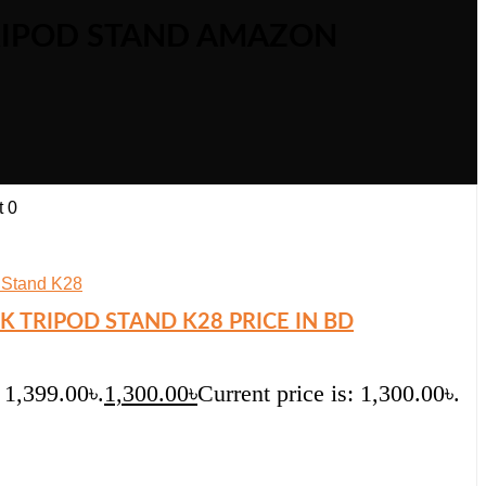
TRIPOD STAND AMAZON
t
0
K TRIPOD STAND K28 PRICE IN BD
 1,399.00৳.
1,300.00
৳
Current price is: 1,300.00৳.