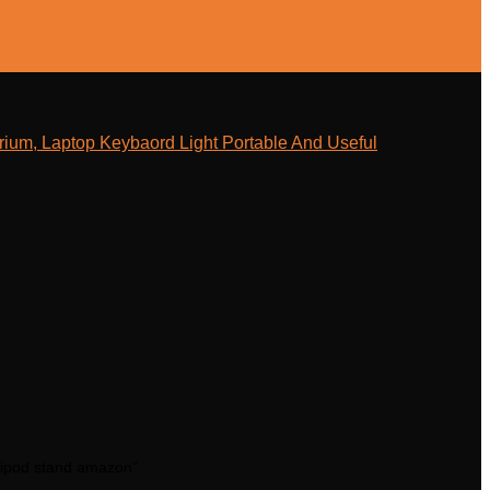
ium, Laptop Keybaord Light Portable And Useful
tripod stand amazon”