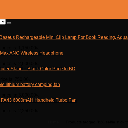
Baseus Rechargeable Mini Clip Lamp For Book Reading, Aquar
 price is: 1,150.00৳.
Max ANC Wireless Headphone
 price is: 2,000.00৳.
outer Stand – Black Color Price In BD
rice is: 750.00৳.
e lithium battery camping fan
 price is: 3,000.00৳.
fe FA43 6000mAH Handheld Turbo Fan
 price is: 2,250.00৳.
Home
Products tagged “k28 selfie stick 