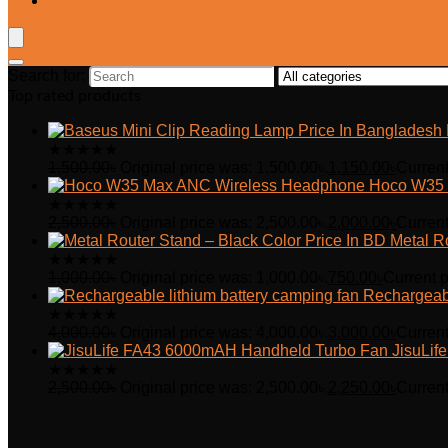
Wishlist
Search for:
Top rated products
★
★
★
★
★
1,500.00
৳
Original price was: 1,500.00৳.
1,150.00
৳
Current
Hoco W35 
★
★
★
★
★
2,500.00
৳
Original price was: 2,500.00৳.
2,000.00
৳
Current
Metal R
★
★
★
★
★
1,000.00
৳
Original price was: 1,000.00৳.
750.00
৳
Current p
Rechargeabl
★
★
★
★
★
4,000.00
৳
Original price was: 4,000.00৳.
3,000.00
৳
Current
JisuLi
★
★
★
★
★
2,500.00
৳
Original price was: 2,500.00৳.
2,250.00
৳
Current