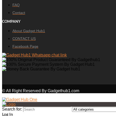
FAQ
Contact
COMPANY
About Gadget Hub1
CONTACT US
Facebook Page
© All Right Reserved By Gadgethub1.com
Search for:
Log In