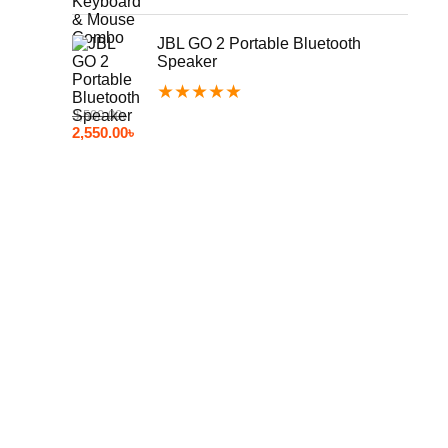
JBL GO 2 Portable Bluetooth
Speaker
★
★
★
★
★
3,500.00
৳
2,550.00
৳