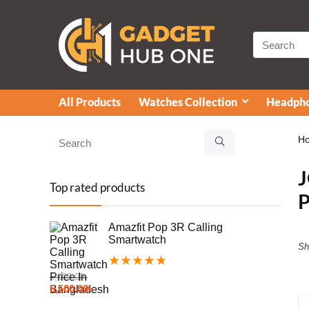
All Products
Watches Collection
Headpho
H
Top rated products
P
Amazfit Pop 3R Calling
Smartwatch
Sh
★
★
★
★
★
6,000.00
৳
5,500.00
৳