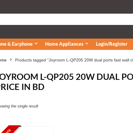
ne & Earphone
Home Appliances
Login/Register
ome
Products tagged “Joyroom L-QP205 20W dual ports fast wall c
JOYROOM L-QP205 20W DUAL PO
RICE IN BD
owing the single result