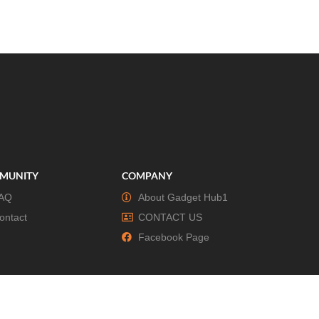
MUNITY
COMPANY
AQ
About Gadget Hub1
ontact
CONTACT US
Facebook Page