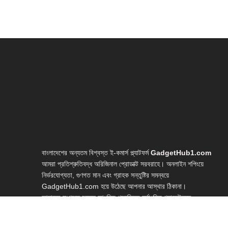
বাংলাদেশের অন্যতম বিশ্বস্ত ই-কমার্স প্ল্যাটফর্ম
GadgetHub1.com
আমরা প্রতিশ্রুতিবদ্ধ অরিজিনাল প্রোডাক্ট সরবরাহে। অনলাইন শপিংয়ে
নির্ভরযোগ্যতা, গুণগত মান এবং গ্রাহক সন্তুষ্টির সমন্বয়ে
GadgetHub1.com হয়ে উঠেছে আপনার আস্থার ঠিকানা।
আমাদের সংগ্রহে রয়েছে আধুনিক প্রযুক্তির সর্বাধুনিক গ্যাজেটসমূহ—
লাইভ স্ট্রিমিং গিয়ার, ইউটিউব স্টুডিও সেটআপ, ভ্লগিং ইকুইপমেন্ট, হোম
স্টুডিও গিয়ার, ওয়েবক্যাম, মাইক্রোফোন, লাইটিং সেটআপ, রিং লাইট,