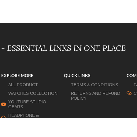
- ESSENTIAL LINKS IN ONE PLACE
EXPLORE MORE
QUICK LINKS
COM
ALL PRODUCT
TERMS & CONDITIONS
F
WATCHES COLLECTION
RETURNS AND REFUND
C
POLICY
YOUTUBE STUDIO
GEARS
HEADPHONE &
EARPHONE
HOME APPLIANCES