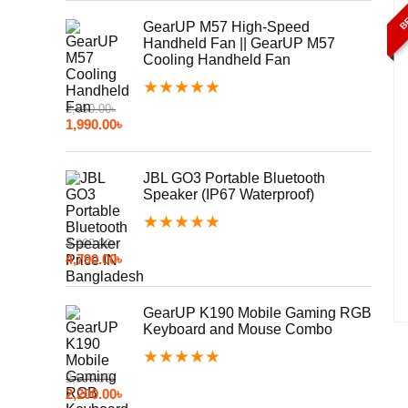
BE
GearUP M57 High-Speed
Handheld Fan || GearUP M57
Cooling Handheld Fan
★
★
★
★
★
2,850.00
৳
1,990.00
৳
JBL GO3 Portable Bluetooth
Speaker (IP67 Waterproof)
★
★
★
★
★
4,990.00
৳
4,790.00
৳
GearUP K190 Mobile Gaming RGB
Keyboard and Mouse Combo
★
★
★
★
★
2,500.00
৳
2,200.00
৳