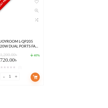
ST PRICE
JOYROOM L-QP205
20W DUAL PORTS FAST
WALL CHARGER
1,200.00
৳
40%
720.00
৳
★
★
★
★
★
(0)