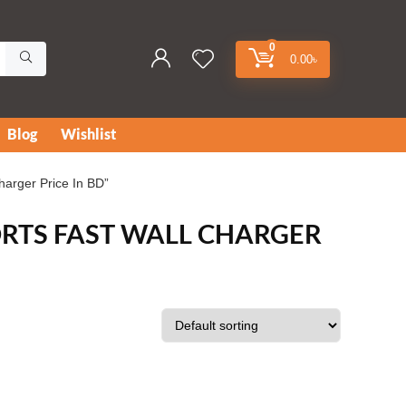
0
0.00
৳
Blog
Wishlist
harger Price In BD”
RTS FAST WALL CHARGER