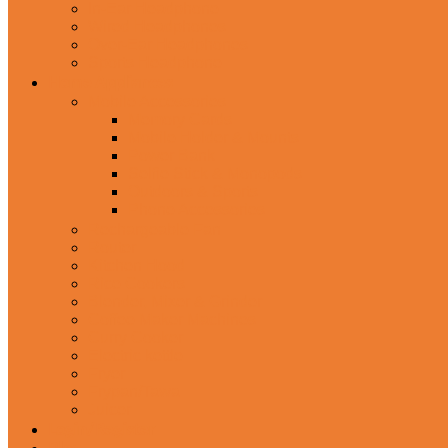
In-Ear Headphone
Wired Headphones
Over-Ear Headphones
Sports Headphone
Home Appliances
Mobile Accessories
Memory Cards
Mobile Holder & Mounts
Power Bank
Selfie Stick & Monopods
Outdoors & Sports
Phone Accessories
Rechargeable Fan
Router
Kitchen Hood
Rice Cookers
Blender, Mixer & Grinder
Coffee Maker Machines
Curry Cooker
Electric kettle
Fryer
Frypan/Tawa
Juicer
Login/Register