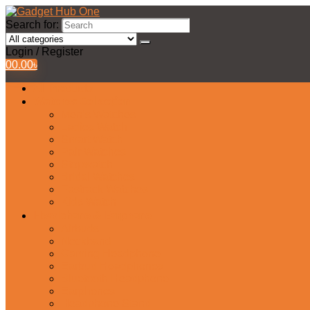
Search for:
Login / Register
0
0.00
৳
All Products
Watches Collection
Men’s Watches
Ladies Watch
Smart Watch
Pair Watches
Stopwatch
Bridal Watches
Fastrack Watches
Kids Watch
Headphone & Earphone
Airbuds
Neckband
Gaming Headphone
Earbud Headphones
Bluetooth Headphone
Earphones
Headphone Stand