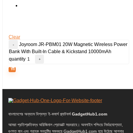
Clear
Joyroom JR-PBM01 20W Magnetic Wireless Power
Bank With Built-In Cable & Kickstand 10000mAh
quantity
বাংলাদেশের অন্যতম বিশ্বস্ত ই-কমার্স প্ল্যাটফর্ম
GadgetHub1.com
আমরা প্রতিশ্রুতিবদ্ধ অরিজিনাল প্রোডাক্ট সরবরাহে। অনলাইন শপিংয়ে নির্ভরযোগ্যতা,
গুণগত মান এবং গ্রাহক সন্তুষ্টির সমন্বয়ে GadgetHub1.com হয়ে উঠেছে আপনার