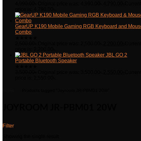
4,990.00
৳
Original price was: 4,990.00৳.
4,790.00
৳
Curren
price is: 4,790.00৳.
GearUP K190 Mobile Gaming RGB Keyboard and Mous
Combo
★
★
★
★
★
2,500.00
৳
Original price was: 2,500.00৳.
2,200.00
৳
Curren
price is: 2,200.00৳.
JBL GO 2
Portable Bluetooth Speaker
★
★
★
★
★
3,500.00
৳
Original price was: 3,500.00৳.
2,550.00
৳
Curren
price is: 2,550.00৳.
Home
Products tagged “Joyroom JR-PBM01 20W”
JOYROOM JR-PBM01 20W
Filter
Showing the single result