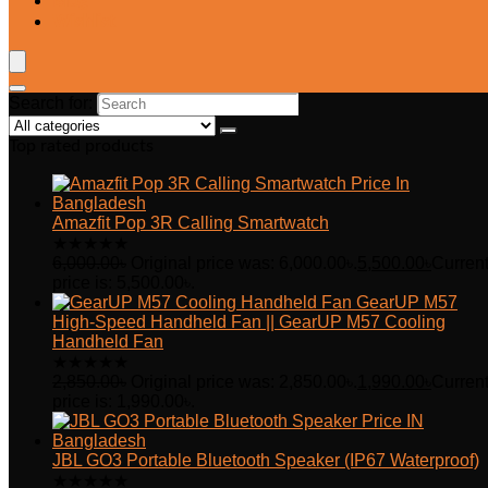
Blog
Wishlist
Search for:
Top rated products
Amazfit Pop 3R Calling Smartwatch
★
★
★
★
★
6,000.00
৳
Original price was: 6,000.00৳.
5,500.00
৳
Curren
price is: 5,500.00৳.
GearUP M57
High-Speed Handheld Fan || GearUP M57 Cooling
Handheld Fan
★
★
★
★
★
2,850.00
৳
Original price was: 2,850.00৳.
1,990.00
৳
Curren
price is: 1,990.00৳.
JBL GO3 Portable Bluetooth Speaker (IP67 Waterproof)
★
★
★
★
★