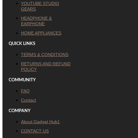
YOUTUBE STUDIO
GEARS
HEADPHONE &
EARPHONE
HOME APPLIANCES
QUICK LINKS
TERMS & CONDITIONS
RETURNS AND REFUND
POLICY
COMMUNITY
FAQ
Contact
COMPANY
About Gadget Hub1
CONTACT US