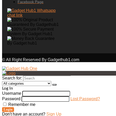
Facebook Page
© All Right Reserved By Gadgethub1.com
Search for:
Log In
Username
Password
Lost Password?
Remember me
Login
Don't have an account?
Sign Up