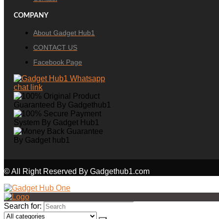
COMPANY
About Gadget Hub1
CONTACT US
Facebook Page
© All Right Reserved By Gadgethub1.com
Search for: