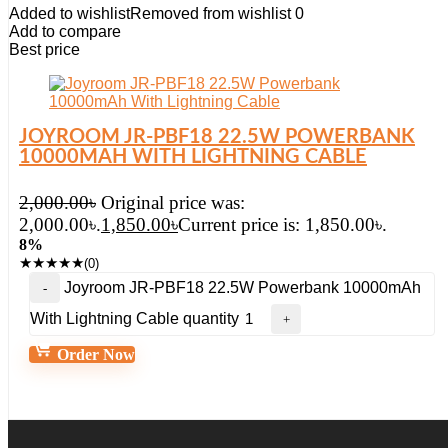
Added to wishlist
Removed from wishlist
0
Add to compare
Best price
JOYROOM JR-PBF18 22.5W POWERBANK
10000MAH WITH LIGHTNING CABLE
2,000.00
৳
Original price was:
2,000.00৳.
1,850.00
৳
Current price is: 1,850.00৳.
8%
★
★
★
★
★
(0)
Joyroom JR-PBF18 22.5W Powerbank 10000mAh
With Lightning Cable quantity
Order Now