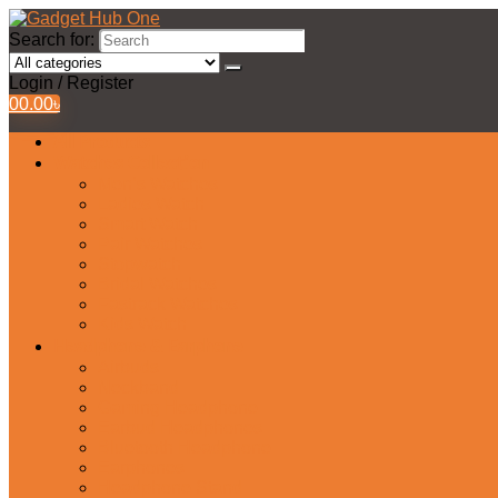
Search for:
Login / Register
0
0.00
৳
All Products
Watches Collection
Men’s Watches
Ladies Watch
Smart Watch
Pair Watches
Stopwatch
Bridal Watches
Fastrack Watches
Kids Watch
Headphone & Earphone
Airbuds
Neckband
Gaming Headphone
Earbud Headphones
Bluetooth Headphone
Earphones
Headphone Stand