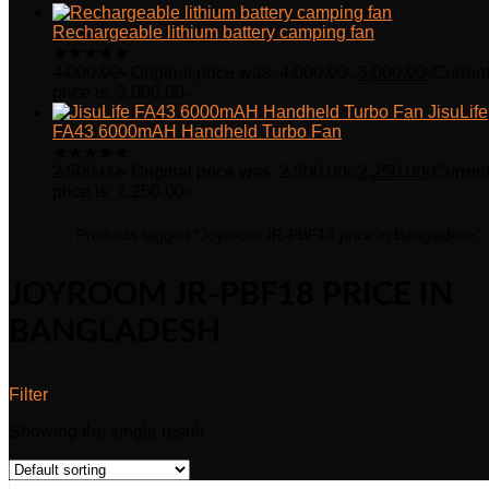
Rechargeable lithium battery camping fan
★
★
★
★
★
4,000.00
৳
Original price was: 4,000.00৳.
3,000.00
৳
Curren
price is: 3,000.00৳.
JisuLife
FA43 6000mAH Handheld Turbo Fan
★
★
★
★
★
2,500.00
৳
Original price was: 2,500.00৳.
2,250.00
৳
Curren
price is: 2,250.00৳.
Home
Products tagged “Joyroom JR-PBF18 price in Bangladesh”
JOYROOM JR-PBF18 PRICE IN
BANGLADESH
Filter
Showing the single result