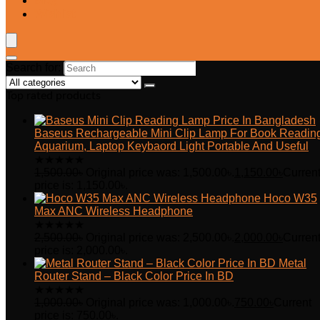
Blog
Wishlist
Search for:
Top rated products
Baseus Rechargeable Mini Clip Lamp For Book Readin
Aquarium, Laptop Keybaord Light Portable And Useful
★
★
★
★
★
1,500.00
৳
Original price was: 1,500.00৳.
1,150.00
৳
Curren
price is: 1,150.00৳.
Hoco W35
Max ANC Wireless Headphone
★
★
★
★
★
2,500.00
৳
Original price was: 2,500.00৳.
2,000.00
৳
Curren
price is: 2,000.00৳.
Metal
Router Stand – Black Color Price In BD
★
★
★
★
★
1,000.00
৳
Original price was: 1,000.00৳.
750.00
৳
Current
price is: 750.00৳.