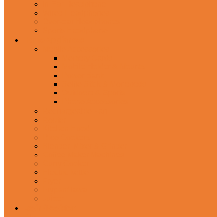
In-Ear Headphone
Wired Headphones
Over-Ear Headphones
Sports Headphone
Home Appliances
Mobile Accessories
Memory Cards
Mobile Holder & Mounts
Power Bank
Selfie Stick & Monopods
Outdoors & Sports
Phone Accessories
Rechargeable Fan
Router
Kitchen Hood
Rice Cookers
Blender, Mixer & Grinder
Coffee Maker Machines
Curry Cooker
Electric kettle
Fryer
Frypan/Tawa
Juicer
Login/Register