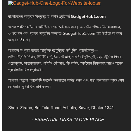
বাংলাদেশের অন্যতম বিশ্বস্ত ই-কমার্স প্ল্যাটফর্ম
GadgetHub1.com
আমরা প্রতিশ্রুতিবদ্ধ অরিজিনাল প্রোডাক্ট সরবরাহে। অনলাইন শপিংয়ে নির্ভরযোগ্যতা,
গুণগত মান এবং গ্রাহক সন্তুষ্টির সমন্বয়ে GadgetHub1.com হয়ে উঠেছে আপনার
আস্থার ঠিকানা।
আমাদের সংগ্রহে রয়েছে আধুনিক প্রযুক্তির সর্বাধুনিক গ্যাজেটসমূহ—
লাইভ স্ট্রিমিং গিয়ার, ইউটিউব স্টুডিও সেটআপ, ভ্লগিং ইকুইপমেন্ট, হোম স্টুডিও গিয়ার,
ওয়েবক্যাম, মাইক্রোফোন, লাইটিং সেটআপ, রিং লাইট, স্মার্টফোন গিম্বলসহ আরও অনেক
প্রয়োজনীয় টেক প্রোডাক্ট।
আপনার পছন্দের গ্যাজেটটি সহজেই অনলাইনে অর্ডার করুন এবং সারা বাংলাদেশে দ্রুত হোম
ডেলিভারি সুবিধা উপভোগ করুন।
Shop: Zirabo, Bot Tola Road, Ashulia, Savar, Dhaka-1341
- ESSENTIAL LINKS IN ONE PLACE