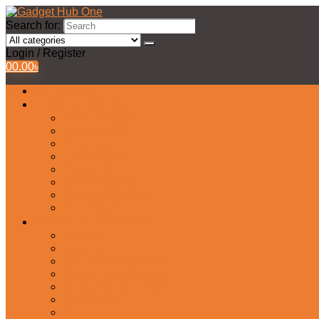
Search for:
Login / Register
0
0.00
৳
All Products
Watches Collection
Men’s Watches
Ladies Watch
Smart Watch
Pair Watches
Stopwatch
Bridal Watches
Fastrack Watches
Kids Watch
Headphone & Earphone
Airbuds
Neckband
Gaming Headphone
Earbud Headphones
Bluetooth Headphone
Earphones
Headphone Stand