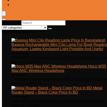
Blog
Wishlist
Search for:
Top rated products
Baseus Rechargeable Mini Clip Lamp For Book Readin
Aquarium, Laptop Keybaord Light Portable And Useful
★
★
★
★
★
1,500.00
৳
Original price was: 1,500.00৳.
1,150.00
৳
Curren
price is: 1,150.00৳.
Hoco W35
Max ANC Wireless Headphone
★
★
★
★
★
2,500.00
৳
Original price was: 2,500.00৳.
2,000.00
৳
Curren
price is: 2,000.00৳.
Metal
Router Stand – Black Color Price In BD
★
★
★
★
★
1,000.00
৳
Original price was: 1,000.00৳.
750.00
৳
Current
price is: 750.00৳.