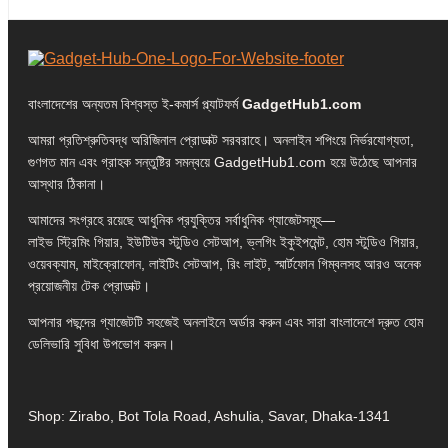
বাংলাদেশের অন্যতম বিশ্বস্ত ই-কমার্স প্ল্যাটফর্ম
GadgetHub1.com
আমরা প্রতিশ্রুতিবদ্ধ অরিজিনাল প্রোডাক্ট সরবরাহে। অনলাইন শপিংয়ে নির্ভরযোগ্যতা,
গুণগত মান এবং গ্রাহক সন্তুষ্টির সমন্বয়ে GadgetHub1.com হয়ে উঠেছে আপনার
আস্থার ঠিকানা।
আমাদের সংগ্রহে রয়েছে আধুনিক প্রযুক্তির সর্বাধুনিক গ্যাজেটসমূহ—
লাইভ স্ট্রিমিং গিয়ার, ইউটিউব স্টুডিও সেটআপ, ভ্লগিং ইকুইপমেন্ট, হোম স্টুডিও গিয়ার,
ওয়েবক্যাম, মাইক্রোফোন, লাইটিং সেটআপ, রিং লাইট, স্মার্টফোন গিম্বলসহ আরও অনেক
প্রয়োজনীয় টেক প্রোডাক্ট।
আপনার পছন্দের গ্যাজেটটি সহজেই অনলাইনে অর্ডার করুন এবং সারা বাংলাদেশে দ্রুত হোম
ডেলিভারি সুবিধা উপভোগ করুন।
Shop: Zirabo, Bot Tola Road, Ashulia, Savar, Dhaka-1341