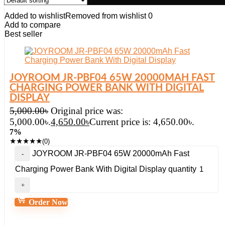
Added to wishlist
Removed from wishlist
0
Add to compare
Best seller
JOYROOM JR-PBF04 65W 20000MAH FAST
CHARGING POWER BANK WITH DIGITAL
DISPLAY
5,000.00
৳
Original price was:
5,000.00৳.
4,650.00
৳
Current price is: 4,650.00৳.
7%
★
★
★
★
★
(0)
JOYROOM JR-PBF04 65W 20000mAh Fast
Charging Power Bank With Digital Display quantity
Order Now