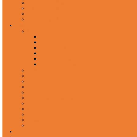
In-Ear Headphone
Wired Headphones
Over-Ear Headphones
Sports Headphone
Home Appliances
Mobile Accessories
Memory Cards
Mobile Holder & Mounts
Power Bank
Selfie Stick & Monopods
Outdoors & Sports
Phone Accessories
Rechargeable Fan
Router
Kitchen Hood
Rice Cookers
Blender, Mixer & Grinder
Coffee Maker Machines
Curry Cooker
Electric kettle
Fryer
Frypan/Tawa
Juicer
Login/Register