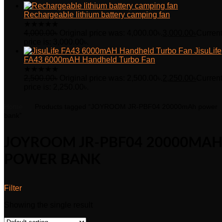
Rechargeable lithium battery camping fan
★
★
★
★
★
4,000.00
৳
Original price was: 4,000.00৳.
3,000.00
৳
Curren
price is: 3,000.00৳.
JisuLife
FA43 6000mAH Handheld Turbo Fan
★
★
★
★
★
2,500.00
৳
Original price was: 2,500.00৳.
2,250.00
৳
Curren
price is: 2,250.00৳.
Home
Products tagged “JOYROOM JR-PBF04 20000mAh power
bank”
JOYROOM JR-PBF04 20000MA
POWER BANK
Filter
Showing the single result