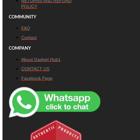
RETURNS AND REFUND
POLICY
COMMUNITY
FAQ
Contact
COMPANY
About Gadget Hub1
CONTACT US
Facebook Page