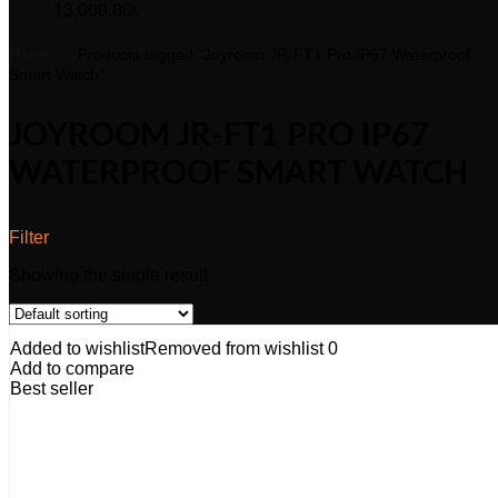
13,000.00
৳
Home
Products tagged “Joyroom JR-FT1 Pro IP67 Waterproof
Smart Watch”
JOYROOM JR-FT1 PRO IP67
WATERPROOF SMART WATCH
Filter
Showing the single result
Added to wishlist
Removed from wishlist
0
Add to compare
Best seller