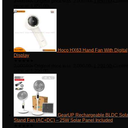
2,000.00
৳
Original price was: 2,000.00৳.
1,850.00
৳
Curren
price is: 1,850.00৳.
Hoco HX63 Hand Fan With Digital
Display
★
★
★
★
★
2,000.00
৳
Original price was: 2,000.00৳.
1,290.00
৳
Curren
price is: 1,290.00৳.
GearUP Rechargeable BLDC Sola
Stand Fan (AC+DC) – 25W Solar Panel Included
★
★
★
★
★