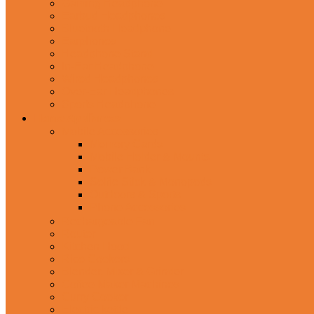
Gaming Headphone
Earbud Headphones
Bluetooth Headphone
Earphones
Headphone Stand
In-Ear Headphone
Wired Headphones
Over-Ear Headphones
Sports Headphone
Home Appliances
Mobile Accessories
Memory Cards
Mobile Holder & Mounts
Power Bank
Selfie Stick & Monopods
Outdoors & Sports
Phone Accessories
Rechargeable Fan
Router
Kitchen Hood
Rice Cookers
Blender, Mixer & Grinder
Coffee Maker Machines
Curry Cooker
Electric kettle