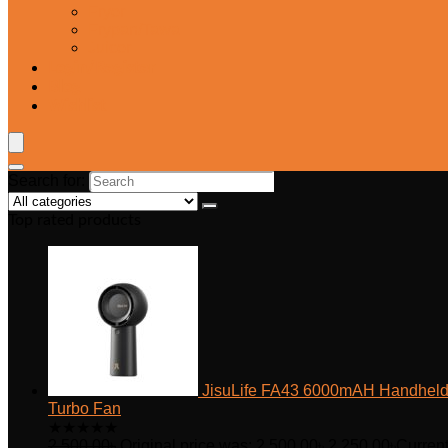
Fryer
Frypan/Tawa
Juicer
Login/Register
Blog
Wishlist
Search for:
Top rated products
JisuLife FA43 6000mAH Handhel
Turbo Fan
★
★
★
★
★
2,500.00
৳
Original price was: 2,500.00৳.
2,250.00
৳
Curren