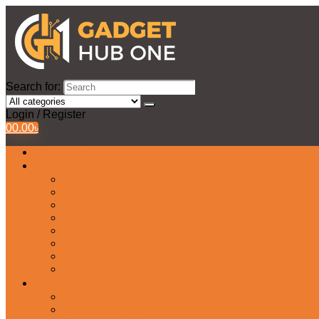
Search for:
Login / Register
0
0.00
৳
All Products
Watches Collection
Men’s Watches
Ladies Watch
Smart Watch
Pair Watches
Stopwatch
Bridal Watches
Fastrack Watches
Kids Watch
Headphone & Earphone
Airbuds
Neckband