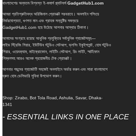
বাংলাদেশের অন্যতম বিশ্বস্ত ই-কমার্স প্ল্যাটফর্ম
GadgetHub1.com
আমরা প্রতিশ্রুতিবদ্ধ অরিজিনাল প্রোডাক্ট সরবরাহে। অনলাইন শপিংয়ে
নির্ভরযোগ্যতা, গুণগত মান এবং গ্রাহক সন্তুষ্টির সমন্বয়ে
GadgetHub1.com হয়ে উঠেছে আপনার আস্থার ঠিকানা।
আমাদের সংগ্রহে রয়েছে আধুনিক প্রযুক্তির সর্বাধুনিক গ্যাজেটসমূহ—
লাইভ স্ট্রিমিং গিয়ার, ইউটিউব স্টুডিও সেটআপ, ভ্লগিং ইকুইপমেন্ট, হোম স্টুডিও
গিয়ার, ওয়েবক্যাম, মাইক্রোফোন, লাইটিং সেটআপ, রিং লাইট, স্মার্টফোন
গিম্বলসহ আরও অনেক প্রয়োজনীয় টেক প্রোডাক্ট।
আপনার পছন্দের গ্যাজেটটি সহজেই অনলাইনে অর্ডার করুন এবং সারা বাংলাদেশে
দ্রুত হোম ডেলিভারি সুবিধা উপভোগ করুন।
Shop: Zirabo, Bot Tola Road, Ashulia, Savar, Dhaka-
1341
- ESSENTIAL LINKS IN ONE PLACE