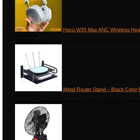
Hoco W35 Max ANC Wireless He
★
★
★
★
★
2,500.00
৳
Original price was: 2,500.00৳.
2,000.00
৳
Current
Metal Router Stand – Black Color 
★
★
★
★
★
1,000.00
৳
Original price was: 1,000.00৳.
750.00
৳
Current p