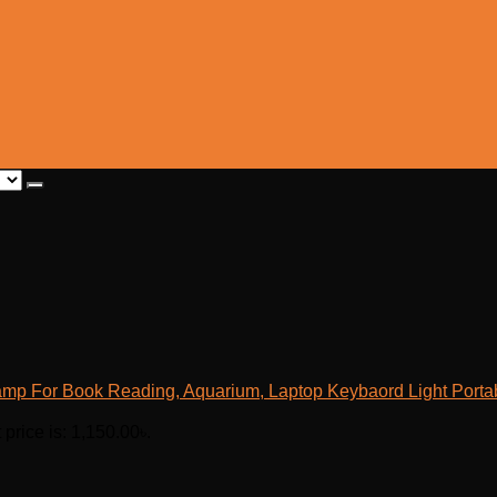
mp For Book Reading, Aquarium, Laptop Keybaord Light Porta
 price is: 1,150.00৳.