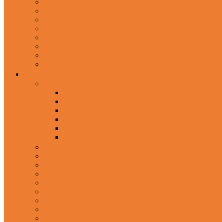
Earbud Headphones
Bluetooth Headphone
Earphones
Headphone Stand
In-Ear Headphone
Wired Headphones
Over-Ear Headphones
Sports Headphone
Home Appliances
Mobile Accessories
Memory Cards
Mobile Holder & Mounts
Power Bank
Selfie Stick & Monopods
Outdoors & Sports
Phone Accessories
Rechargeable Fan
Router
Kitchen Hood
Rice Cookers
Blender, Mixer & Grinder
Coffee Maker Machines
Curry Cooker
Electric kettle
Fryer