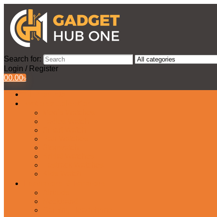
Search for:
Login / Register
0
0.00
৳
All Products
Watches Collection
Men’s Watches
Ladies Watch
Smart Watch
Pair Watches
Stopwatch
Bridal Watches
Fastrack Watches
Kids Watch
Headphone & Earphone
Airbuds
Neckband
Gaming Headphone