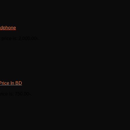
adphone
 price is: 2,000.00৳.
Price In BD
rice is: 750.00৳.