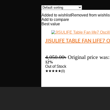
Added to wishlist
Removed from wishlis
Add to compare
Best value
JISULIFE TABLE FAN LIFE7
4,050.00
৳
Original price was:
12%
Out of Stock
★
★
★
★
★
(0)