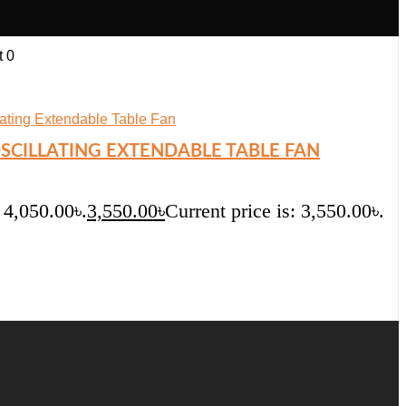
t
0
 OSCILLATING EXTENDABLE TABLE FAN
 4,050.00৳.
3,550.00
৳
Current price is: 3,550.00৳.