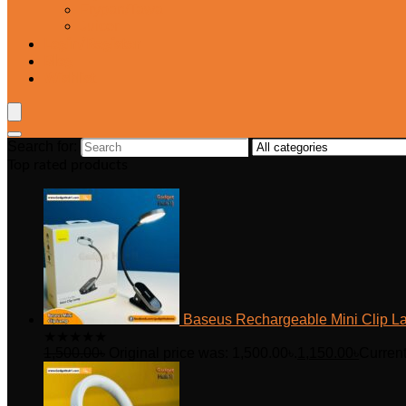
Frypan/Tawa
Juicer
Login/Register
Blog
Wishlist
Search for:
Top rated products
Baseus Rechargeable Mini Clip La
★
★
★
★
★
1,500.00
৳
Original price was: 1,500.00৳.
1,150.00
৳
Current