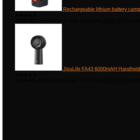
Rechargeable lithium battery camp
★
★
★
★
★
4,000.00
৳
Original price was: 4,000.00৳.
3,000.00
৳
Current
JisuLife FA43 6000mAH Handheld
★
★
★
★
★
2,500.00
৳
Original price was: 2,500.00৳.
2,250.00
৳
Current