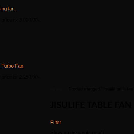
ing fan
 price is: 3,000.00৳.
 Turbo Fan
 price is: 2,250.00৳.
Home
Products tagged “Jisulife table fan 
JISULIFE TABLE FAN
Filter
Showing the single result