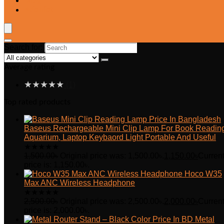
Blog
Wishlist
Search for:
Average rating
★
★
★
★
★
(1)
Top rated products
Baseus Rechargeable Mini Clip Lamp For Book Readin
Aquarium, Laptop Keybaord Light Portable And Useful
★
★
★
★
★
1,500.00
৳
Original price was: 1,500.00৳.
1,150.00
৳
Curren
price is: 1,150.00৳.
Hoco W35
Max ANC Wireless Headphone
★
★
★
★
★
2,500.00
৳
Original price was: 2,500.00৳.
2,000.00
৳
Curren
price is: 2,000.00৳.
Metal