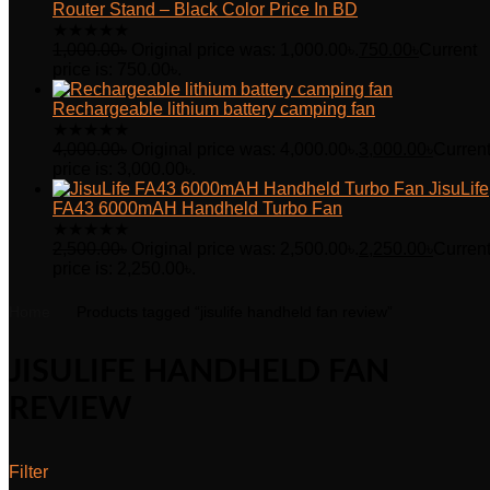
Router Stand – Black Color Price In BD
★
★
★
★
★
1,000.00
৳
Original price was: 1,000.00৳.
750.00
৳
Current
price is: 750.00৳.
Rechargeable lithium battery camping fan
★
★
★
★
★
4,000.00
৳
Original price was: 4,000.00৳.
3,000.00
৳
Curren
price is: 3,000.00৳.
JisuLife
FA43 6000mAH Handheld Turbo Fan
★
★
★
★
★
2,500.00
৳
Original price was: 2,500.00৳.
2,250.00
৳
Curren
price is: 2,250.00৳.
Home
Products tagged “jisulife handheld fan review”
JISULIFE HANDHELD FAN
REVIEW
Filter