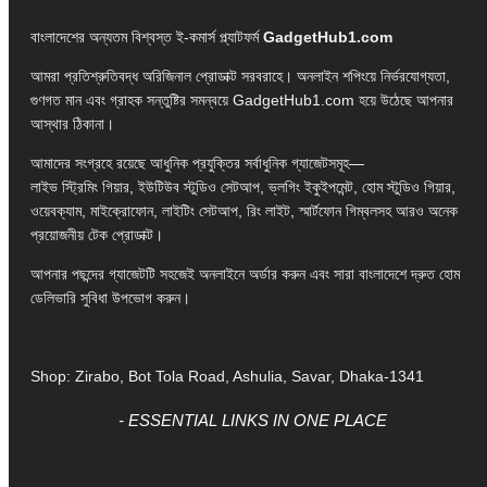
বাংলাদেশের অন্যতম বিশ্বস্ত ই-কমার্স প্ল্যাটফর্ম
GadgetHub1.com
আমরা প্রতিশ্রুতিবদ্ধ অরিজিনাল প্রোডাক্ট সরবরাহে। অনলাইন শপিংয়ে নির্ভরযোগ্যতা,
গুণগত মান এবং গ্রাহক সন্তুষ্টির সমন্বয়ে GadgetHub1.com হয়ে উঠেছে আপনার
আস্থার ঠিকানা।
আমাদের সংগ্রহে রয়েছে আধুনিক প্রযুক্তির সর্বাধুনিক গ্যাজেটসমূহ—
লাইভ স্ট্রিমিং গিয়ার, ইউটিউব স্টুডিও সেটআপ, ভ্লগিং ইকুইপমেন্ট, হোম স্টুডিও গিয়ার,
ওয়েবক্যাম, মাইক্রোফোন, লাইটিং সেটআপ, রিং লাইট, স্মার্টফোন গিম্বলসহ আরও অনেক
প্রয়োজনীয় টেক প্রোডাক্ট।
আপনার পছন্দের গ্যাজেটটি সহজেই অনলাইনে অর্ডার করুন এবং সারা বাংলাদেশে দ্রুত হোম
ডেলিভারি সুবিধা উপভোগ করুন।
Shop: Zirabo, Bot Tola Road, Ashulia, Savar, Dhaka-1341
- ESSENTIAL LINKS IN ONE PLACE