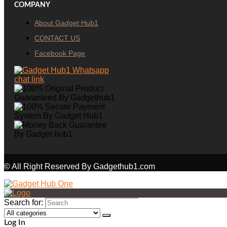
COMPANY
About Gadget Hub1
CONTACT US
Facebook Page
© All Right Reserved By Gadgethub1.com
Search for:
Log In