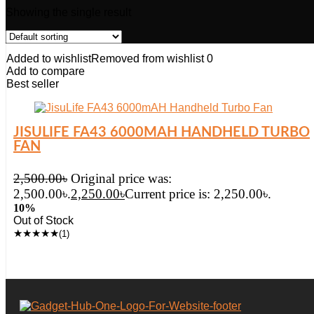
Showing the single result
Added to wishlist
Removed from wishlist
0
Add to compare
Best seller
JISULIFE FA43 6000MAH HANDHELD TURBO
FAN
2,500.00
৳
Original price was:
2,500.00৳.
2,250.00
৳
Current price is: 2,250.00৳.
10%
Out of Stock
★
★
★
★
★
(1)