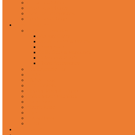
In-Ear Headphone
Wired Headphones
Over-Ear Headphones
Sports Headphone
Home Appliances
Mobile Accessories
Memory Cards
Mobile Holder & Mounts
Power Bank
Selfie Stick & Monopods
Outdoors & Sports
Phone Accessories
Rechargeable Fan
Router
Kitchen Hood
Rice Cookers
Blender, Mixer & Grinder
Coffee Maker Machines
Curry Cooker
Electric kettle
Fryer
Frypan/Tawa
Juicer
Login/Register