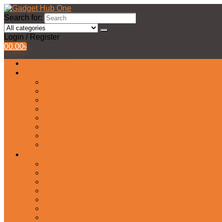
Search for:
Login / Register
0
0.00
৳
All Products
Watches Collection
Men’s Watches
Ladies Watch
Smart Watch
Pair Watches
Stopwatch
Bridal Watches
Fastrack Watches
Kids Watch
Headphone & Earphone
Airbuds
Neckband
Gaming Headphone
Earbud Headphones
Bluetooth Headphone
Earphones
Headphone Stand