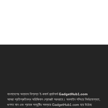
বাংলাদেশের অন্যতম বিশ্বস্ত ই-কমার্স প্ল্যাটফর্ম
GadgetHub1.com
আমরা প্রতিশ্রুতিবদ্ধ অরিজিনাল প্রোডাক্ট সরবরাহে। অনলাইন শপিংয়ে নির্ভরযোগ্যতা,
গুণগত মান এবং গ্রাহক সন্তুষ্টির সমন্বয়ে GadgetHub1.com হয়ে উঠেছে