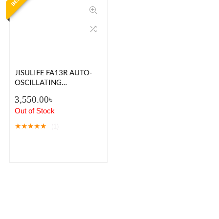
JISULIFE FA13R AUTO-
OSCILLATING
RECHARGEABLE CLIP-
3,550.00
৳
ON FAN
Out of Stock
★
★
★
★
★
(1)