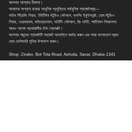
আপনার আস্থার ঠিকানা।
আমাদের সংগ্রহে রয়েছে আধুনিক প্রযুক্তির সর্বাধুনিক গ্যাজেটসমূহ—
লাইভ স্ট্রিমিং গিয়ার, ইউটিউব স্টুডিও সেটআপ, ভ্লগিং ইকুইপমেন্ট, হোম স্টুডিও
গিয়ার, ওয়েবক্যাম, মাইক্রোফোন, লাইটিং সেটআপ, রিং লাইট, স্মার্টফোন গিম্বলসহ
আরও অনেক প্রয়োজনীয় টেক প্রোডাক্ট।
আপনার পছন্দের গ্যাজেটটি সহজেই অনলাইনে অর্ডার করুন এবং সারা বাংলাদেশে দ্রুত
হোম ডেলিভারি সুবিধা উপভোগ করুন।
Shop: Zirabo, Bot Tola Road, Ashulia, Savar, Dhaka-1341
- ESSENTIAL LINKS IN ONE PLACE
EXPLORE MORE
QUICK LINKS
ALL PRODUCT
TERMS &
CONDITIONS
WATCHES
COLLECTION
RETURNS AND
REFUND POLICY
YOUTUBE STUDIO
GEARS