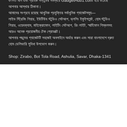
গুণগত মান এবং গ্রাহক সন্তুষ্টির সমন্বয়ে GadgetHub1.com হয়ে উঠেছে
আপনার আস্থার ঠিকানা।
আমাদের সংগ্রহে রয়েছে আধুনিক প্রযুক্তির সর্বাধুনিক গ্যাজেটসমূহ—
লাইভ স্ট্রিমিং গিয়ার, ইউটিউব স্টুডিও সেটআপ, ভ্লগিং ইকুইপমেন্ট, হোম স্টুডিও
গিয়ার, ওয়েবক্যাম, মাইক্রোফোন, লাইটিং সেটআপ, রিং লাইট, স্মার্টফোন গিম্বলসহ
আরও অনেক প্রয়োজনীয় টেক প্রোডাক্ট।
আপনার পছন্দের গ্যাজেটটি সহজেই অনলাইনে অর্ডার করুন এবং সারা বাংলাদেশে দ্রুত
হোম ডেলিভারি সুবিধা উপভোগ করুন।
Shop: Zirabo, Bot Tola Road, Ashulia, Savar, Dhaka-1341
- ESSENTIAL LINKS IN ONE PLACE
EXPLORE MORE
QUICK LINKS
ALL PRODUCT
TERMS &
CONDITIONS
WATCHES
COLLECTION
RETURNS AND
REFUND POLICY
YOUTUBE STUDIO