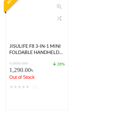
JISULIFE F8 3-IN-1 MINI
FOLDABLE HANDHELD
FAN WITH FLASHLIGHT &
1,800.00
৳
POWER BANK 2000MAH
28%
1,290.00
৳
Out of Stock
★
★
★
★
★
(0)