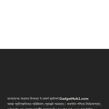
বাংলাদেশের অন্যতম বিশ্বস্ত ই-কমার্স প্ল্যাটফর্ম
GadgetHub1.com
আমরা প্রতিশ্রুতিবদ্ধ অরিজিনাল প্রোডাক্ট সরবরাহে। অনলাইন শপিংয়ে নির্ভরযোগ্যতা,