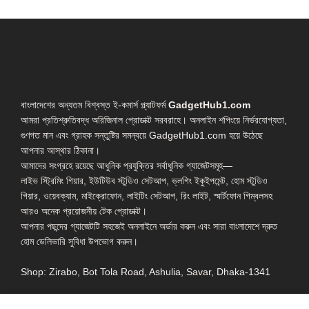
বাংলাদেশের অন্যতম বিশ্বস্ত ই-কমার্স প্ল্যাটফর্ম
GadgetHub1.com
আমরা প্রতিশ্রুতিবদ্ধ অরিজিনাল প্রোডাক্ট সরবরাহে। অনলাইন শপিংয়ে নির্ভরযোগ্যতা,
গুণগত মান এবং গ্রাহক সন্তুষ্টির সমন্বয়ে GadgetHub1.com হয়ে উঠেছে
আপনার আস্থার ঠিকানা।
আমাদের সংগ্রহে রয়েছে আধুনিক প্রযুক্তির সর্বাধুনিক গ্যাজেটসমূহ—
লাইভ স্ট্রিমিং গিয়ার, ইউটিউব স্টুডিও সেটআপ, ভ্লগিং ইকুইপমেন্ট, হোম স্টুডিও
গিয়ার, ওয়েবক্যাম, মাইক্রোফোন, লাইটিং সেটআপ, রিং লাইট, স্মার্টফোন গিম্বলসহ
আরও অনেক প্রয়োজনীয় টেক প্রোডাক্ট।
আপনার পছন্দের গ্যাজেটটি সহজেই অনলাইনে অর্ডার করুন এবং সারা বাংলাদেশে দ্রুত
হোম ডেলিভারি সুবিধা উপভোগ করুন।
Shop: Zirabo, Bot Tola Road, Ashulia, Savar, Dhaka-1341
- ESSENTIAL LINKS IN ONE PLACE