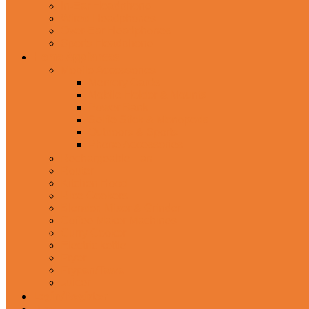
In-Ear Headphone
Wired Headphones
Over-Ear Headphones
Sports Headphone
Home Appliances
Mobile Accessories
Memory Cards
Mobile Holder & Mounts
Power Bank
Selfie Stick & Monopods
Outdoors & Sports
Phone Accessories
Rechargeable Fan
Router
Kitchen Hood
Rice Cookers
Blender, Mixer & Grinder
Coffee Maker Machines
Curry Cooker
Electric kettle
Fryer
Frypan/Tawa
Juicer
Login/Register