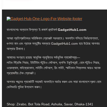
বাংলাদেশের অন্যতম বিশ্বস্ত ই-কমার্স প্ল্যাটফর্ম
GadgetHub1.com
আমরা প্রতিশ্রুতিবদ্ধ অরিজিনাল প্রোডাক্ট সরবরাহে। অনলাইন শপিংয়ে নির্ভরযোগ্যতা,
গুণগত মান এবং গ্রাহক সন্তুষ্টির সমন্বয়ে GadgetHub1.com হয়ে উঠেছে আপনার
আস্থার ঠিকানা।
আমাদের সংগ্রহে রয়েছে আধুনিক প্রযুক্তির সর্বাধুনিক গ্যাজেটসমূহ—
লাইভ স্ট্রিমিং গিয়ার, ইউটিউব স্টুডিও সেটআপ, ভ্লগিং ইকুইপমেন্ট, হোম স্টুডিও গিয়ার,
ওয়েবক্যাম, মাইক্রোফোন, লাইটিং সেটআপ, রিং লাইট, স্মার্টফোন গিম্বলসহ আরও অনেক
প্রয়োজনীয় টেক প্রোডাক্ট।
আপনার পছন্দের গ্যাজেটটি সহজেই অনলাইনে অর্ডার করুন এবং সারা বাংলাদেশে দ্রুত হোম
ডেলিভারি সুবিধা উপভোগ করুন।
Shop: Zirabo, Bot Tola Road, Ashulia, Savar, Dhaka-1341