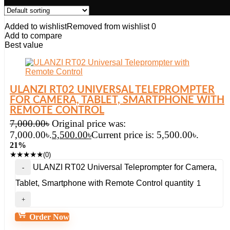
Added to wishlist
Removed from wishlist
0
Add to compare
Best value
ULANZI RT02 UNIVERSAL TELEPROMPTER
FOR CAMERA, TABLET, SMARTPHONE WITH
REMOTE CONTROL
7,000.00
৳
Original price was:
7,000.00৳.
5,500.00
৳
Current price is: 5,500.00৳.
21%
★
★
★
★
★
(0)
ULANZI RT02 Universal Teleprompter for Camera,
Tablet, Smartphone with Remote Control quantity
Order Now