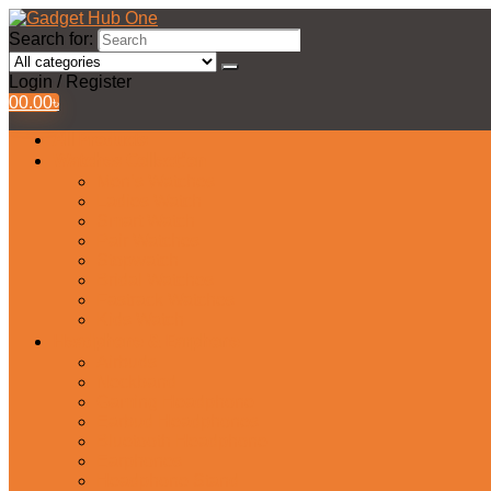
Search for:
Login / Register
0
0.00
৳
All Products
Watches Collection
Men’s Watches
Ladies Watch
Smart Watch
Pair Watches
Stopwatch
Bridal Watches
Fastrack Watches
Kids Watch
Headphone & Earphone
Airbuds
Neckband
Gaming Headphone
Earbud Headphones
Bluetooth Headphone
Earphones
Headphone Stand