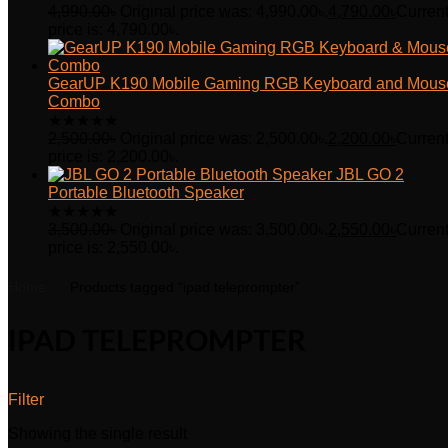
4,990.00
৳
Original price was: 4,990.00৳.
4,790.00
৳
Curren
price is: 4,790.00৳.
GearUP K190 Mobile Gaming RGB Keyboard and Mous
Combo
★
★
★
★
★
2,500.00
৳
Original price was: 2,500.00৳.
2,200.00
৳
Curren
price is: 2,200.00৳.
JBL GO 2
Portable Bluetooth Speaker
★
★
★
★
★
3,500.00
৳
Original price was: 3,500.00৳.
2,550.00
৳
Curren
price is: 2,550.00৳.
Home
Products tagged “ipad teleprompter”
IPAD TELEPROMPTER
Filter
Showing the single result