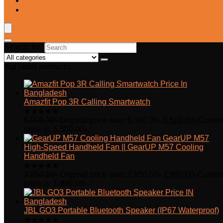
Blog
Wishlist
Search for:
Top rated products
Amazfit Pop 3R Calling Smartwatch
★
★
★
★
★
6,000.00
৳
Original price was: 6,000.00৳.
5,500.00
৳
Curren
price is: 5,500.00৳.
GearUP M57
High-Speed Handheld Fan || GearUP M57 Cooling
Handheld Fan
★
★
★
★
★
2,850.00
৳
Original price was: 2,850.00৳.
1,990.00
৳
Curren
price is: 1,990.00৳.
JBL GO3 Portable Bluetooth Speaker (IP67 Waterproof)
★
★
★
★
★