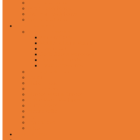
In-Ear Headphone
Wired Headphones
Over-Ear Headphones
Sports Headphone
Home Appliances
Mobile Accessories
Memory Cards
Mobile Holder & Mounts
Power Bank
Selfie Stick & Monopods
Outdoors & Sports
Phone Accessories
Rechargeable Fan
Router
Kitchen Hood
Rice Cookers
Blender, Mixer & Grinder
Coffee Maker Machines
Curry Cooker
Electric kettle
Fryer
Frypan/Tawa
Juicer
Login/Register