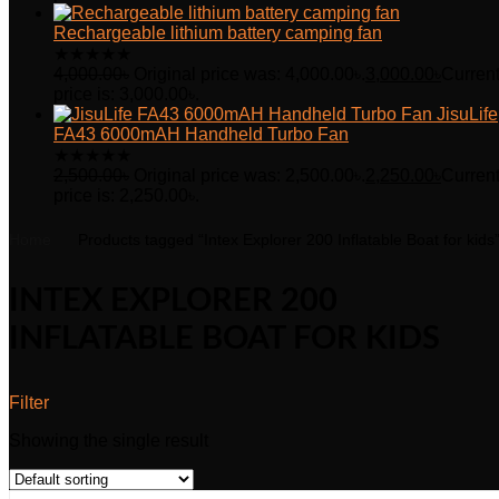
Rechargeable lithium battery camping fan
★
★
★
★
★
4,000.00
৳
Original price was: 4,000.00৳.
3,000.00
৳
Curren
price is: 3,000.00৳.
JisuLife
FA43 6000mAH Handheld Turbo Fan
★
★
★
★
★
2,500.00
৳
Original price was: 2,500.00৳.
2,250.00
৳
Curren
price is: 2,250.00৳.
Home
Products tagged “Intex Explorer 200 Inflatable Boat for kids
INTEX EXPLORER 200
INFLATABLE BOAT FOR KIDS
Filter
Showing the single result