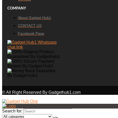
COMPANY
About Gadget Hub1
CONTACT US
Facebook Page
© All Right Reserved By Gadgethub1.com
Search for: