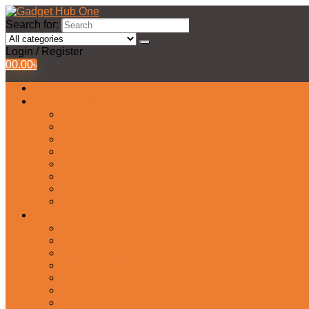
Search for:
Login / Register
0
0.00
৳
All Products
Watches Collection
Men’s Watches
Ladies Watch
Smart Watch
Pair Watches
Stopwatch
Bridal Watches
Fastrack Watches
Kids Watch
Headphone & Earphone
Airbuds
Neckband
Gaming Headphone
Earbud Headphones
Bluetooth Headphone
Earphones
Headphone Stand