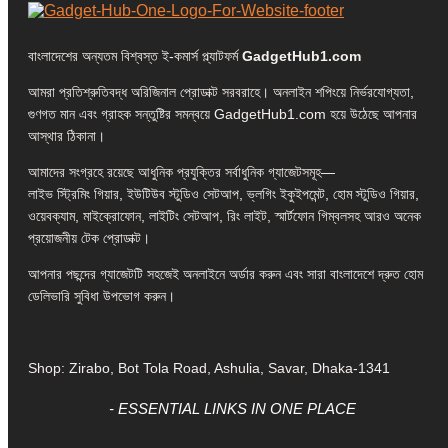
বাংলাদেশের অন্যতম বিশ্বস্ত ই-কমার্স প্ল্যাটফর্ম
GadgetHub1.com
আমরা প্রতিশ্রুতিবদ্ধ অরিজিনাল প্রোডাক্ট সরবরাহে। অনলাইন শপিংয়ে নির্ভরযোগ্যতা,
গুণগত মান এবং গ্রাহক সন্তুষ্টির সমন্বয়ে GadgetHub1.com হয়ে উঠেছে আপনার
আস্থার ঠিকানা।
আমাদের সংগ্রহে রয়েছে আধুনিক প্রযুক্তির সর্বাধুনিক গ্যাজেটসমূহ—
লাইভ স্ট্রিমিং গিয়ার, ইউটিউব স্টুডিও সেটআপ, ভ্লগিং ইকুইপমেন্ট, হোম স্টুডিও গিয়ার,
ওয়েবক্যাম, মাইক্রোফোন, লাইটিং সেটআপ, রিং লাইট, স্মার্টফোন গিম্বলসহ আরও অনেক
প্রয়োজনীয় টেক প্রোডাক্ট।
আপনার পছন্দের গ্যাজেটটি সহজেই অনলাইনে অর্ডার করুন এবং সারা বাংলাদেশে দ্রুত হোম
ডেলিভারি সুবিধা উপভোগ করুন।
Shop: Zirabo, Bot Tola Road, Ashulia, Savar, Dhaka-1341
- ESSENTIAL LINKS IN ONE PLACE