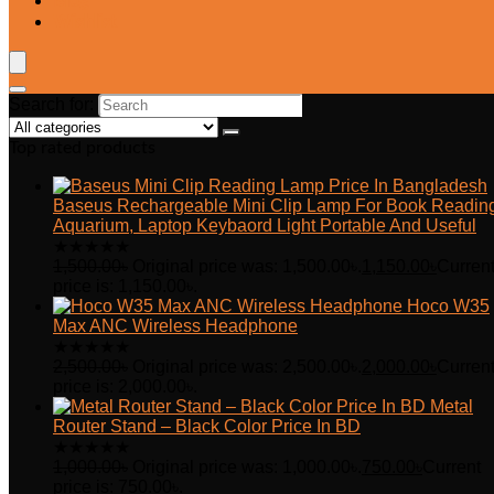
Blog
Wishlist
Search for:
Top rated products
Baseus Rechargeable Mini Clip Lamp For Book Readin
Aquarium, Laptop Keybaord Light Portable And Useful
★
★
★
★
★
1,500.00
৳
Original price was: 1,500.00৳.
1,150.00
৳
Curren
price is: 1,150.00৳.
Hoco W35
Max ANC Wireless Headphone
★
★
★
★
★
2,500.00
৳
Original price was: 2,500.00৳.
2,000.00
৳
Curren
price is: 2,000.00৳.
Metal
Router Stand – Black Color Price In BD
★
★
★
★
★
1,000.00
৳
Original price was: 1,000.00৳.
750.00
৳
Current
price is: 750.00৳.