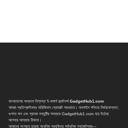
বাংলাদেশের অন্যতম বিশ্বস্ত ই-কমার্স প্ল্যাটফর্ম
GadgetHub1.com
আমরা প্রতিশ্রুতিবদ্ধ অরিজিনাল প্রোডাক্ট সরবরাহে। অনলাইন শপিংয়ে নির্ভরযোগ্যতা,
গুণগত মান এবং গ্রাহক সন্তুষ্টির সমন্বয়ে GadgetHub1.com হয়ে উঠেছে
আপনার আস্থার ঠিকানা।
আমাদের সংগ্রহে রয়েছে আধুনিক প্রযুক্তির সর্বাধুনিক গ্যাজেটসমূহ—