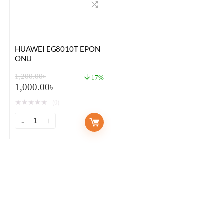
HUAWEI EG8010T EPON
ONU
1,200.00
৳
17%
1,000.00
৳
★
★
★
★
★
(0)