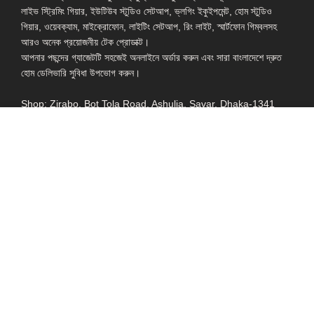
লাইভ স্ট্রিমিং গিয়ার, ইউটিউব স্টুডিও সেটআপ, ভ্লগিং ইকুইপমেন্ট, হোম স্টুডিও
গিয়ার, ওয়েবক্যাম, মাইক্রোফোন, লাইটিং সেটআপ, রিং লাইট, স্মার্টফোন গিম্বলসহ
আরও অনেক প্রয়োজনীয় টেক প্রোডাক্ট।
আপনার পছন্দের গ্যাজেটটি সহজেই অনলাইনে অর্ডার করুন এবং সারা বাংলাদেশে দ্রুত
হোম ডেলিভারি সুবিধা উপভোগ করুন।
Shop: Zirabo, Bot Tola Road, Ashulia, Savar, Dhaka-1341
- ESSENTIAL LINKS IN ONE PLACE
EXPLORE MORE
QUICK LINKS
ALL PRODUCT
TERMS &
CONDITIONS
WATCHES
COLLECTION
RETURNS AND
REFUND POLICY
YOUTUBE STUDIO
GEARS
HEADPHONE &
EARPHONE