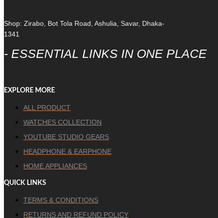
Shop: Zirabo, Bot Tola Road, Ashulia, Savar, Dhaka-
1341
- ESSENTIAL LINKS IN ONE PLACE
EXPLORE MORE
ALL PRODUCT
WATCHES COLLECTION
YOUTUBE STUDIO GEARS
HEADPHONE & EARPHONE
HOME APPLIANCES
QUICK LINKS
TERMS & CONDITIONS
RETURNS AND REFUND POLICY