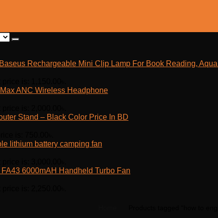
Baseus Rechargeable Mini Clip Lamp For Book Reading, Aquar
 price is: 1,150.00৳.
Max ANC Wireless Headphone
 price is: 2,000.00৳.
outer Stand – Black Color Price In BD
rice is: 750.00৳.
e lithium battery camping fan
 price is: 3,000.00৳.
fe FA43 6000mAH Handheld Turbo Fan
 price is: 2,250.00৳.
Home
Products tagged “how to engr