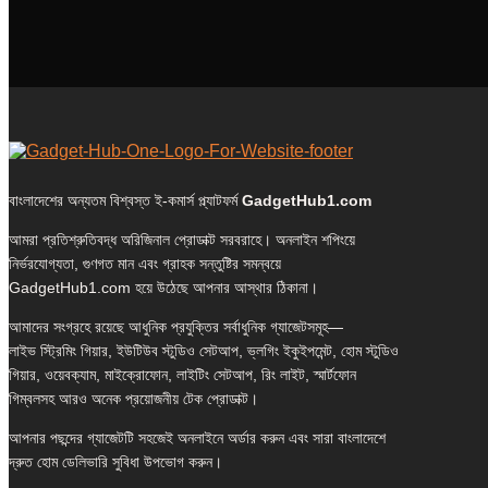
বাংলাদেশের অন্যতম বিশ্বস্ত ই-কমার্স প্ল্যাটফর্ম
GadgetHub1.com
আমরা প্রতিশ্রুতিবদ্ধ অরিজিনাল প্রোডাক্ট সরবরাহে। অনলাইন শপিংয়ে
নির্ভরযোগ্যতা, গুণগত মান এবং গ্রাহক সন্তুষ্টির সমন্বয়ে
GadgetHub1.com হয়ে উঠেছে আপনার আস্থার ঠিকানা।
আমাদের সংগ্রহে রয়েছে আধুনিক প্রযুক্তির সর্বাধুনিক গ্যাজেটসমূহ—
লাইভ স্ট্রিমিং গিয়ার, ইউটিউব স্টুডিও সেটআপ, ভ্লগিং ইকুইপমেন্ট, হোম স্টুডিও
গিয়ার, ওয়েবক্যাম, মাইক্রোফোন, লাইটিং সেটআপ, রিং লাইট, স্মার্টফোন
গিম্বলসহ আরও অনেক প্রয়োজনীয় টেক প্রোডাক্ট।
আপনার পছন্দের গ্যাজেটটি সহজেই অনলাইনে অর্ডার করুন এবং সারা বাংলাদেশে
দ্রুত হোম ডেলিভারি সুবিধা উপভোগ করুন।