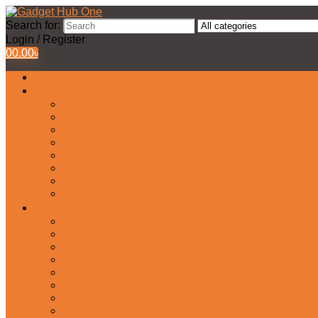
Search for:
Login / Register
0
0.00
৳
All Products
Watches Collection
Men’s Watches
Ladies Watch
Smart Watch
Pair Watches
Stopwatch
Bridal Watches
Fastrack Watches
Kids Watch
Headphone & Earphone
Airbuds
Neckband
Gaming Headphone
Earbud Headphones
Bluetooth Headphone
Earphones
Headphone Stand
In-Ear Headphone