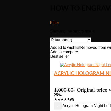
HOW TO ENGRAVE
Filter
Showing the single result
Added to wishlist
Removed from wis
Add to compare
Best seller
ACRYLIC HOLOGRAM NIG
1,000.00
৳
Original price 
25%
★
★
★
★
★
(0)
Acrylic Hologram Night Led