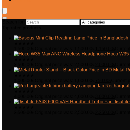
Wishlist
Search for:
Top rated products
★
★
★
★
★
1,500.00
৳
Original price was: 1,500.00৳.
1,150.00
৳
Current
Hoco W35 
★
★
★
★
★
2,500.00
৳
Original price was: 2,500.00৳.
2,000.00
৳
Current
Metal R
★
★
★
★
★
1,000.00
৳
Original price was: 1,000.00৳.
750.00
৳
Current p
Rechargeabl
★
★
★
★
★
4,000.00
৳
Original price was: 4,000.00৳.
3,000.00
৳
Current
JisuLi
★
★
★
★
★
2,500.00
৳
Original price was: 2,500.00৳.
2,250.00
৳
Current