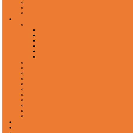
Wired Headphones
Over-Ear Headphones
Sports Headphone
Home Appliances
Mobile Accessories
Memory Cards
Mobile Holder & Mounts
Power Bank
Selfie Stick & Monopods
Outdoors & Sports
Phone Accessories
Rechargeable Fan
Router
Kitchen Hood
Rice Cookers
Blender, Mixer & Grinder
Coffee Maker Machines
Curry Cooker
Electric kettle
Fryer
Frypan/Tawa
Juicer
Login/Register
Blog