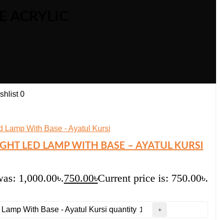
 ACRYLIC
hlist
0
HT LED LAMP WITH BASE – AYATUL KURSI
was: 1,000.00৳.
750.00
৳
Current price is: 750.00৳.
 Lamp With Base - Ayatul Kursi quantity