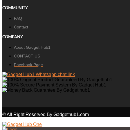
COMMUNITY
FAQ
Contact
COMPANY
About Gadget Hub1
CONTACT US
Facebook Page
© All Right Reserved By Gadgethub1.com