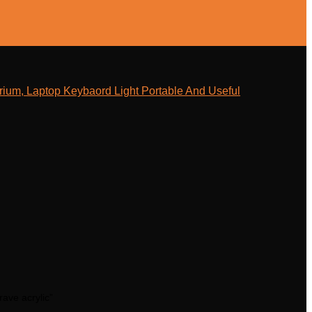
ium, Laptop Keybaord Light Portable And Useful
ave acrylic”