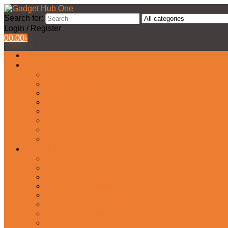
Search for:
Login / Register
0
0.00
৳
All Products
Watches Collection
Men’s Watches
Ladies Watch
Smart Watch
Pair Watches
Stopwatch
Bridal Watches
Fastrack Watches
Kids Watch
Headphone & Earphone
Airbuds
Neckband
Gaming Headphone
Earbud Headphones
Bluetooth Headphone
Earphones
Headphone Stand
In-Ear Headphone