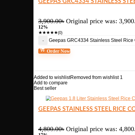
GEEPAS GRC4334 STAINLESS STEE
3,900.00
৳
Original price was: 3,900
12%
★
★
★
★
★
(0)
Geepas GRC4334 Stainless Steel Rice Co
Order Now
Added to wishlist
Removed from wishlist
1
Add to compare
Best seller
GEEPAS STAINLESS STEEL RICE 
4,800.00
৳
Original price was: 4,800
17%