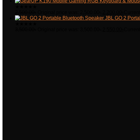
★
★
★
★
★
2,500.00
৳
Original price was: 2,500.00৳.
2,200.00
৳
Current
JBL GO 2 Porta
★
★
★
★
★
3,500.00
৳
Original price was: 3,500.00৳.
2,550.00
৳
Current