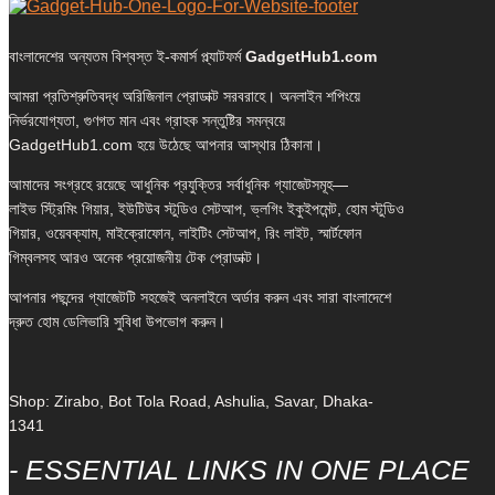
বাংলাদেশের অন্যতম বিশ্বস্ত ই-কমার্স প্ল্যাটফর্ম
GadgetHub1.com
আমরা প্রতিশ্রুতিবদ্ধ অরিজিনাল প্রোডাক্ট সরবরাহে। অনলাইন শপিংয়ে
নির্ভরযোগ্যতা, গুণগত মান এবং গ্রাহক সন্তুষ্টির সমন্বয়ে
GadgetHub1.com হয়ে উঠেছে আপনার আস্থার ঠিকানা।
আমাদের সংগ্রহে রয়েছে আধুনিক প্রযুক্তির সর্বাধুনিক গ্যাজেটসমূহ—
লাইভ স্ট্রিমিং গিয়ার, ইউটিউব স্টুডিও সেটআপ, ভ্লগিং ইকুইপমেন্ট, হোম স্টুডিও
গিয়ার, ওয়েবক্যাম, মাইক্রোফোন, লাইটিং সেটআপ, রিং লাইট, স্মার্টফোন
গিম্বলসহ আরও অনেক প্রয়োজনীয় টেক প্রোডাক্ট।
আপনার পছন্দের গ্যাজেটটি সহজেই অনলাইনে অর্ডার করুন এবং সারা বাংলাদেশে
দ্রুত হোম ডেলিভারি সুবিধা উপভোগ করুন।
Shop: Zirabo, Bot Tola Road, Ashulia, Savar, Dhaka-
1341
- ESSENTIAL LINKS IN ONE PLACE