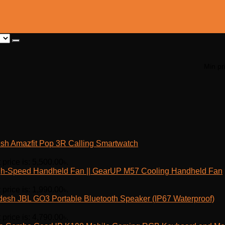
Min pr
Amazfit Pop 3R Calling Smartwatch
 price is: 5,500.00৳.
h-Speed Handheld Fan || GearUP M57 Cooling Handheld Fan
 price is: 1,990.00৳.
JBL GO3 Portable Bluetooth Speaker (IP67 Waterproof)
 price is: 4,790.00৳.