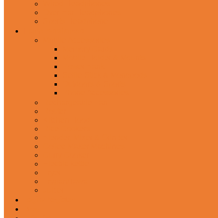
Wired Headphones
Over-Ear Headphones
Sports Headphone
Home Appliances
Mobile Accessories
Memory Cards
Mobile Holder & Mounts
Power Bank
Selfie Stick & Monopods
Outdoors & Sports
Phone Accessories
Rechargeable Fan
Router
Kitchen Hood
Rice Cookers
Blender, Mixer & Grinder
Coffee Maker Machines
Curry Cooker
Electric kettle
Fryer
Frypan/Tawa
Juicer
Login/Register
Blog