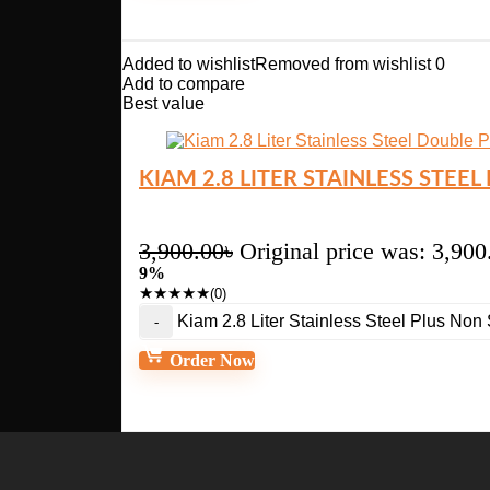
Added to wishlist
Removed from wishlist
0
Add to compare
Best value
KIAM 2.8 LITER STAINLESS STEE
3,900.00
৳
Original price was: 3,900
9%
★
★
★
★
★
(0)
Kiam 2.8 Liter Stainless Steel Plus Non
Order Now