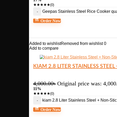
★
★
★
★
★
(0)
Geepas Stainless Steel Rice Cooker qua
Order Now
Added to wishlist
Removed from wishlist
0
Add to compare
KIAM 2.8 LITER STAINLESS STEE
4,000.00
৳
Original price was: 4,000
11%
★
★
★
★
★
(0)
kiam 2.8 Liter Stainless Steel + Non-St
Order Now