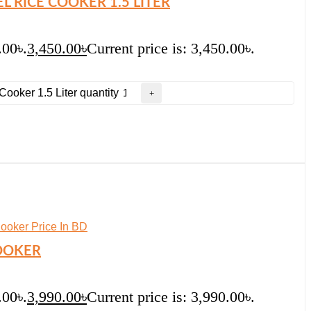
L RICE COOKER 1.5 LITER
.00৳.
3,450.00
৳
Current price is: 3,450.00৳.
oker 1.5 Liter quantity
COOKER
.00৳.
3,990.00
৳
Current price is: 3,990.00৳.