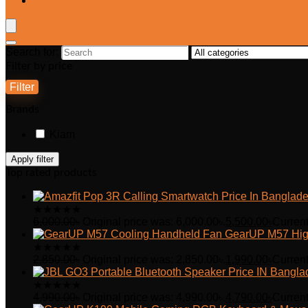
Wishlist
Search for:
Filter by price
Filter
Brands
Kiam
Apply filter
Top rated products
★
★
★
★
★
6,000.00
৳
Original price was: 6,000.00৳.
5,500.00
৳
Current
GearUP M57 Hig
★
★
★
★
★
2,850.00
৳
Original price was: 2,850.00৳.
1,990.00
৳
Current
★
★
★
★
★
4,990.00
৳
Original price was: 4,990.00৳.
4,790.00
৳
Current