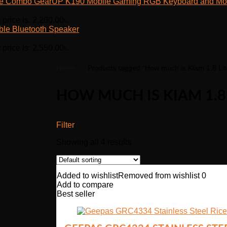
GearUP K190 Mobile Gaming RGB Keyboard and M
 price is: 2,200.00৳.
ble Bluetooth Speaker
 price is: 2,550.00৳.
Home
Products tagged “How much is Kiam 1.8 Lit
HOW MUCH IS KIAM 1.8
Filter
Showing all 4 results
Added to wishlist
Removed from wishlist
0
Add to compare
Best seller