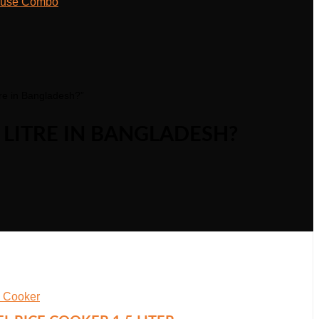
ouse Combo
re in Bangladesh?”
 LITRE IN BANGLADESH?