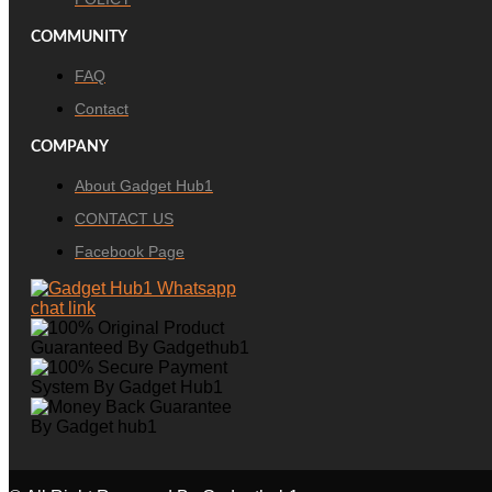
COMMUNITY
FAQ
Contact
COMPANY
About Gadget Hub1
CONTACT US
Facebook Page