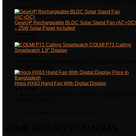
3,000.00
৳
Original price was: 3,000.00৳.
2,450.00
৳
Curren
price is: 2,450.00৳.
GearUP Rechargeable BLDC Solar Stand Fan (AC+DC
– 25W Solar Panel Included
★
★
★
★
★
13,000.00
৳
COLMI P71 Calling
Smartwatch 1.9″ Display
★
★
★
★
★
2,000.00
৳
Original price was: 2,000.00৳.
1,850.00
৳
Curren
price is: 1,850.00৳.
Hoco HX63 Hand Fan With Digital Display
★
★
★
★
★
2,000.00
৳
Original price was: 2,000.00৳.
1,290.00
৳
Curren
price is: 1,290.00৳.
Home
Products tagged “home security cameras”
HOME SECURITY CAMERAS