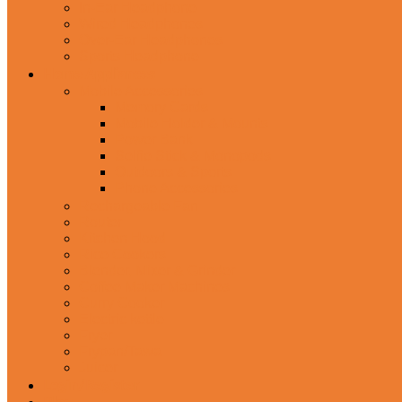
In-Ear Headphone
Wired Headphones
Over-Ear Headphones
Sports Headphone
Home Appliances
Mobile Accessories
Memory Cards
Mobile Holder & Mounts
Power Bank
Selfie Stick & Monopods
Outdoors & Sports
Phone Accessories
Rechargeable Fan
Router
Kitchen Hood
Rice Cookers
Blender, Mixer & Grinder
Coffee Maker Machines
Curry Cooker
Electric kettle
Fryer
Frypan/Tawa
Juicer
Login/Register