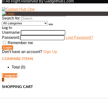
© All Right Reserved By Gadgethub1.com
Search for:
Log In
Username
Password
Lost Password?
Remember me
Login
Don't have an account?
Sign Up
COMPARE ITEMS
Total (
0
)
Compare
0
SHOPPING CART