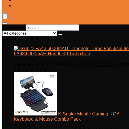
Blog
Wishlist
Search for:
Top rated products
JisuLife
FA43 6000mAH Handheld Turbo Fan
★
★
★
★
★
2,500.00
৳
Original price was: 2,500.00৳.
2,250.00
৳
Curren
price is: 2,250.00৳.
K-Snake Mobile Gaming RGB
Keyboard & Mouse Combo Pack
★
★
★
★
★