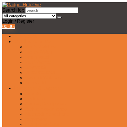
Search for:
Login / Register
0
0.00
৳
All Products
Watches Collection
Men’s Watches
Ladies Watch
Smart Watch
Pair Watches
Stopwatch
Bridal Watches
Fastrack Watches
Kids Watch
Headphone & Earphone
Airbuds
Neckband
Gaming Headphone
Earbud Headphones
Bluetooth Headphone
Earphones
Headphone Stand