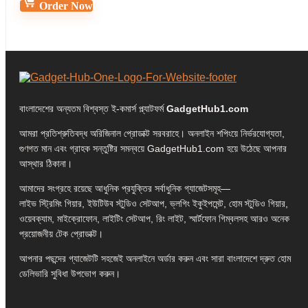
Order Now
বাংলাদেশের অন্যতম বিশ্বস্ত ই-কমার্স প্ল্যাটফর্ম
GadgetHub1.com
আমরা প্রতিশ্রুতিবদ্ধ অরিজিনাল প্রোডাক্ট সরবরাহে। অনলাইন শপিংয়ে নির্ভরযোগ্যতা,
গুণগত মান এবং গ্রাহক সন্তুষ্টির সমন্বয়ে GadgetHub1.com হয়ে উঠেছে আপনার
আস্থার ঠিকানা।
আমাদের সংগ্রহে রয়েছে আধুনিক প্রযুক্তির সর্বাধুনিক গ্যাজেটসমূহ—
লাইভ স্ট্রিমিং গিয়ার, ইউটিউব স্টুডিও সেটআপ, ভ্লগিং ইকুইপমেন্ট, হোম স্টুডিও গিয়ার,
ওয়েবক্যাম, মাইক্রোফোন, লাইটিং সেটআপ, রিং লাইট, স্মার্টফোন গিম্বলসহ আরও অনেক
প্রয়োজনীয় টেক প্রোডাক্ট।
আপনার পছন্দের গ্যাজেটটি সহজেই অনলাইনে অর্ডার করুন এবং সারা বাংলাদেশে দ্রুত হোম
ডেলিভারি সুবিধা উপভোগ করুন।