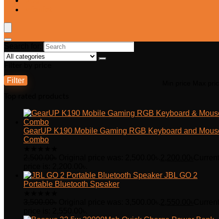
Blog
Wishlist
Search for:
Filter by price
Filter
Min price
Max pri
Top rated products
GearUP K190 Mobile Gaming RGB Keyboard and Mous
Combo
★
★
★
★
★
2,500.00
৳
Original price was: 2,500.00৳.
2,200.00
৳
Curren
price is: 2,200.00৳.
JBL GO 2
Portable Bluetooth Speaker
★
★
★
★
★
3,500.00
৳
Original price was: 3,500.00৳.
2,550.00
৳
Curren
price is: 2,550.00৳.