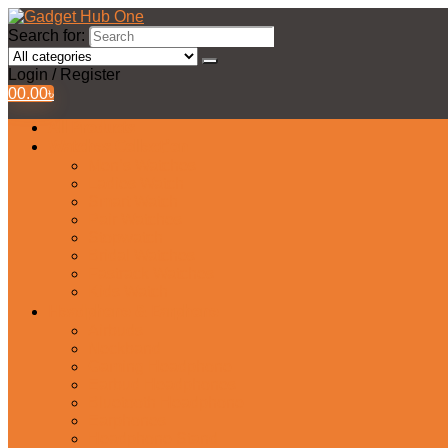
Search for:
Login / Register
0
0.00
৳
All Products
Watches Collection
Men’s Watches
Ladies Watch
Smart Watch
Pair Watches
Stopwatch
Bridal Watches
Fastrack Watches
Kids Watch
Headphone & Earphone
Airbuds
Neckband
Gaming Headphone
Earbud Headphones
Bluetooth Headphone
Earphones
Headphone Stand