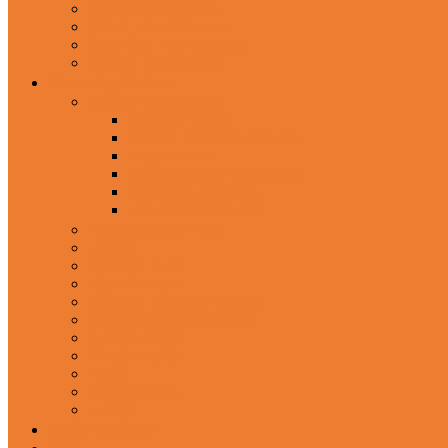
In-Ear Headphone
Wired Headphones
Over-Ear Headphones
Sports Headphone
Home Appliances
Mobile Accessories
Memory Cards
Mobile Holder & Mounts
Power Bank
Selfie Stick & Monopods
Outdoors & Sports
Phone Accessories
Rechargeable Fan
Router
Kitchen Hood
Rice Cookers
Blender, Mixer & Grinder
Coffee Maker Machines
Curry Cooker
Electric kettle
Fryer
Frypan/Tawa
Juicer
Login/Register