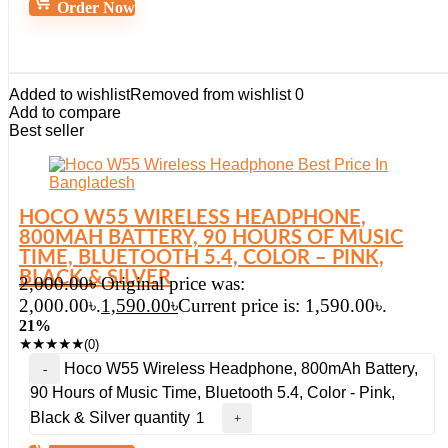
Order Now
Added to wishlist
Removed from wishlist
0
Add to compare
Best seller
HOCO W55 WIRELESS HEADPHONE,
800MAH BATTERY, 90 HOURS OF MUSIC
TIME, BLUETOOTH 5.4, COLOR – PINK,
BLACK & SILVER
2,000.00
৳
Original price was:
2,000.00৳.
1,590.00
৳
Current price is: 1,590.00৳.
21%
★
★
★
★
★
(0)
Hoco W55 Wireless Headphone, 800mAh Battery,
90 Hours of Music Time, Bluetooth 5.4, Color - Pink,
Black & Silver quantity