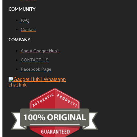
COMMUNITY
FAQ
Contact
COMPANY
About Gadget Hub1
CONTACT US
Facebook Page