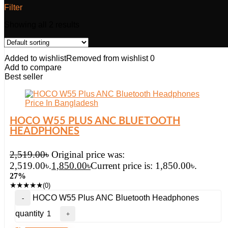
Filter
Showing all 2 results
Added to wishlist
Removed from wishlist
0
Add to compare
Best seller
HOCO W55 PLUS ANC BLUETOOTH
HEADPHONES
2,519.00
৳
Original price was:
2,519.00৳.
1,850.00
৳
Current price is: 1,850.00৳.
27%
★
★
★
★
★
(0)
HOCO W55 Plus ANC Bluetooth Headphones
quantity