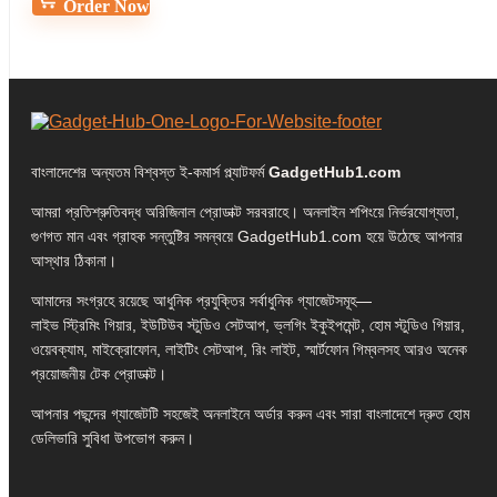
Order Now
বাংলাদেশের অন্যতম বিশ্বস্ত ই-কমার্স প্ল্যাটফর্ম
GadgetHub1.com
আমরা প্রতিশ্রুতিবদ্ধ অরিজিনাল প্রোডাক্ট সরবরাহে। অনলাইন শপিংয়ে নির্ভরযোগ্যতা,
গুণগত মান এবং গ্রাহক সন্তুষ্টির সমন্বয়ে GadgetHub1.com হয়ে উঠেছে আপনার
আস্থার ঠিকানা।
আমাদের সংগ্রহে রয়েছে আধুনিক প্রযুক্তির সর্বাধুনিক গ্যাজেটসমূহ—
লাইভ স্ট্রিমিং গিয়ার, ইউটিউব স্টুডিও সেটআপ, ভ্লগিং ইকুইপমেন্ট, হোম স্টুডিও গিয়ার,
ওয়েবক্যাম, মাইক্রোফোন, লাইটিং সেটআপ, রিং লাইট, স্মার্টফোন গিম্বলসহ আরও অনেক
প্রয়োজনীয় টেক প্রোডাক্ট।
আপনার পছন্দের গ্যাজেটটি সহজেই অনলাইনে অর্ডার করুন এবং সারা বাংলাদেশে দ্রুত হোম
ডেলিভারি সুবিধা উপভোগ করুন।