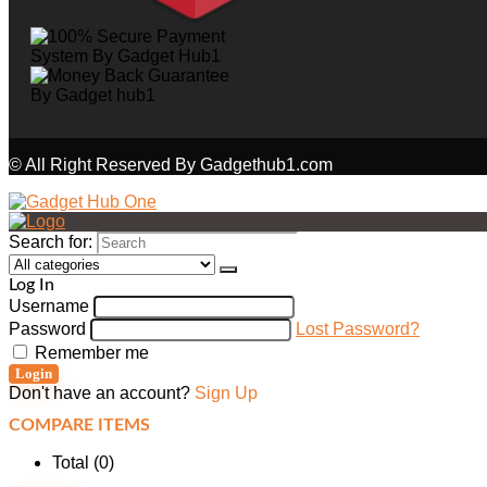
© All Right Reserved By Gadgethub1.com
Search for:
Log In
Username
Password
Lost Password?
Remember me
Login
Don't have an account?
Sign Up
COMPARE ITEMS
Total (
0
)