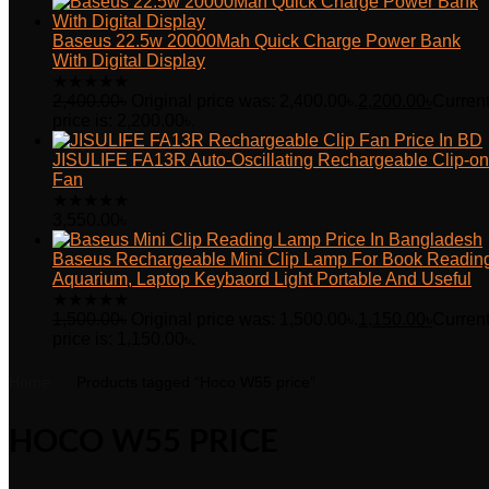
Baseus 22.5w 20000Mah Quick Charge Power Bank
With Digital Display
★
★
★
★
★
2,400.00
৳
Original price was: 2,400.00৳.
2,200.00
৳
Curren
price is: 2,200.00৳.
JISULIFE FA13R Auto-Oscillating Rechargeable Clip-on
Fan
★
★
★
★
★
3,550.00
৳
Baseus Rechargeable Mini Clip Lamp For Book Readin
Aquarium, Laptop Keybaord Light Portable And Useful
★
★
★
★
★
1,500.00
৳
Original price was: 1,500.00৳.
1,150.00
৳
Curren
price is: 1,150.00৳.
Home
Products tagged “Hoco W55 price”
HOCO W55 PRICE