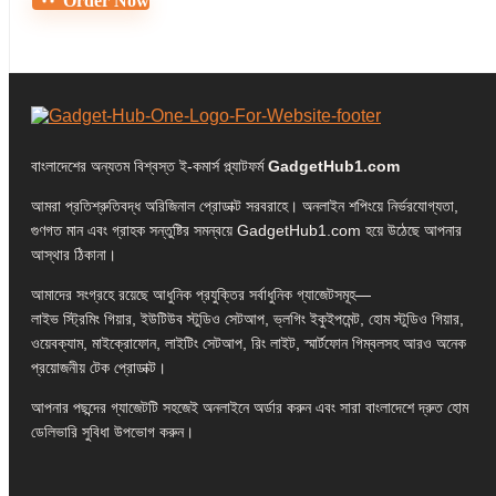
Order Now
বাংলাদেশের অন্যতম বিশ্বস্ত ই-কমার্স প্ল্যাটফর্ম
GadgetHub1.com
আমরা প্রতিশ্রুতিবদ্ধ অরিজিনাল প্রোডাক্ট সরবরাহে। অনলাইন শপিংয়ে নির্ভরযোগ্যতা,
গুণগত মান এবং গ্রাহক সন্তুষ্টির সমন্বয়ে GadgetHub1.com হয়ে উঠেছে আপনার
আস্থার ঠিকানা।
আমাদের সংগ্রহে রয়েছে আধুনিক প্রযুক্তির সর্বাধুনিক গ্যাজেটসমূহ—
লাইভ স্ট্রিমিং গিয়ার, ইউটিউব স্টুডিও সেটআপ, ভ্লগিং ইকুইপমেন্ট, হোম স্টুডিও গিয়ার,
ওয়েবক্যাম, মাইক্রোফোন, লাইটিং সেটআপ, রিং লাইট, স্মার্টফোন গিম্বলসহ আরও অনেক
প্রয়োজনীয় টেক প্রোডাক্ট।
আপনার পছন্দের গ্যাজেটটি সহজেই অনলাইনে অর্ডার করুন এবং সারা বাংলাদেশে দ্রুত হোম
ডেলিভারি সুবিধা উপভোগ করুন।