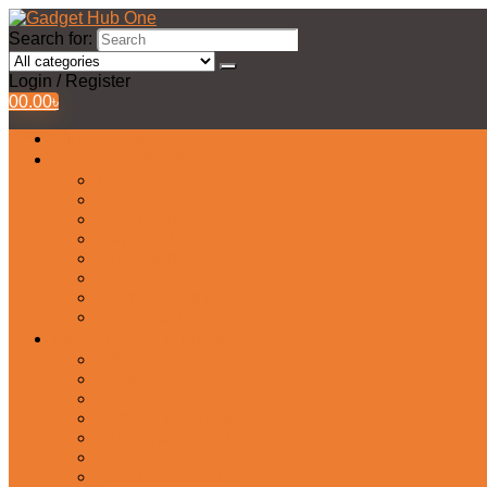
Search for:
Login / Register
0
0.00
৳
All Products
Watches Collection
Men’s Watches
Ladies Watch
Smart Watch
Pair Watches
Stopwatch
Bridal Watches
Fastrack Watches
Kids Watch
Headphone & Earphone
Airbuds
Neckband
Gaming Headphone
Earbud Headphones
Bluetooth Headphone
Earphones
Headphone Stand