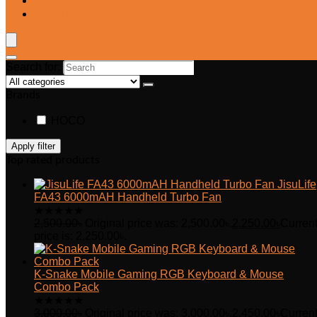
Blog
Wishlist
Search for:
Brands
HOCO
Apply filter
Top rated products
JisuLife
FA43 6000mAH Handheld Turbo Fan
★
★
★
★
★
2,500.00
৳
Original price was: 2,500.00৳.
2,250.00
৳
Curren
price is: 2,250.00৳.
K-Snake Mobile Gaming RGB Keyboard & Mouse
Combo Pack
★
★
★
★
★
3,000.00
৳
Original price was: 3,000.00৳.
2,450.00
৳
Curren