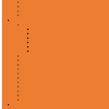
In-Ear Headphone
Wired Headphones
Over-Ear Headphones
Sports Headphone
Home Appliances
Mobile Accessories
Memory Cards
Mobile Holder & Mounts
Power Bank
Selfie Stick & Monopods
Outdoors & Sports
Phone Accessories
Rechargeable Fan
Router
Kitchen Hood
Rice Cookers
Blender, Mixer & Grinder
Coffee Maker Machines
Curry Cooker
Electric kettle
Fryer
Frypan/Tawa
Juicer
Login/Register