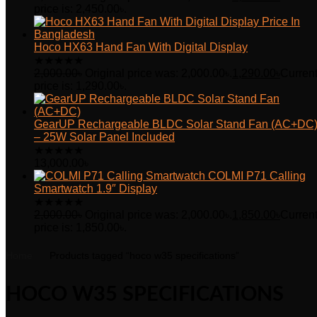
price is: 2,450.00৳.
Hoco HX63 Hand Fan With Digital Display
★
★
★
★
★
2,000.00
৳
Original price was: 2,000.00৳.
1,290.00
৳
Curren
price is: 1,290.00৳.
GearUP Rechargeable BLDC Solar Stand Fan (AC+DC
– 25W Solar Panel Included
★
★
★
★
★
13,000.00
৳
COLMI P71 Calling
Smartwatch 1.9″ Display
★
★
★
★
★
2,000.00
৳
Original price was: 2,000.00৳.
1,850.00
৳
Curren
price is: 1,850.00৳.
Home
Products tagged “hoco w35 specifications”
HOCO W35 SPECIFICATIONS