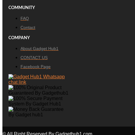
COMMUNITY
FAQ
Contact
COMPANY
About Gadget Hub1
CONTACT US
Facebook Page
© All Right Reserved By Gadgethub1.com