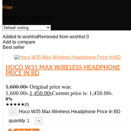
Filter
Showing the single result
Added to wishlist
Removed from wishlist
0
Add to compare
Best seller
HOCO W35 MAX WIRELESS HEADPHONE
PRICE IN BD
1,600.00
৳
Original price was:
1,600.00৳.
1,450.00
৳
Current price is: 1,450.00৳.
9%
★
★
★
★
★
(0)
Hoco W35 Max Wireless Headphone Price In BD
quantity