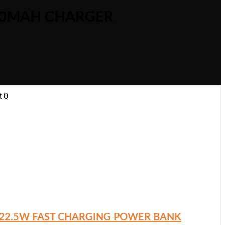
00MAH CHARGER
t
0
22.5W FAST CHARGING POWER BANK