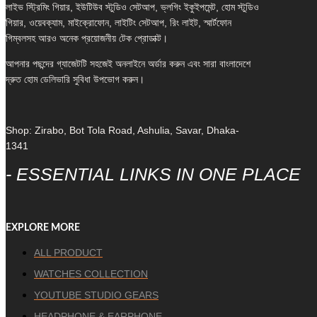
লাইভ স্ট্রিমিং গিয়ার, ইউটিউব স্টুডিও সেটআপ, ভ্লগিং ইকুইপমেন্ট, হোম স্টুডিও
গিয়ার, ওয়েবক্যাম, মাইক্রোফোন, লাইটিং সেটআপ, রিং লাইট, স্মার্টফোন
গিম্বলসহ আরও অনেক প্রয়োজনীয় টেক প্রোডাক্ট।
আপনার পছন্দের গ্যাজেটটি সহজেই অনলাইনে অর্ডার করুন এবং সারা বাংলাদেশে
দ্রুত হোম ডেলিভারি সুবিধা উপভোগ করুন।
Shop: Zirabo, Bot Tola Road, Ashulia, Savar, Dhaka-
1341
- ESSENTIAL LINKS IN ONE PLACE
EXPLORE MORE
ALL PRODUCT
WATCHES COLLECTION
YOUTUBE STUDIO GEARS
HEADPHONE & EARPHONE