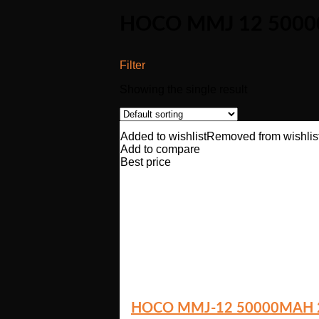
HOCO MMJ 12 500
Filter
Showing the single result
Added to wishlist
Removed from wishlis
Add to compare
Best price
HOCO MMJ-12 50000MAH 