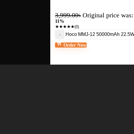
3,999.00
৳
Original price was:
11%
★
★
★
★
★
(0)
Hoco MMJ-12 50000mAh 22.5W F
Order Now