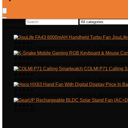
Wishlist
Search for:
Top rated products
JisuLi
★
★
★
★
★
2,500.00
৳
Original price was: 2,500.00৳.
2,250.00
৳
Current
★
★
★
★
★
3,000.00
৳
Original price was: 3,000.00৳.
2,450.00
৳
Current
COLMI P71 Calling S
★
★
★
★
★
2,000.00
৳
Original price was: 2,000.00৳.
1,850.00
৳
Current
★
★
★
★
★
2,000.00
৳
Original price was: 2,000.00৳.
1,290.00
৳
Current
★
★
★
★
★
13,000.00
৳