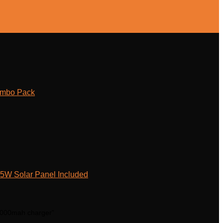
ombo Pack
W Solar Panel Included
0000mah charger”