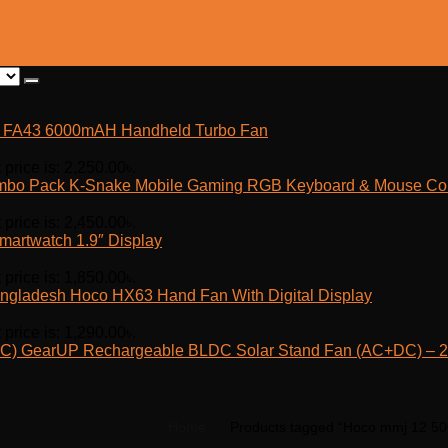
fe FA43 6000mAH Handheld Turbo Fan
 price is: 2,250.00৳.
K-Snake Mobile Gaming RGB Keyboard & Mouse C
 price is: 2,450.00৳.
martwatch 1.9″ Display
 price is: 1,850.00৳.
Hoco HX63 Hand Fan With Digital Display
 price is: 1,290.00৳.
GearUP Rechargeable BLDC Solar Stand Fan (AC+DC) – 25
Home
Products tagged “Hoco mmj 12 5