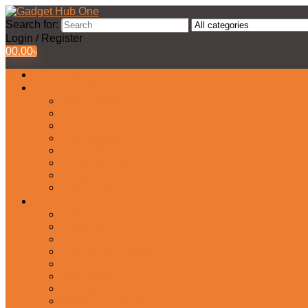
Search for:
Login / Register
0
0.00
৳
All Products
Watches Collection
Men’s Watches
Ladies Watch
Smart Watch
Pair Watches
Stopwatch
Bridal Watches
Fastrack Watches
Kids Watch
Headphone & Earphone
Airbuds
Neckband
Gaming Headphone
Earbud Headphones
Bluetooth Headphone
Earphones
Headphone Stand
In-Ear Headphone