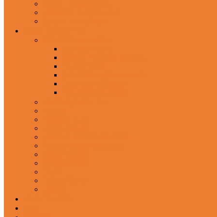
Wired Headphones
Over-Ear Headphones
Sports Headphone
Home Appliances
Mobile Accessories
Memory Cards
Mobile Holder & Mounts
Power Bank
Selfie Stick & Monopods
Outdoors & Sports
Phone Accessories
Rechargeable Fan
Router
Kitchen Hood
Rice Cookers
Blender, Mixer & Grinder
Coffee Maker Machines
Curry Cooker
Electric kettle
Fryer
Frypan/Tawa
Juicer
Login/Register
Blog