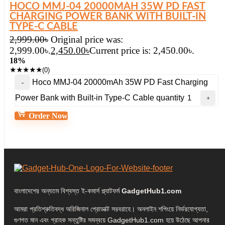
HOCO MMJ-04 20000MAH 35W PD FAST
CHARGING POWER BANK WITH BUILT-IN
TYPE-C CABLE
2,999.00
৳
Original price was:
2,999.00৳.
2,450.00
৳
Current price is: 2,450.00৳.
18%
★
★
★
★
★
(0)
Hoco MMJ-04 20000mAh 35W PD Fast Charging
Power Bank with Built-in Type-C Cable quantity
Order Now
বাংলাদেশের অন্যতম বিশ্বস্ত ই-কমার্স প্ল্যাটফর্ম
GadgetHub1.com
আমরা প্রতিশ্রুতিবদ্ধ অরিজিনাল প্রোডাক্ট সরবরাহে। অনলাইন শপিংয়ে নির্ভরযোগ্যতা,
গুণগত মান এবং গ্রাহক সন্তুষ্টির সমন্বয়ে GadgetHub1.com হয়ে উঠেছে আপনার