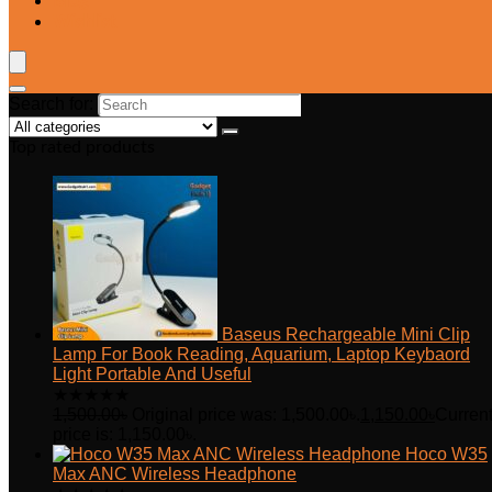
Blog
Wishlist
Search for:
Top rated products
Baseus Rechargeable Mini Clip
Lamp For Book Reading, Aquarium, Laptop Keybaord
Light Portable And Useful
★
★
★
★
★
1,500.00
৳
Original price was: 1,500.00৳.
1,150.00
৳
Curren
price is: 1,150.00৳.
Hoco W35
Max ANC Wireless Headphone