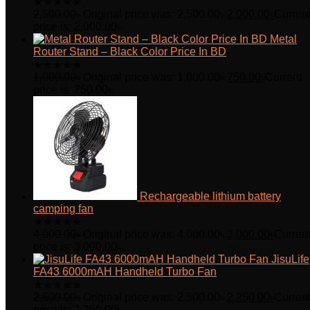
★
★
★
★
★
2,500.00
৳
Original price was: 2,500.00৳.
2,000.00
৳
Curren
price is: 2,000.00৳.
Metal
Router Stand – Black Color Price In BD
★
★
★
★
★
1,000.00
৳
Original price was: 1,000.00৳.
750.00
৳
Current
price is: 750.00৳.
Rechargeable lithium battery
camping fan
★
★
★
★
★
4,000.00
৳
Original price was: 4,000.00৳.
3,000.00
৳
Curren
price is: 3,000.00৳.
JisuLife
FA43 6000mAH Handheld Turbo Fan
★
★
★
★
★
2,500.00
৳
Original price was: 2,500.00৳.
2,250.00
৳
Curren
price is: 2,250.00৳.