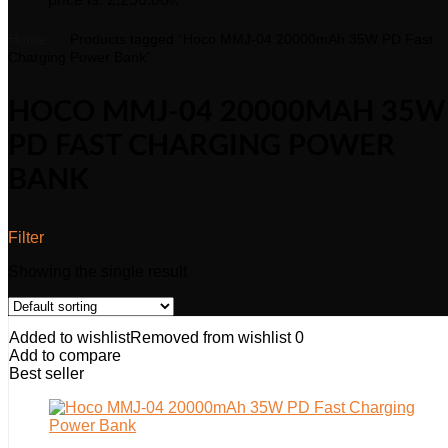
Home
Products tagged “Hoco MMJ-04 20000mAh 35W PD Fast
Charging Power Bank”
HOCO MMJ-04 20000MAH 35W
PD FAST CHARGING POWER
BANK
Filter
Showing the single result
Added to wishlist
Removed from wishlist
0
Add to compare
Best seller