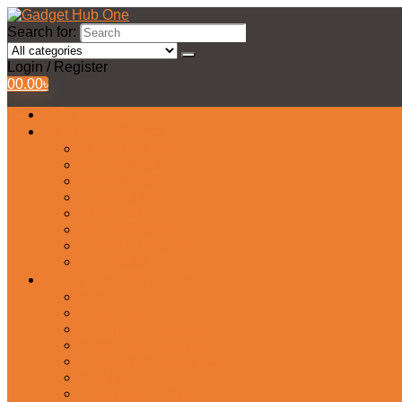
Search for:
Login / Register
0
0.00
৳
All Products
Watches Collection
Men’s Watches
Ladies Watch
Smart Watch
Pair Watches
Stopwatch
Bridal Watches
Fastrack Watches
Kids Watch
Headphone & Earphone
Airbuds
Neckband
Gaming Headphone
Earbud Headphones
Bluetooth Headphone
Earphones
Headphone Stand