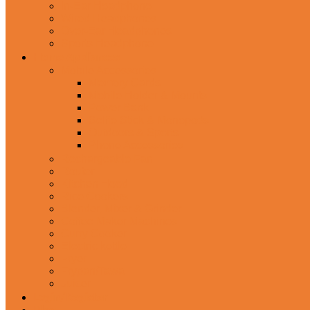
In-Ear Headphone
Wired Headphones
Over-Ear Headphones
Sports Headphone
Home Appliances
Mobile Accessories
Memory Cards
Mobile Holder & Mounts
Power Bank
Selfie Stick & Monopods
Outdoors & Sports
Phone Accessories
Rechargeable Fan
Router
Kitchen Hood
Rice Cookers
Blender, Mixer & Grinder
Coffee Maker Machines
Curry Cooker
Electric kettle
Fryer
Frypan/Tawa
Juicer
Login/Register