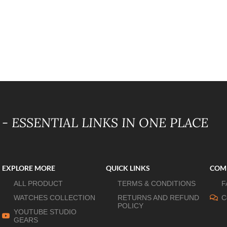
- ESSENTIAL LINKS IN ONE PLACE
EXPLORE MORE
QUICK LINKS
COM
ALL PRODUCT
TERMS & CONDITIONS
F
WATCHES COLLECTION
RETURNS AND REFUND
C
POLICY
YOUTUBE STUDIO
GEARS