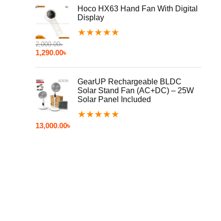
Hoco HX63 Hand Fan With Digital
Display
★
★
★
★
★
2,000.00
৳
1,290.00
৳
GearUP Rechargeable BLDC
Solar Stand Fan (AC+DC) – 25W
Solar Panel Included
★
★
★
★
★
13,000.00
৳