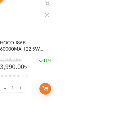
HOCO J86B
60000MAH 22.5W
POWER BANK
4,500.00
৳
11%
3,990.00
৳
★
★
★
★
★
(0)