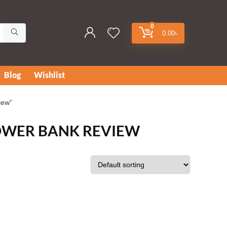
0
0.00
৳
Blog
Wishlist
iew”
POWER BANK REVIEW