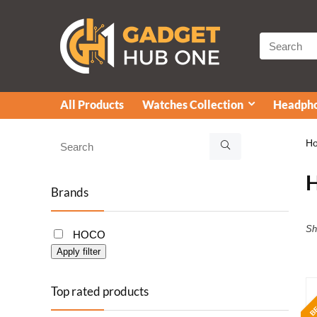
All Products
Watches Collection
Headpho
H
Brands
Sh
HOCO
Apply filter
BE
Top rated products