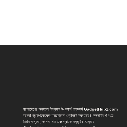
বাংলাদেশের অন্যতম বিশ্বস্ত ই-কমার্স প্ল্যাটফর্ম
GadgetHub1.com
আমরা প্রতিশ্রুতিবদ্ধ অরিজিনাল প্রোডাক্ট সরবরাহে। অনলাইন শপিংয়ে
নির্ভরযোগ্যতা, গুণগত মান এবং গ্রাহক সন্তুষ্টির সমন্বয়ে