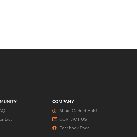
MUNITY
COMPANY
AQ
About Gadget Hub1
ontact
CONTACT US
Facebook Page