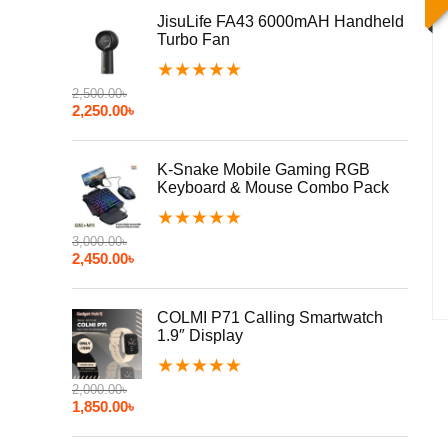
JisuLife FA43 6000mAH Handheld
Turbo Fan
★
★
★
★
★
2,500.00
৳
2,250.00
৳
K-Snake Mobile Gaming RGB
Keyboard & Mouse Combo Pack
★
★
★
★
★
3,000.00
৳
2,450.00
৳
COLMI P71 Calling Smartwatch
1.9″ Display
★
★
★
★
★
2,000.00
৳
1,850.00
৳