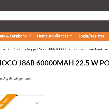
ne & Earphone
Home Appliances
Login/Register
ome
Products tagged “hoco j86b 60000mah 22.5 w power bank rev
HOCO J86B 60000MAH 22.5 W 
owing the single result
ST VALUE