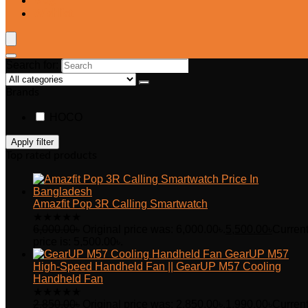
Blog
Wishlist
Search for:
Brands
HOCO
Apply filter
Top rated products
Amazfit Pop 3R Calling Smartwatch
★
★
★
★
★
6,000.00
৳
Original price was: 6,000.00৳.
5,500.00
৳
Curren
price is: 5,500.00৳.
GearUP M57
High-Speed Handheld Fan || GearUP M57 Cooling
Handheld Fan
★
★
★
★
★
2,850.00
৳
Original price was: 2,850.00৳.
1,990.00
৳
Curren