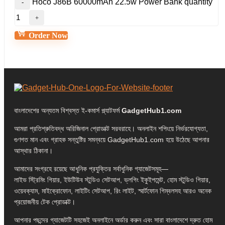
Hoco J86B 60000mAh 22.5w Power Bank quantity
Order Now
বাংলাদেশের অন্যতম বিশ্বস্ত ই-কমার্স প্ল্যাটফর্ম
GadgetHub1.com
আমরা প্রতিশ্রুতিবদ্ধ অরিজিনাল প্রোডাক্ট সরবরাহে। অনলাইন শপিংয়ে নির্ভরযোগ্যতা,
গুণগত মান এবং গ্রাহক সন্তুষ্টির সমন্বয়ে GadgetHub1.com হয়ে উঠেছে আপনার
আস্থার ঠিকানা।
আমাদের সংগ্রহে রয়েছে আধুনিক প্রযুক্তির সর্বাধুনিক গ্যাজেটসমূহ—
লাইভ স্ট্রিমিং গিয়ার, ইউটিউব স্টুডিও সেটআপ, ভ্লগিং ইকুইপমেন্ট, হোম স্টুডিও গিয়ার,
ওয়েবক্যাম, মাইক্রোফোন, লাইটিং সেটআপ, রিং লাইট, স্মার্টফোন গিম্বলসহ আরও অনেক
প্রয়োজনীয় টেক প্রোডাক্ট।
আপনার পছন্দের গ্যাজেটটি সহজেই অনলাইনে অর্ডার করুন এবং সারা বাংলাদেশে দ্রুত হোম