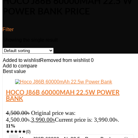
HOCO J86B 60000MAH 22.5 W
POWER BANK PRICE
Filter
Showing the single result
Added to wishlist
Removed from wishlist
0
Add to compare
Best value
HOCO J86B 60000MAH 22.5W POWER
BANK
4,500.00
৳
Original price was:
4,500.00৳.
3,990.00
৳
Current price is: 3,990.00৳.
11%
★
★
★
★
★
(0)