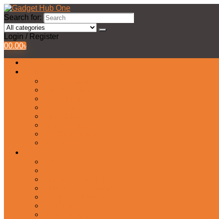
Search for:
Login / Register
0
0.00
৳
All Products
Watches Collection
Men’s Watches
Ladies Watch
Smart Watch
Pair Watches
Stopwatch
Bridal Watches
Fastrack Watches
Kids Watch
Headphone & Earphone
Airbuds
Neckband
Gaming Headphone
Earbud Headphones
Bluetooth Headphone
Earphones
Headphone Stand