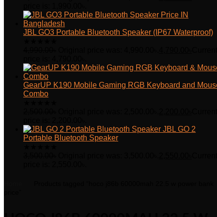
price is: 1,990.00৳.
JBL GO3 Portable Bluetooth Speaker (IP67 Waterproof)
★
★
★
★
★
4,990.00
৳
Original price was: 4,990.00৳.
4,790.00
৳
Curren
price is: 4,790.00৳.
GearUP K190 Mobile Gaming RGB Keyboard and Mous
Combo
★
★
★
★
★
2,500.00
৳
Original price was: 2,500.00৳.
2,200.00
৳
Curren
price is: 2,200.00৳.
JBL GO 2
Portable Bluetooth Speaker
★
★
★
★
★
3,500.00
৳
Original price was: 3,500.00৳.
2,550.00
৳
Curren
price is: 2,550.00৳.
Home
Products tagged “hoco j86b 60000mah 22.5 w power bank
price”