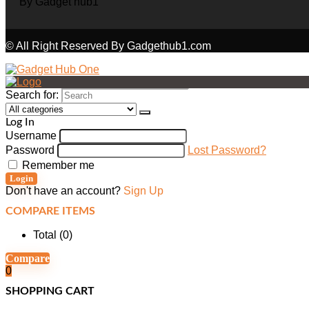
© All Right Reserved By Gadgethub1.com
Search for:
Log In
Username
Password
Lost Password?
Remember me
Login
Don't have an account?
Sign Up
COMPARE ITEMS
Total (
0
)
Compare
0
SHOPPING CART