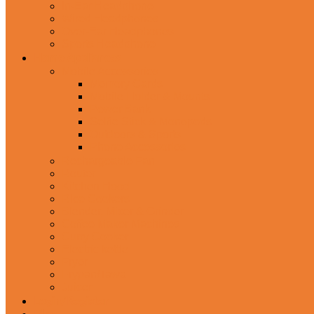
In-Ear Headphone
Wired Headphones
Over-Ear Headphones
Sports Headphone
Home Appliances
Mobile Accessories
Memory Cards
Mobile Holder & Mounts
Power Bank
Selfie Stick & Monopods
Outdoors & Sports
Phone Accessories
Rechargeable Fan
Router
Kitchen Hood
Rice Cookers
Blender, Mixer & Grinder
Coffee Maker Machines
Curry Cooker
Electric kettle
Fryer
Frypan/Tawa
Juicer
Login/Register