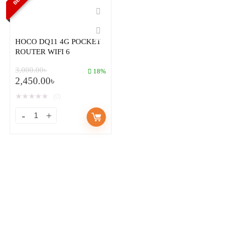
HOCO DQ11 4G POCKET
ROUTER WIFI 6
3,000.00
৳
18%
2,450.00
৳
★
★
★
★
★
(0)