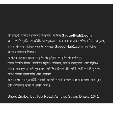
বাংলাদেশের অন্যতম বিশ্বস্ত ই-কমার্স প্ল্যাটফর্ম
GadgetHub1.com
আমরা প্রতিশ্রুতিবদ্ধ অরিজিনাল প্রোডাক্ট সরবরাহে। অনলাইন শপিংয়ে নির্ভরযোগ্যতা,
গুণগত মান এবং গ্রাহক সন্তুষ্টির সমন্বয়ে GadgetHub1.com হয়ে উঠেছে
আপনার আস্থার ঠিকানা।
আমাদের সংগ্রহে রয়েছে আধুনিক প্রযুক্তির সর্বাধুনিক গ্যাজেটসমূহ—
লাইভ স্ট্রিমিং গিয়ার, ইউটিউব স্টুডিও সেটআপ, ভ্লগিং ইকুইপমেন্ট, হোম স্টুডিও
গিয়ার, ওয়েবক্যাম, মাইক্রোফোন, লাইটিং সেটআপ, রিং লাইট, স্মার্টফোন গিম্বলসহ
আরও অনেক প্রয়োজনীয় টেক প্রোডাক্ট।
আপনার পছন্দের গ্যাজেটটি সহজেই অনলাইনে অর্ডার করুন এবং সারা বাংলাদেশে দ্রুত
হোম ডেলিভারি সুবিধা উপভোগ করুন।
Shop: Zirabo, Bot Tola Road, Ashulia, Savar, Dhaka-1341
- ESSENTIAL LINKS IN ONE PLACE