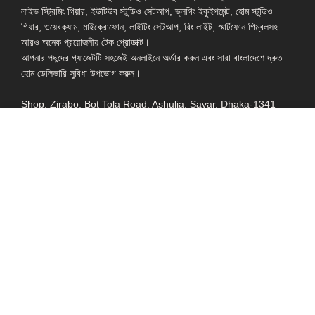
লাইভ স্ট্রিমিং গিয়ার, ইউটিউব স্টুডিও সেটআপ, ভ্লগিং ইকুইপমেন্ট, হোম স্টুডিও
গিয়ার, ওয়েবক্যাম, মাইক্রোফোন, লাইটিং সেটআপ, রিং লাইট, স্মার্টফোন গিম্বলসহ
আরও অনেক প্রয়োজনীয় টেক প্রোডাক্ট।
আপনার পছন্দের গ্যাজেটটি সহজেই অনলাইনে অর্ডার করুন এবং সারা বাংলাদেশে দ্রুত
হোম ডেলিভারি সুবিধা উপভোগ করুন।
Shop: Zirabo, Bot Tola Road, Ashulia, Savar, Dhaka-1341
- ESSENTIAL LINKS IN ONE PLACE
EXPLORE MORE
QUICK LINKS
ALL PRODUCT
TERMS &
CONDITIONS
WATCHES
COLLECTION
RETURNS AND
REFUND POLICY
YOUTUBE STUDIO
GEARS
HEADPHONE &
EARPHONE