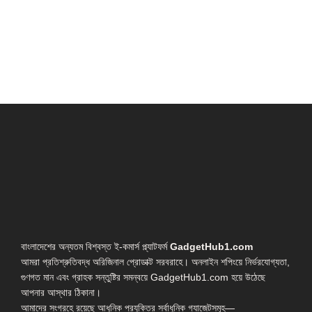
বাংলাদেশের অন্যতম বিশ্বস্ত ই-কমার্স প্ল্যাটফর্ম
GadgetHub1.com
আমরা প্রতিশ্রুতিবদ্ধ অরিজিনাল প্রোডাক্ট সরবরাহে। অনলাইন শপিংয়ে নির্ভরযোগ্যতা,
গুণগত মান এবং গ্রাহক সন্তুষ্টির সমন্বয়ে GadgetHub1.com হয়ে উঠেছে
আপনার আস্থার ঠিকানা।
আমাদের সংগ্রহে রয়েছে আধুনিক প্রযুক্তির সর্বাধুনিক গ্যাজেটসমূহ—