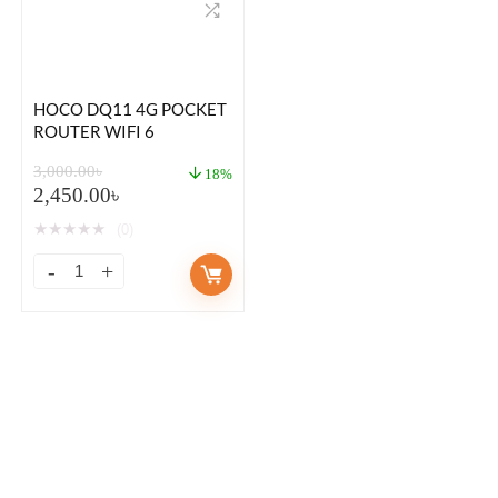
HOCO DQ11 4G POCKET
ROUTER WIFI 6
3,000.00
৳
18%
2,450.00
৳
★
★
★
★
★
(0)