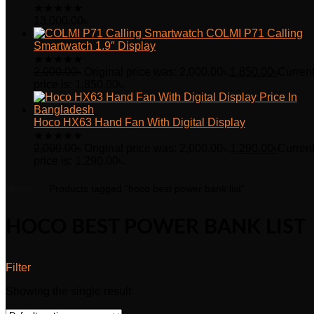
★
★
★
★
★
13,000.00
৳
COLMI P71 Calling
Smartwatch 1.9″ Display
★
★
★
★
★
2,000.00
৳
Original price was: 2,000.00৳.
1,850.00
৳
Curren
price is: 1,850.00৳.
Hoco HX63 Hand Fan With Digital Display
★
★
★
★
★
2,000.00
৳
Original price was: 2,000.00৳.
1,290.00
৳
Curren
price is: 1,290.00৳.
Home
Products tagged “hoco best power bank list”
HOCO BEST POWER BANK LIST
Filter
Showing the single result