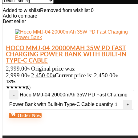
Added to wishlist
Removed from wishlist
0
Add to compare
Best seller
HOCO MMJ-04 20000MAH 35W PD FAST
CHARGING POWER BANK WITH BUILT-IN
TYPE-C CABLE
2,999.00
৳
Original price was:
2,999.00৳.
2,450.00
৳
Current price is: 2,450.00৳.
18%
★
★
★
★
★
(0)
Hoco MMJ-04 20000mAh 35W PD Fast Charging
Power Bank with Built-in Type-C Cable quantity
Order Now