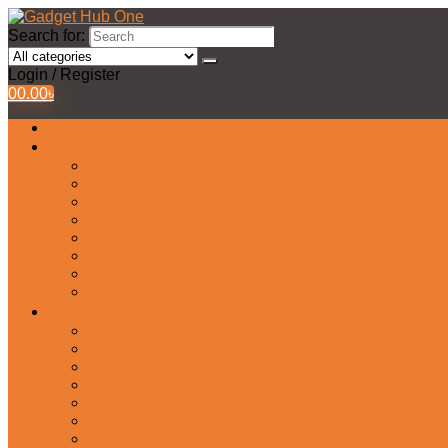
Search for:
Login / Register
0
0.00
৳
All Products
Watches Collection
Men’s Watches
Ladies Watch
Smart Watch
Pair Watches
Stopwatch
Bridal Watches
Fastrack Watches
Kids Watch
Headphone & Earphone
Airbuds
Neckband
Gaming Headphone
Earbud Headphones
Bluetooth Headphone
Earphones
Headphone Stand