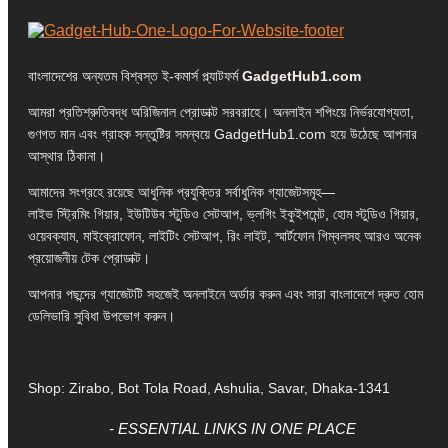
বাংলাদেশের অন্যতম বিশ্বস্ত ই-কমার্স প্ল্যাটফর্ম
GadgetHub1.com
আমরা প্রতিশ্রুতিবদ্ধ অরিজিনাল প্রোডাক্ট সরবরাহে। অনলাইন শপিংয়ে নির্ভরযোগ্যতা,
গুণগত মান এবং গ্রাহক সন্তুষ্টির সমন্বয়ে GadgetHub1.com হয়ে উঠেছে আপনার
আস্থার ঠিকানা।
আমাদের সংগ্রহে রয়েছে আধুনিক প্রযুক্তির সর্বাধুনিক গ্যাজেটসমূহ—
লাইভ স্ট্রিমিং গিয়ার, ইউটিউব স্টুডিও সেটআপ, ভ্লগিং ইকুইপমেন্ট, হোম স্টুডিও গিয়ার,
ওয়েবক্যাম, মাইক্রোফোন, লাইটিং সেটআপ, রিং লাইট, স্মার্টফোন গিম্বলসহ আরও অনেক
প্রয়োজনীয় টেক প্রোডাক্ট।
আপনার পছন্দের গ্যাজেটটি সহজেই অনলাইনে অর্ডার করুন এবং সারা বাংলাদেশে দ্রুত হোম
ডেলিভারি সুবিধা উপভোগ করুন।
Shop: Zirabo, Bot Tola Road, Ashulia, Savar, Dhaka-1341
- ESSENTIAL LINKS IN ONE PLACE