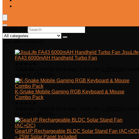
Blog
Wishlist
Search for:
Top rated products
JisuLife
FA43 6000mAH Handheld Turbo Fan
★
★
★
★
★
2,500.00
৳
Original price was: 2,500.00৳.
2,250.00
৳
Curren
price is: 2,250.00৳.
K-Snake Mobile Gaming RGB Keyboard & Mouse
Combo Pack
★
★
★
★
★
3,000.00
৳
Original price was: 3,000.00৳.
2,450.00
৳
Curren
price is: 2,450.00৳.
GearUP Rechargeable BLDC Solar Stand Fan (AC+DC
– 25W Solar Panel Included