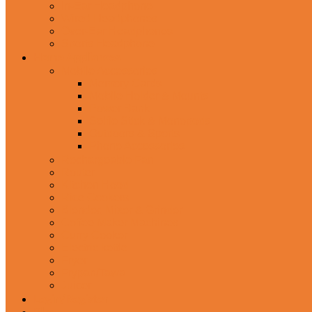
In-Ear Headphone
Wired Headphones
Over-Ear Headphones
Sports Headphone
Home Appliances
Mobile Accessories
Memory Cards
Mobile Holder & Mounts
Power Bank
Selfie Stick & Monopods
Outdoors & Sports
Phone Accessories
Rechargeable Fan
Router
Kitchen Hood
Rice Cookers
Blender, Mixer & Grinder
Coffee Maker Machines
Curry Cooker
Electric kettle
Fryer
Frypan/Tawa
Juicer
Login/Register