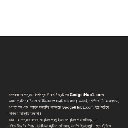
বাংলাদেশের অন্যতম বিশ্বস্ত ই-কমার্স প্ল্যাটফর্ম
GadgetHub1.com
আমরা প্রতিশ্রুতিবদ্ধ অরিজিনাল প্রোডাক্ট সরবরাহে। অনলাইন শপিংয়ে নির্ভরযোগ্যতা,
গুণগত মান এবং গ্রাহক সন্তুষ্টির সমন্বয়ে GadgetHub1.com হয়ে উঠেছে
আপনার আস্থার ঠিকানা।
আমাদের সংগ্রহে রয়েছে আধুনিক প্রযুক্তির সর্বাধুনিক গ্যাজেটসমূহ—
লাইভ স্ট্রিমিং গিয়ার, ইউটিউব স্টুডিও সেটআপ, ভ্লগিং ইকুইপমেন্ট, হোম স্টুডিও