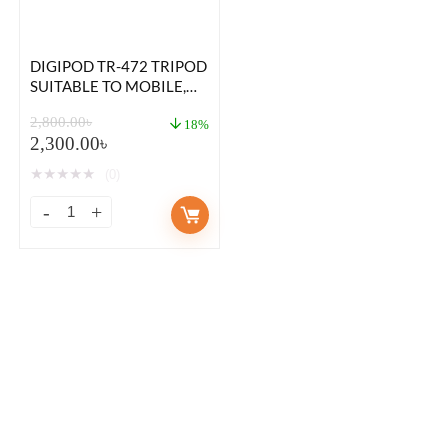
DIGIPOD TR-472 TRIPOD
SUITABLE TO MOBILE,
MIRRORLESS CAMERA,
2,800.00
৳
DSLR
18%
2,300.00
৳
★
★
★
★
★
(0)