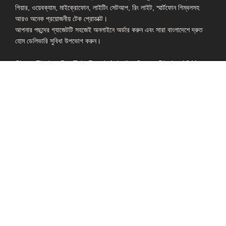
গিয়ার, ওয়েবক্যাম, মাইক্রোফোন, লাইটিং সেটআপ, রিং লাইট, স্মার্টফোন গিম্বলসহ
আরও অনেক প্রয়োজনীয় টেক প্রোডাক্ট।
আপনার পছন্দের গ্যাজেটটি সহজেই অনলাইনে অর্ডার করুন এবং সারা বাংলাদেশে দ্রুত
হোম ডেলিভারি সুবিধা উপভোগ করুন।
Shop: Zirabo, Bot Tola Road, Ashulia, Savar, Dhaka-1341
- ESSENTIAL LINKS IN ONE PLACE
EXPLORE MORE
QUICK LINKS
ALL PRODUCT
TERMS &
CONDITIONS
WATCHES
COLLECTION
RETURNS AND
REFUND POLICY
YOUTUBE STUDIO
GEARS
HEADPHONE &
EARPHONE