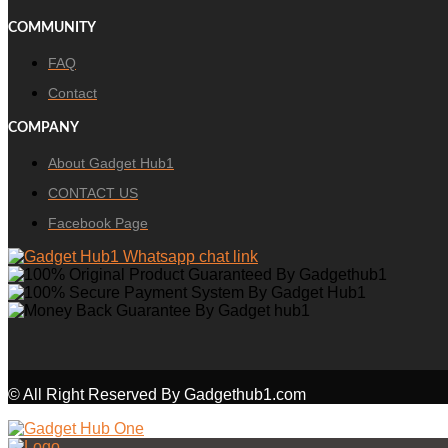
COMMUNITY
FAQ
Contact
COMPANY
About Gadget Hub1
CONTACT US
Facebook Page
© All Right Reserved By Gadgethub1.com