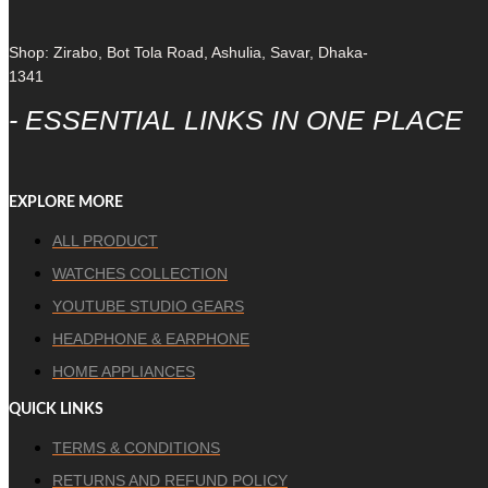
Shop: Zirabo, Bot Tola Road, Ashulia, Savar, Dhaka-
1341
- ESSENTIAL LINKS IN ONE PLACE
EXPLORE MORE
ALL PRODUCT
WATCHES COLLECTION
YOUTUBE STUDIO GEARS
HEADPHONE & EARPHONE
HOME APPLIANCES
QUICK LINKS
TERMS & CONDITIONS
RETURNS AND REFUND POLICY