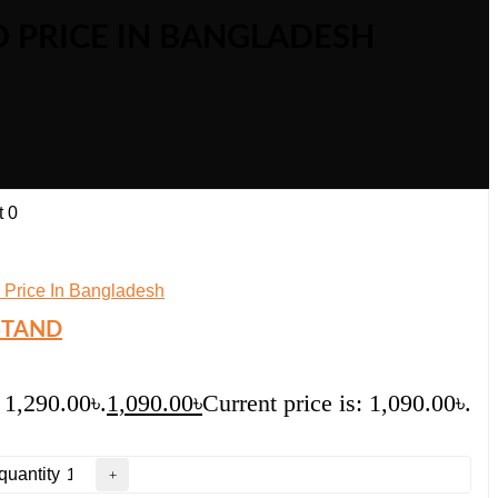
D PRICE IN BANGLADESH
t
0
STAND
 1,290.00৳.
1,090.00
৳
Current price is: 1,090.00৳.
uantity