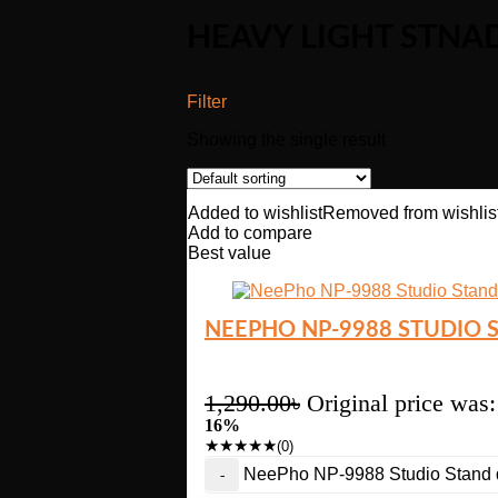
HEAVY LIGHT STNA
Filter
Showing the single result
Added to wishlist
Removed from wishlis
Add to compare
Best value
NEEPHO NP-9988 STUDIO 
1,290.00
৳
Original price was:
16%
★
★
★
★
★
(0)
NeePho NP-9988 Studio Stand q