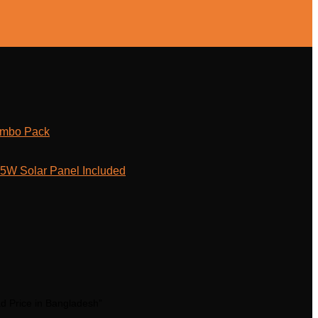
ombo Pack
W Solar Panel Included
d Price in Bangladesh”