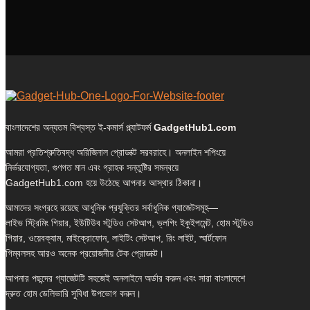
বাংলাদেশের অন্যতম বিশ্বস্ত ই-কমার্স প্ল্যাটফর্ম
GadgetHub1.com
আমরা প্রতিশ্রুতিবদ্ধ অরিজিনাল প্রোডাক্ট সরবরাহে। অনলাইন শপিংয়ে
নির্ভরযোগ্যতা, গুণগত মান এবং গ্রাহক সন্তুষ্টির সমন্বয়ে
GadgetHub1.com হয়ে উঠেছে আপনার আস্থার ঠিকানা।
আমাদের সংগ্রহে রয়েছে আধুনিক প্রযুক্তির সর্বাধুনিক গ্যাজেটসমূহ—
লাইভ স্ট্রিমিং গিয়ার, ইউটিউব স্টুডিও সেটআপ, ভ্লগিং ইকুইপমেন্ট, হোম স্টুডিও
গিয়ার, ওয়েবক্যাম, মাইক্রোফোন, লাইটিং সেটআপ, রিং লাইট, স্মার্টফোন
গিম্বলসহ আরও অনেক প্রয়োজনীয় টেক প্রোডাক্ট।
আপনার পছন্দের গ্যাজেটটি সহজেই অনলাইনে অর্ডার করুন এবং সারা বাংলাদেশে
দ্রুত হোম ডেলিভারি সুবিধা উপভোগ করুন।