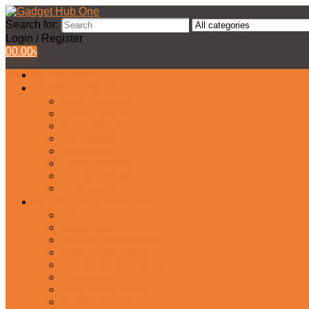
Search for:
Login / Register
0
0.00
৳
All Products
Watches Collection
Men’s Watches
Ladies Watch
Smart Watch
Pair Watches
Stopwatch
Bridal Watches
Fastrack Watches
Kids Watch
Headphone & Earphone
Airbuds
Neckband
Gaming Headphone
Earbud Headphones
Bluetooth Headphone
Earphones
Headphone Stand
In-Ear Headphone