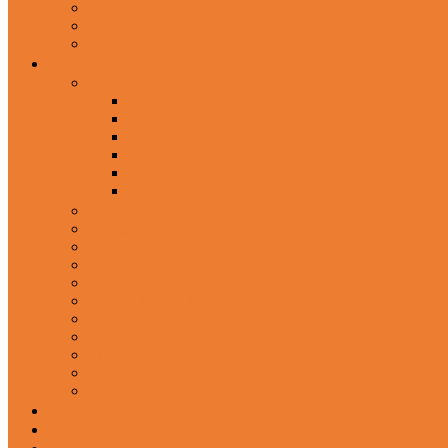
Wired Headphones
Over-Ear Headphones
Sports Headphone
Home Appliances
Mobile Accessories
Memory Cards
Mobile Holder & Mounts
Power Bank
Selfie Stick & Monopods
Outdoors & Sports
Phone Accessories
Rechargeable Fan
Router
Kitchen Hood
Rice Cookers
Blender, Mixer & Grinder
Coffee Maker Machines
Curry Cooker
Electric kettle
Fryer
Frypan/Tawa
Juicer
Login/Register
Blog