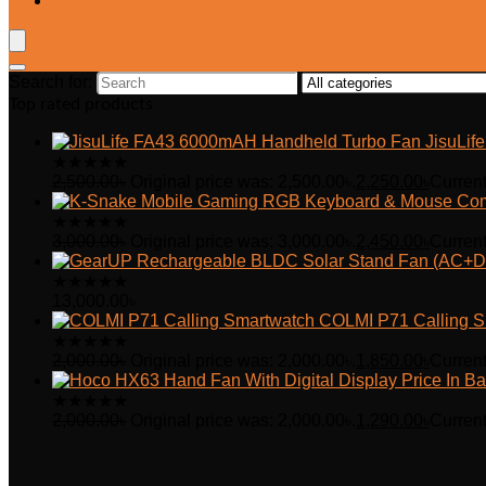
Wishlist
Search for:
Top rated products
JisuLi
★
★
★
★
★
2,500.00
৳
Original price was: 2,500.00৳.
2,250.00
৳
Current
★
★
★
★
★
3,000.00
৳
Original price was: 3,000.00৳.
2,450.00
৳
Current
★
★
★
★
★
13,000.00
৳
COLMI P71 Calling S
★
★
★
★
★
2,000.00
৳
Original price was: 2,000.00৳.
1,850.00
৳
Current
★
★
★
★
★
2,000.00
৳
Original price was: 2,000.00৳.
1,290.00
৳
Current