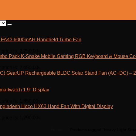
fe FA43 6000mAH Handheld Turbo Fan
 price is: 2,250.00৳.
K-Snake Mobile Gaming RGB Keyboard & Mouse C
 price is: 2,450.00৳.
GearUP Rechargeable BLDC Solar Stand Fan (AC+DC) – 25
martwatch 1.9″ Display
 price is: 1,850.00৳.
Hoco HX63 Hand Fan With Digital Display
 price is: 1,290.00৳.
Home
Products tagged “heavy Light Stna