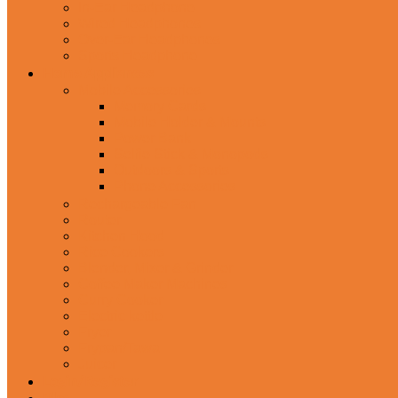
In-Ear Headphone
Wired Headphones
Over-Ear Headphones
Sports Headphone
Home Appliances
Mobile Accessories
Memory Cards
Mobile Holder & Mounts
Power Bank
Selfie Stick & Monopods
Outdoors & Sports
Phone Accessories
Rechargeable Fan
Router
Kitchen Hood
Rice Cookers
Blender, Mixer & Grinder
Coffee Maker Machines
Curry Cooker
Electric kettle
Fryer
Frypan/Tawa
Juicer
Login/Register