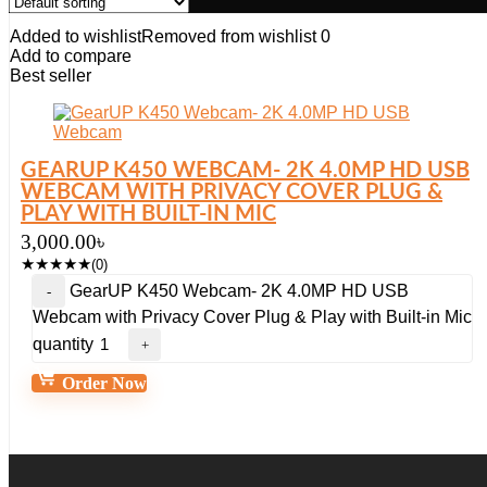
Added to wishlist
Removed from wishlist
0
Add to compare
Best seller
GEARUP K450 WEBCAM- 2K 4.0MP HD USB
WEBCAM WITH PRIVACY COVER PLUG &
PLAY WITH BUILT-IN MIC
3,000.00
৳
★
★
★
★
★
(0)
GearUP K450 Webcam- 2K 4.0MP HD USB
Webcam with Privacy Cover Plug & Play with Built-in Mic
quantity
Order Now