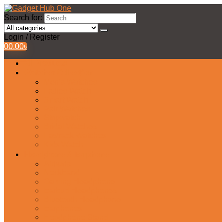
Search for:
Login / Register
0
0.00
৳
All Products
Watches Collection
Men’s Watches
Ladies Watch
Smart Watch
Pair Watches
Stopwatch
Bridal Watches
Fastrack Watches
Kids Watch
Headphone & Earphone
Airbuds
Neckband
Gaming Headphone
Earbud Headphones
Bluetooth Headphone
Earphones
Headphone Stand