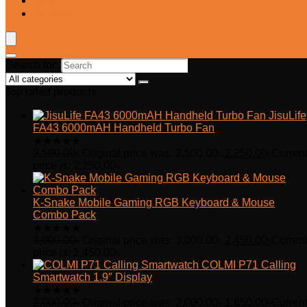
Blog
Wishlist
Search for:
Top rated products
JisuLife
FA43 6000mAH Handheld Turbo Fan
★
★
★
★
★
2,500.00
৳
Original price was: 2,500.00৳.
2,250.00
৳
Curren
price is: 2,250.00৳.
K-Snake Mobile Gaming RGB Keyboard & Mouse
Combo Pack
★
★
★
★
★
3,000.00
৳
Original price was: 3,000.00৳.
2,450.00
৳
Curren
price is: 2,450.00৳.
COLMI P71 Calling
Smartwatch 1.9″ Display
★
★
★
★
★
2,000.00
৳
Original price was: 2,000.00৳.
1,850.00
৳
Curren