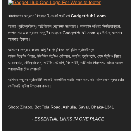
বাংলাদেশের অন্যতম বিশ্বস্ত ই-কমার্স প্ল্যাটফর্ম
GadgetHub1.com
আমরা প্রতিশ্রুতিবদ্ধ অরিজিনাল প্রোডাক্ট সরবরাহে। অনলাইন শপিংয়ে নির্ভরযোগ্যতা,
গুণগত মান এবং গ্রাহক সন্তুষ্টির সমন্বয়ে GadgetHub1.com হয়ে উঠেছে আপনার
আস্থার ঠিকানা।
আমাদের সংগ্রহে রয়েছে আধুনিক প্রযুক্তির সর্বাধুনিক গ্যাজেটসমূহ—
লাইভ স্ট্রিমিং গিয়ার, ইউটিউব স্টুডিও সেটআপ, ভ্লগিং ইকুইপমেন্ট, হোম স্টুডিও গিয়ার,
ওয়েবক্যাম, মাইক্রোফোন, লাইটিং সেটআপ, রিং লাইট, স্মার্টফোন গিম্বলসহ আরও অনেক
প্রয়োজনীয় টেক প্রোডাক্ট।
আপনার পছন্দের গ্যাজেটটি সহজেই অনলাইনে অর্ডার করুন এবং সারা বাংলাদেশে দ্রুত হোম
ডেলিভারি সুবিধা উপভোগ করুন।
Shop: Zirabo, Bot Tola Road, Ashulia, Savar, Dhaka-1341
- ESSENTIAL LINKS IN ONE PLACE