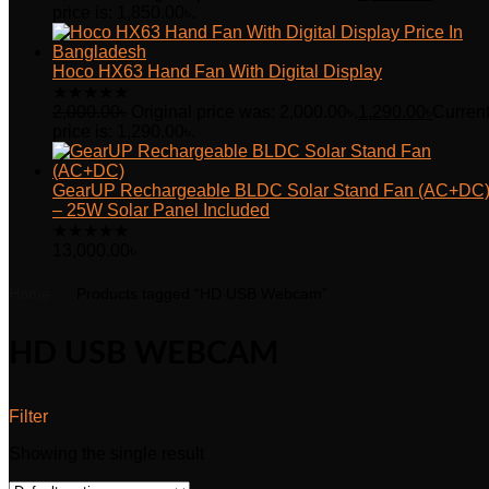
price is: 1,850.00৳.
Hoco HX63 Hand Fan With Digital Display
★
★
★
★
★
2,000.00
৳
Original price was: 2,000.00৳.
1,290.00
৳
Curren
price is: 1,290.00৳.
GearUP Rechargeable BLDC Solar Stand Fan (AC+DC
– 25W Solar Panel Included
★
★
★
★
★
13,000.00
৳
Home
Products tagged “HD USB Webcam”
HD USB WEBCAM
Filter
Showing the single result