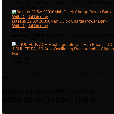
3,500.00
৳
Original price was: 3,500.00৳.
2,550.00
৳
Curren
price is: 2,550.00৳.
Baseus 22.5w 20000Mah Quick Charge Power Bank
With Digital Display
★
★
★
★
★
2,400.00
৳
Original price was: 2,400.00৳.
2,200.00
৳
Curren
price is: 2,200.00৳.
JISULIFE FA13R Auto-Oscillating Rechargeable Clip-on
Fan
★
★
★
★
★
3,550.00
৳
Home
Products tagged “Havit ST7012 Pro Tripod With 10-inch Ri
Light”
HAVIT ST7012 PRO TRIPOD
WITH 10-INCH RING LIGHT