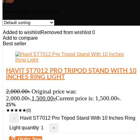
Filter
Showing the single result
Added to wishlist
Removed from wishlist
0
Add to compare
Best seller
HAVIT ST7012 PRO TRIPOD STAND WITH 10
INCHES RING LIGHT
2,000.00
৳
Original price was:
2,000.00৳.
1,500.00
৳
Current price is: 1,500.00৳.
25%
★
★
★
★
★
(0)
Havit ST7012 Pro Tripod Stand With 10 Inches Ring
Light quantity
Order Now