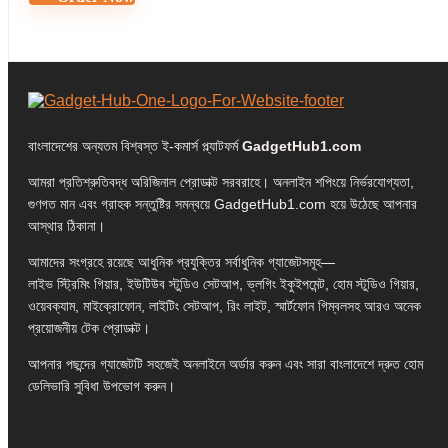
বাংলাদেশের অন্যতম বিশ্বস্ত ই-কমার্স প্ল্যাটফর্ম
GadgetHub1.com
আমরা প্রতিশ্রুতিবদ্ধ অরিজিনাল প্রোডাক্ট সরবরাহে। অনলাইন শপিংয়ে নির্ভরযোগ্যতা,
গুণগত মান এবং গ্রাহক সন্তুষ্টির সমন্বয়ে GadgetHub1.com হয়ে উঠেছে আপনার
আস্থার ঠিকানা।
আমাদের সংগ্রহে রয়েছে আধুনিক প্রযুক্তির সর্বাধুনিক গ্যাজেটসমূহ—
লাইভ স্ট্রিমিং গিয়ার, ইউটিউব স্টুডিও সেটআপ, ভ্লগিং ইকুইপমেন্ট, হোম স্টুডিও গিয়ার,
ওয়েবক্যাম, মাইক্রোফোন, লাইটিং সেটআপ, রিং লাইট, স্মার্টফোন গিম্বলসহ আরও অনেক
প্রয়োজনীয় টেক প্রোডাক্ট।
আপনার পছন্দের গ্যাজেটটি সহজেই অনলাইনে অর্ডার করুন এবং সারা বাংলাদেশে দ্রুত হোম
ডেলিভারি সুবিধা উপভোগ করুন।