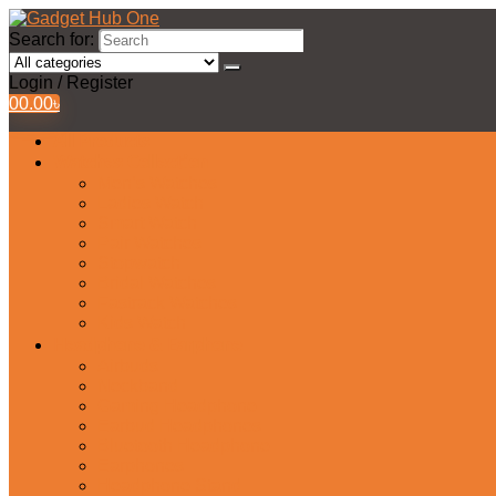
Search for:
Login / Register
0
0.00
৳
All Products
Watches Collection
Men’s Watches
Ladies Watch
Smart Watch
Pair Watches
Stopwatch
Bridal Watches
Fastrack Watches
Kids Watch
Headphone & Earphone
Airbuds
Neckband
Gaming Headphone
Earbud Headphones
Bluetooth Headphone
Earphones
Headphone Stand