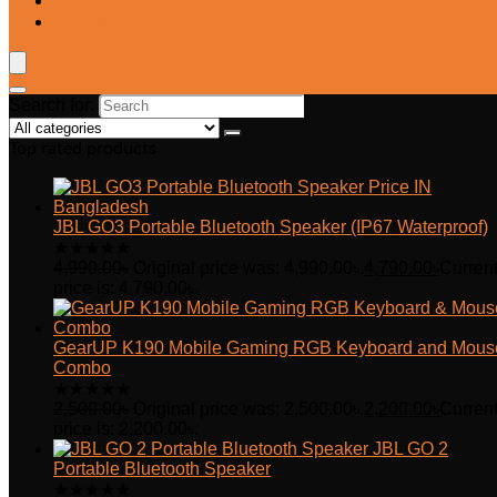
Blog
Wishlist
Search for:
Top rated products
JBL GO3 Portable Bluetooth Speaker (IP67 Waterproof)
★
★
★
★
★
4,990.00
৳
Original price was: 4,990.00৳.
4,790.00
৳
Curren
price is: 4,790.00৳.
GearUP K190 Mobile Gaming RGB Keyboard and Mous
Combo
★
★
★
★
★
2,500.00
৳
Original price was: 2,500.00৳.
2,200.00
৳
Curren
price is: 2,200.00৳.
JBL GO 2
Portable Bluetooth Speaker
★
★
★
★
★