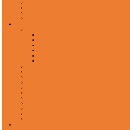
In-Ear Headphone
Wired Headphones
Over-Ear Headphones
Sports Headphone
Home Appliances
Mobile Accessories
Memory Cards
Mobile Holder & Mounts
Power Bank
Selfie Stick & Monopods
Outdoors & Sports
Phone Accessories
Rechargeable Fan
Router
Kitchen Hood
Rice Cookers
Blender, Mixer & Grinder
Coffee Maker Machines
Curry Cooker
Electric kettle
Fryer
Frypan/Tawa
Juicer
Login/Register