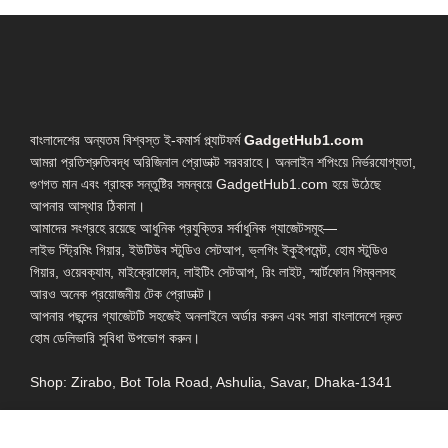
বাংলাদেশের অন্যতম বিশ্বস্ত ই-কমার্স প্ল্যাটফর্ম
GadgetHub1.com
আমরা প্রতিশ্রুতিবদ্ধ অরিজিনাল প্রোডাক্ট সরবরাহে। অনলাইন শপিংয়ে নির্ভরযোগ্যতা,
গুণগত মান এবং গ্রাহক সন্তুষ্টির সমন্বয়ে GadgetHub1.com হয়ে উঠেছে
আপনার আস্থার ঠিকানা।
আমাদের সংগ্রহে রয়েছে আধুনিক প্রযুক্তির সর্বাধুনিক গ্যাজেটসমূহ—
লাইভ স্ট্রিমিং গিয়ার, ইউটিউব স্টুডিও সেটআপ, ভ্লগিং ইকুইপমেন্ট, হোম স্টুডিও
গিয়ার, ওয়েবক্যাম, মাইক্রোফোন, লাইটিং সেটআপ, রিং লাইট, স্মার্টফোন গিম্বলসহ
আরও অনেক প্রয়োজনীয় টেক প্রোডাক্ট।
আপনার পছন্দের গ্যাজেটটি সহজেই অনলাইনে অর্ডার করুন এবং সারা বাংলাদেশে দ্রুত
হোম ডেলিভারি সুবিধা উপভোগ করুন।
Shop: Zirabo, Bot Tola Road, Ashulia, Savar, Dhaka-1341
- ESSENTIAL LINKS IN ONE PLACE