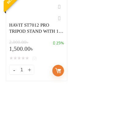
HAVIT ST7012 PRO
TRIPOD STAND WITH 10
INCHES RING LIGHT
2,000.00
৳
25%
1,500.00
৳
★
★
★
★
★
(0)