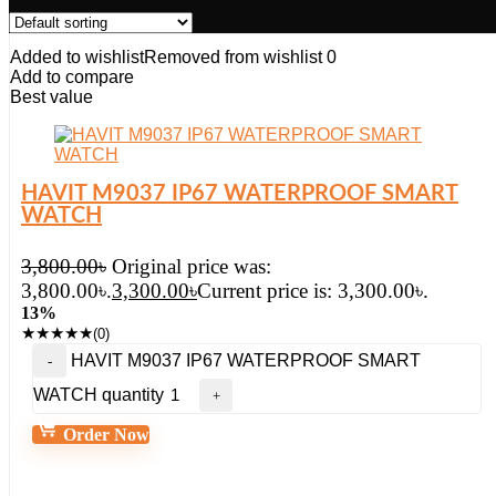
Added to wishlist
Removed from wishlist
0
Add to compare
Best value
HAVIT M9037 IP67 WATERPROOF SMART
WATCH
3,800.00
৳
Original price was:
3,800.00৳.
3,300.00
৳
Current price is: 3,300.00৳.
13%
★
★
★
★
★
(0)
HAVIT M9037 IP67 WATERPROOF SMART
WATCH quantity
Order Now