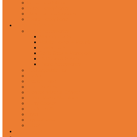
In-Ear Headphone
Wired Headphones
Over-Ear Headphones
Sports Headphone
Home Appliances
Mobile Accessories
Memory Cards
Mobile Holder & Mounts
Power Bank
Selfie Stick & Monopods
Outdoors & Sports
Phone Accessories
Rechargeable Fan
Router
Kitchen Hood
Rice Cookers
Blender, Mixer & Grinder
Coffee Maker Machines
Curry Cooker
Electric kettle
Fryer
Frypan/Tawa
Juicer
Login/Register