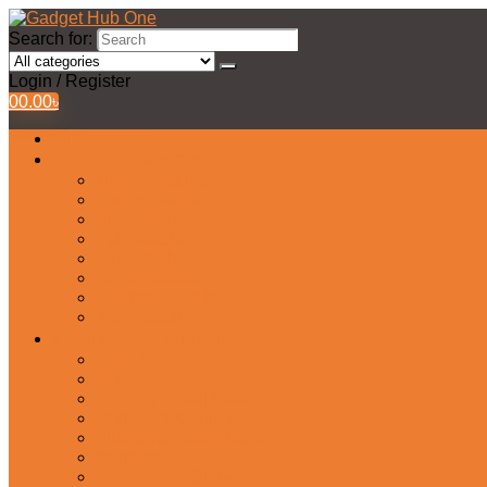
Search for:
Login / Register
0
0.00
৳
All Products
Watches Collection
Men’s Watches
Ladies Watch
Smart Watch
Pair Watches
Stopwatch
Bridal Watches
Fastrack Watches
Kids Watch
Headphone & Earphone
Airbuds
Neckband
Gaming Headphone
Earbud Headphones
Bluetooth Headphone
Earphones
Headphone Stand