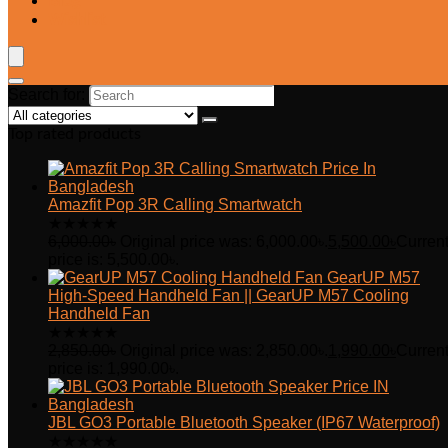
Blog
Wishlist
Search for:
Top rated products
Amazfit Pop 3R Calling Smartwatch
★
★
★
★
★
6,000.00
৳
Original price was: 6,000.00৳.
5,500.00
৳
Curren
price is: 5,500.00৳.
GearUP M57
High-Speed Handheld Fan || GearUP M57 Cooling
Handheld Fan
★
★
★
★
★
2,850.00
৳
Original price was: 2,850.00৳.
1,990.00
৳
Curren
price is: 1,990.00৳.
JBL GO3 Portable Bluetooth Speaker (IP67 Waterproof)
★
★
★
★
★