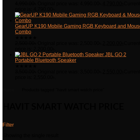
4,990.00
৳
Original price was: 4,990.00৳.
4,790.00
৳
Curren
price is: 4,790.00৳.
GearUP K190 Mobile Gaming RGB Keyboard and Mous
Combo
★
★
★
★
★
2,500.00
৳
Original price was: 2,500.00৳.
2,200.00
৳
Curren
price is: 2,200.00৳.
JBL GO 2
Portable Bluetooth Speaker
★
★
★
★
★
3,500.00
৳
Original price was: 3,500.00৳.
2,550.00
৳
Curren
price is: 2,550.00৳.
Home
Products tagged “havit smart watch price”
HAVIT SMART WATCH PRICE
Filter
Showing the single result