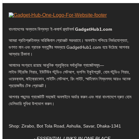
বাংলাদেশের অন্যতম বিশ্বস্ত ই-কমার্স প্ল্যাটফর্ম
GadgetHub1.com
আমরা প্রতিশ্রুতিবদ্ধ অরিজিনাল প্রোডাক্ট সরবরাহে। অনলাইন শপিংয়ে নির্ভরযোগ্যতা,
গুণগত মান এবং গ্রাহক সন্তুষ্টির সমন্বয়ে GadgetHub1.com হয়ে উঠেছে আপনার
আস্থার ঠিকানা।
আমাদের সংগ্রহে রয়েছে আধুনিক প্রযুক্তির সর্বাধুনিক গ্যাজেটসমূহ—
লাইভ স্ট্রিমিং গিয়ার, ইউটিউব স্টুডিও সেটআপ, ভ্লগিং ইকুইপমেন্ট, হোম স্টুডিও গিয়ার,
ওয়েবক্যাম, মাইক্রোফোন, লাইটিং সেটআপ, রিং লাইট, স্মার্টফোন গিম্বলসহ আরও অনেক
প্রয়োজনীয় টেক প্রোডাক্ট।
আপনার পছন্দের গ্যাজেটটি সহজেই অনলাইনে অর্ডার করুন এবং সারা বাংলাদেশে দ্রুত হোম
ডেলিভারি সুবিধা উপভোগ করুন।
Shop: Zirabo, Bot Tola Road, Ashulia, Savar, Dhaka-1341
- ESSENTIAL LINKS IN ONE PLACE