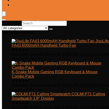
Blog
Wishlist
Search for:
Top rated products
JisuLife
FA43 6000mAH Handheld Turbo Fan
★
★
★
★
★
2,500.00
৳
Original price was: 2,500.00৳.
2,250.00
৳
Curren
price is: 2,250.00৳.
K-Snake Mobile Gaming RGB Keyboard & Mouse
Combo Pack
★
★
★
★
★
3,000.00
৳
Original price was: 3,000.00৳.
2,450.00
৳
Curren
price is: 2,450.00৳.
COLMI P71 Calling
Smartwatch 1.9″ Display
★
★
★
★
★
2,000.00
৳
Original price was: 2,000.00৳.
1,850.00
৳
Curren