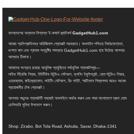
বাংলাদেশের অন্যতম বিশ্বস্ত ই-কমার্স প্ল্যাটফর্ম
GadgetHub1.com
আমরা প্রতিশ্রুতিবদ্ধ অরিজিনাল প্রোডাক্ট সরবরাহে। অনলাইন শপিংয়ে নির্ভরযোগ্যতা,
গুণগত মান এবং গ্রাহক সন্তুষ্টির সমন্বয়ে GadgetHub1.com হয়ে উঠেছে আপনার
আস্থার ঠিকানা।
আমাদের সংগ্রহে রয়েছে আধুনিক প্রযুক্তির সর্বাধুনিক গ্যাজেটসমূহ—
লাইভ স্ট্রিমিং গিয়ার, ইউটিউব স্টুডিও সেটআপ, ভ্লগিং ইকুইপমেন্ট, হোম স্টুডিও গিয়ার,
ওয়েবক্যাম, মাইক্রোফোন, লাইটিং সেটআপ, রিং লাইট, স্মার্টফোন গিম্বলসহ আরও অনেক
প্রয়োজনীয় টেক প্রোডাক্ট।
আপনার পছন্দের গ্যাজেটটি সহজেই অনলাইনে অর্ডার করুন এবং সারা বাংলাদেশে দ্রুত হোম
ডেলিভারি সুবিধা উপভোগ করুন।
Shop: Zirabo, Bot Tola Road, Ashulia, Savar, Dhaka-1341