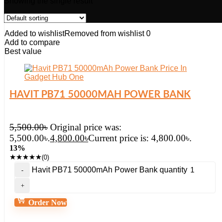
Showing the single result
Added to wishlist
Removed from wishlist
0
Add to compare
Best value
HAVIT PB71 50000MAH POWER BANK
5,500.00
৳
Original price was:
5,500.00৳.
4,800.00
৳
Current price is: 4,800.00৳.
13%
★
★
★
★
★
(0)
Havit PB71 50000mAh Power Bank quantity
Order Now