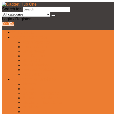
Search for:
Login / Register
0
0.00
৳
All Products
Watches Collection
Men’s Watches
Ladies Watch
Smart Watch
Pair Watches
Stopwatch
Bridal Watches
Fastrack Watches
Kids Watch
Headphone & Earphone
Airbuds
Neckband
Gaming Headphone
Earbud Headphones
Bluetooth Headphone
Earphones
Headphone Stand