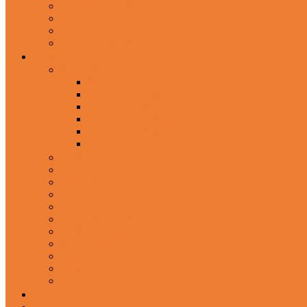
In-Ear Headphone
Wired Headphones
Over-Ear Headphones
Sports Headphone
Home Appliances
Mobile Accessories
Memory Cards
Mobile Holder & Mounts
Power Bank
Selfie Stick & Monopods
Outdoors & Sports
Phone Accessories
Rechargeable Fan
Router
Kitchen Hood
Rice Cookers
Blender, Mixer & Grinder
Coffee Maker Machines
Curry Cooker
Electric kettle
Fryer
Frypan/Tawa
Juicer
Login/Register