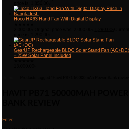
price is: 1,850.00৳.
Hoco HX63 Hand Fan With Digital Display
★
★
★
★
★
2,000.00
৳
Original price was: 2,000.00৳.
1,290.00
৳
Curren
price is: 1,290.00৳.
GearUP Rechargeable BLDC Solar Stand Fan (AC+DC
– 25W Solar Panel Included
★
★
★
★
★
13,000.00
৳
Home
Products tagged “Havit PB71 50000mAh Power Bank revie
HAVIT PB71 50000MAH POWER
BANK REVIEW
Filter