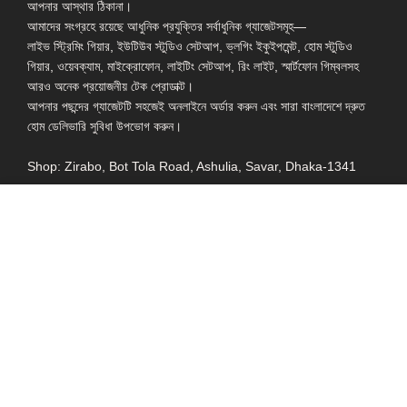
আপনার আস্থার ঠিকানা।
আমাদের সংগ্রহে রয়েছে আধুনিক প্রযুক্তির সর্বাধুনিক গ্যাজেটসমূহ—
লাইভ স্ট্রিমিং গিয়ার, ইউটিউব স্টুডিও সেটআপ, ভ্লগিং ইকুইপমেন্ট, হোম স্টুডিও
গিয়ার, ওয়েবক্যাম, মাইক্রোফোন, লাইটিং সেটআপ, রিং লাইট, স্মার্টফোন গিম্বলসহ
আরও অনেক প্রয়োজনীয় টেক প্রোডাক্ট।
আপনার পছন্দের গ্যাজেটটি সহজেই অনলাইনে অর্ডার করুন এবং সারা বাংলাদেশে দ্রুত
হোম ডেলিভারি সুবিধা উপভোগ করুন।
Shop: Zirabo, Bot Tola Road, Ashulia, Savar, Dhaka-1341
- ESSENTIAL LINKS IN ONE PLACE
EXPLORE MORE
QUICK LINKS
ALL PRODUCT
TERMS &
CONDITIONS
WATCHES
COLLECTION
RETURNS AND
REFUND POLICY
YOUTUBE STUDIO
GEARS