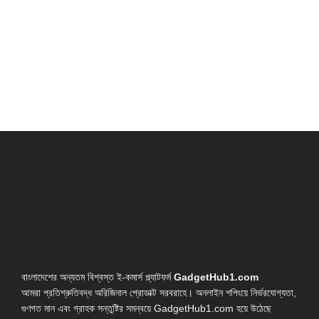
বাংলাদেশের অন্যতম বিশ্বস্ত ই-কমার্স প্ল্যাটফর্ম
GadgetHub1.com
আমরা প্রতিশ্রুতিবদ্ধ অরিজিনাল প্রোডাক্ট সরবরাহে। অনলাইন শপিংয়ে নির্ভরযোগ্যতা,
গুণগত মান এবং গ্রাহক সন্তুষ্টির সমন্বয়ে GadgetHub1.com হয়ে উঠেছে