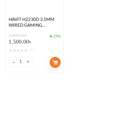
HAVIT H2230D 3.5MM
WIRED GAMING
HEADPHONE
2,000.00
৳
25%
1,500.00
৳
★
★
★
★
★
(0)