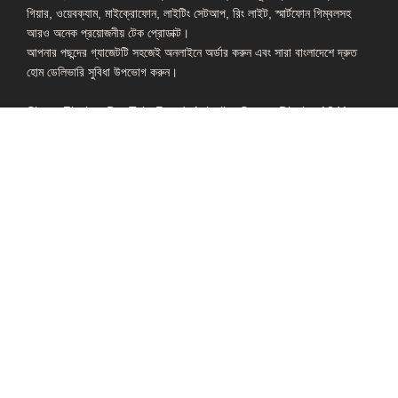
গিয়ার, ওয়েবক্যাম, মাইক্রোফোন, লাইটিং সেটআপ, রিং লাইট, স্মার্টফোন গিম্বলসহ
আরও অনেক প্রয়োজনীয় টেক প্রোডাক্ট।
আপনার পছন্দের গ্যাজেটটি সহজেই অনলাইনে অর্ডার করুন এবং সারা বাংলাদেশে দ্রুত
হোম ডেলিভারি সুবিধা উপভোগ করুন।
Shop: Zirabo, Bot Tola Road, Ashulia, Savar, Dhaka-1341
- ESSENTIAL LINKS IN ONE PLACE
EXPLORE MORE
QUICK LINKS
ALL PRODUCT
TERMS &
CONDITIONS
WATCHES
COLLECTION
RETURNS AND
REFUND POLICY
YOUTUBE STUDIO
GEARS
HEADPHONE &
EARPHONE