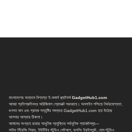
বাংলাদেশের অন্যতম বিশ্বস্ত ই-কমার্স প্ল্যাটফর্ম
GadgetHub1.com
আমরা প্রতিশ্রুতিবদ্ধ অরিজিনাল প্রোডাক্ট সরবরাহে। অনলাইন শপিংয়ে নির্ভরযোগ্যতা,
গুণগত মান এবং গ্রাহক সন্তুষ্টির সমন্বয়ে GadgetHub1.com হয়ে উঠেছে
আপনার আস্থার ঠিকানা।
আমাদের সংগ্রহে রয়েছে আধুনিক প্রযুক্তির সর্বাধুনিক গ্যাজেটসমূহ—
লাইভ স্ট্রিমিং গিয়ার, ইউটিউব স্টুডিও সেটআপ, ভ্লগিং ইকুইপমেন্ট, হোম স্টুডিও