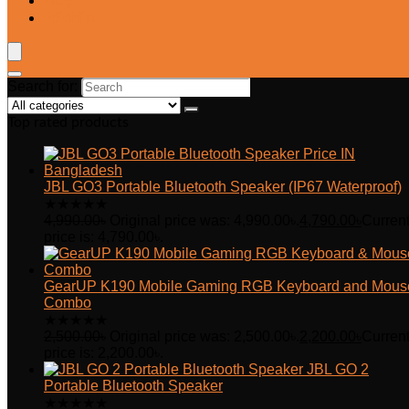
Blog
Wishlist
Search for:
Top rated products
JBL GO3 Portable Bluetooth Speaker (IP67 Waterproof)
★
★
★
★
★
4,990.00
৳
Original price was: 4,990.00৳.
4,790.00
৳
Curren
price is: 4,790.00৳.
GearUP K190 Mobile Gaming RGB Keyboard and Mous
Combo
★
★
★
★
★
2,500.00
৳
Original price was: 2,500.00৳.
2,200.00
৳
Curren
price is: 2,200.00৳.
JBL GO 2
Portable Bluetooth Speaker
★
★
★
★
★