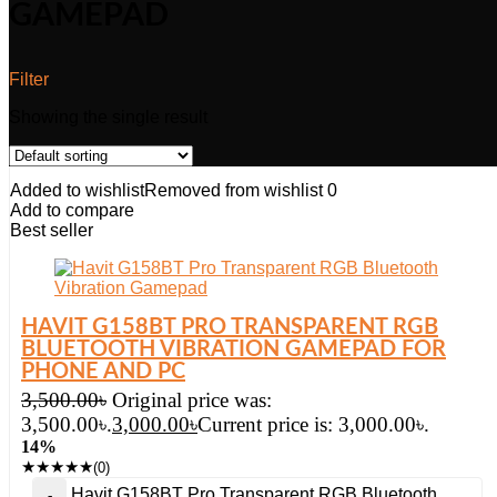
GAMEPAD
Filter
Showing the single result
Added to wishlist
Removed from wishlist
0
Add to compare
Best seller
HAVIT G158BT PRO TRANSPARENT RGB
BLUETOOTH VIBRATION GAMEPAD FOR
PHONE AND PC
3,500.00
৳
Original price was:
3,500.00৳.
3,000.00
৳
Current price is: 3,000.00৳.
14%
★
★
★
★
★
(0)
Havit G158BT Pro Transparent RGB Bluetooth