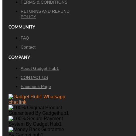
TERMS & CONDITIONS
RETURNS AND REFUND
POLICY
COMMUNITY
FAQ
Contact
COMPANY
About Gadget Hub1
CONTACT US
Facebook Page