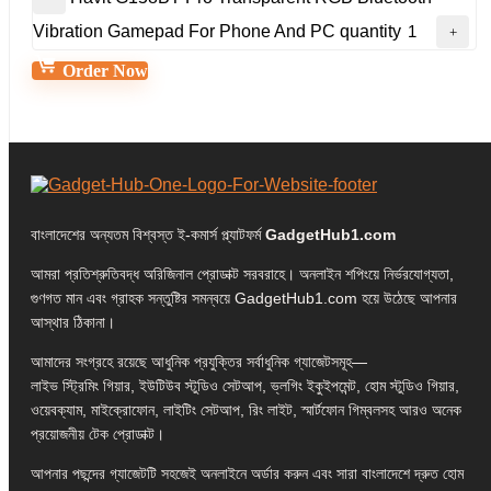
Vibration Gamepad For Phone And PC quantity
Order Now
বাংলাদেশের অন্যতম বিশ্বস্ত ই-কমার্স প্ল্যাটফর্ম
GadgetHub1.com
আমরা প্রতিশ্রুতিবদ্ধ অরিজিনাল প্রোডাক্ট সরবরাহে। অনলাইন শপিংয়ে নির্ভরযোগ্যতা,
গুণগত মান এবং গ্রাহক সন্তুষ্টির সমন্বয়ে GadgetHub1.com হয়ে উঠেছে আপনার
আস্থার ঠিকানা।
আমাদের সংগ্রহে রয়েছে আধুনিক প্রযুক্তির সর্বাধুনিক গ্যাজেটসমূহ—
লাইভ স্ট্রিমিং গিয়ার, ইউটিউব স্টুডিও সেটআপ, ভ্লগিং ইকুইপমেন্ট, হোম স্টুডিও গিয়ার,
ওয়েবক্যাম, মাইক্রোফোন, লাইটিং সেটআপ, রিং লাইট, স্মার্টফোন গিম্বলসহ আরও অনেক
প্রয়োজনীয় টেক প্রোডাক্ট।
আপনার পছন্দের গ্যাজেটটি সহজেই অনলাইনে অর্ডার করুন এবং সারা বাংলাদেশে দ্রুত হোম