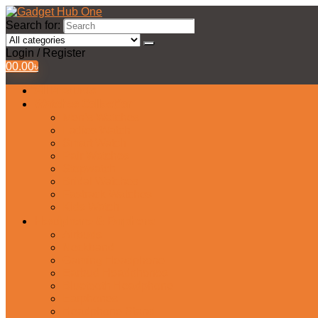
Search for:
Login / Register
0
0.00
৳
All Products
Watches Collection
Men’s Watches
Ladies Watch
Smart Watch
Pair Watches
Stopwatch
Bridal Watches
Fastrack Watches
Kids Watch
Headphone & Earphone
Airbuds
Neckband
Gaming Headphone
Earbud Headphones
Bluetooth Headphone
Earphones
Headphone Stand