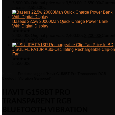
3,500.00
৳
Original price was: 3,500.00৳.
2,550.00
৳
Curren
price is: 2,550.00৳.
Baseus 22.5w 20000Mah Quick Charge Power Bank
With Digital Display
★
★
★
★
★
2,400.00
৳
Original price was: 2,400.00৳.
2,200.00
৳
Curren
price is: 2,200.00৳.
JISULIFE FA13R Auto-Oscillating Rechargeable Clip-on
Fan
★
★
★
★
★
3,550.00
৳
Home
Products tagged “Havit G158BT Pro Transparent RGB
Bluetooth Vibration Gamepad”
HAVIT G158BT PRO
TRANSPARENT RGB
BLUETOOTH VIBRATION