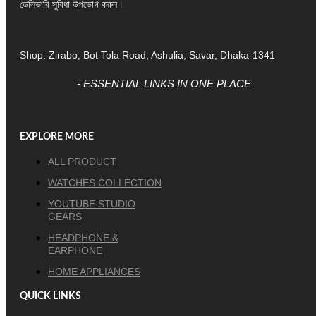
ডেলিভারি সুবিধা উপভোগ করুন।
Shop: Zirabo, Bot Tola Road, Ashulia, Savar, Dhaka-1341
- ESSENTIAL LINKS IN ONE PLACE
EXPLORE MORE
ALL PRODUCT
WATCHES COLLECTION
YOUTUBE STUDIO
GEARS
HEADPHONE &
EARPHONE
HOME APPLIANCES
QUICK LINKS