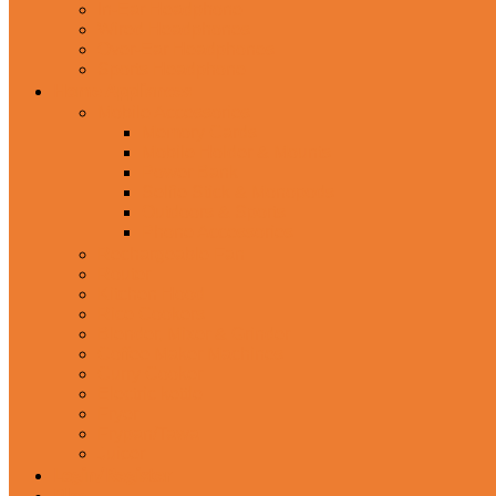
In-Ear Headphone
Wired Headphones
Over-Ear Headphones
Sports Headphone
Home Appliances
Mobile Accessories
Memory Cards
Mobile Holder & Mounts
Power Bank
Selfie Stick & Monopods
Outdoors & Sports
Phone Accessories
Rechargeable Fan
Router
Kitchen Hood
Rice Cookers
Blender, Mixer & Grinder
Coffee Maker Machines
Curry Cooker
Electric kettle
Fryer
Frypan/Tawa
Juicer
Login/Register