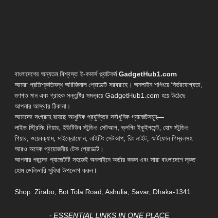
বাংলাদেশের অন্যতম বিশ্বস্ত ই-কমার্স প্ল্যাটফর্ম
GadgetHub1.com
আমরা প্রতিশ্রুতিবদ্ধ অরিজিনাল প্রোডাক্ট সরবরাহে। অনলাইন শপিংয়ে নির্ভরযোগ্যতা,
গুণগত মান এবং গ্রাহক সন্তুষ্টির সমন্বয়ে GadgetHub1.com হয়ে উঠেছে
আপনার আস্থার ঠিকানা।
আমাদের সংগ্রহে রয়েছে আধুনিক প্রযুক্তির সর্বাধুনিক গ্যাজেটসমূহ—
লাইভ স্ট্রিমিং গিয়ার, ইউটিউব স্টুডিও সেটআপ, ভ্লগিং ইকুইপমেন্ট, হোম স্টুডিও
গিয়ার, ওয়েবক্যাম, মাইক্রোফোন, লাইটিং সেটআপ, রিং লাইট, স্মার্টফোন গিম্বলসহ
আরও অনেক প্রয়োজনীয় টেক প্রোডাক্ট।
আপনার পছন্দের গ্যাজেটটি সহজেই অনলাইনে অর্ডার করুন এবং সারা বাংলাদেশে দ্রুত
হোম ডেলিভারি সুবিধা উপভোগ করুন।
Shop: Zirabo, Bot Tola Road, Ashulia, Savar, Dhaka-1341
- ESSENTIAL LINKS IN ONE PLACE