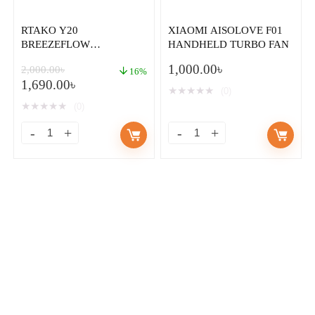
RTAKO Y20
XIAOMI AISOLOVE F01
BREEZEFLOW
HANDHELD TURBO FAN
HANDHELD FAN
1,000.00
৳
2,000.00
৳
16%
1,690.00
৳
★
★
★
★
★
(0)
★
★
★
★
★
(0)