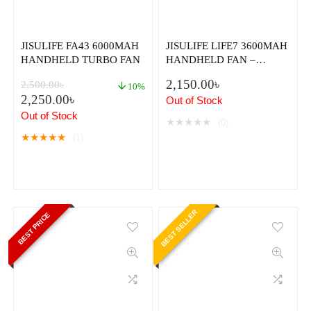
JISULIFE FA43 6000MAH
JISULIFE LIFE7 3600MAH
HANDHELD TURBO FAN
HANDHELD FAN –
ULTIMATE PORTABLE
2,150.00
৳
2,500.00
৳
COOLING
10%
2,250.00
৳
Out of Stock
Out of Stock
★
★
★
★
★
(0)
★
★
★
★
★
(1)
BEST SELLER
BEST PRICE