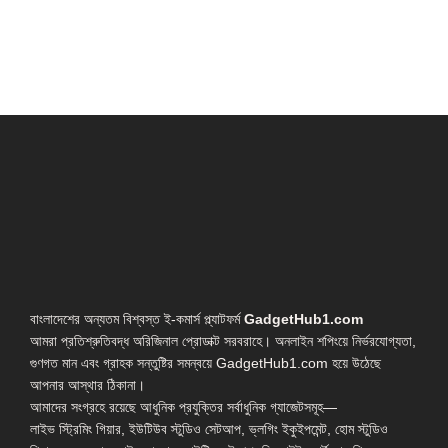
বাংলাদেশের অন্যতম বিশ্বস্ত ই-কমার্স প্ল্যাটফর্ম
GadgetHub1.com
আমরা প্রতিশ্রুতিবদ্ধ অরিজিনাল প্রোডাক্ট সরবরাহে। অনলাইন শপিংয়ে নির্ভরযোগ্যতা,
গুণগত মান এবং গ্রাহক সন্তুষ্টির সমন্বয়ে GadgetHub1.com হয়ে উঠেছে
আপনার আস্থার ঠিকানা।
আমাদের সংগ্রহে রয়েছে আধুনিক প্রযুক্তির সর্বাধুনিক গ্যাজেটসমূহ—
লাইভ স্ট্রিমিং গিয়ার, ইউটিউব স্টুডিও সেটআপ, ভ্লগিং ইকুইপমেন্ট, হোম স্টুডিও