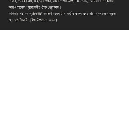
গিয়ার, ওয়েবক্যাম, মাইক্রোফোন, লাইটিং সেটআপ, রিং লাইট, স্মার্টফোন গিম্বলসহ
আরও অনেক প্রয়োজনীয় টেক প্রোডাক্ট।
আপনার পছন্দের গ্যাজেটটি সহজেই অনলাইনে অর্ডার করুন এবং সারা বাংলাদেশে দ্রুত
হোম ডেলিভারি সুবিধা উপভোগ করুন।
Shop: Zirabo, Bot Tola Road, Ashulia, Savar, Dhaka-1341
- ESSENTIAL LINKS IN ONE PLACE
EXPLORE MORE
QUICK LINKS
ALL PRODUCT
TERMS &
CONDITIONS
WATCHES
COLLECTION
RETURNS AND
REFUND POLICY
YOUTUBE STUDIO
GEARS
HEADPHONE &
EARPHONE
HOME APPLIANCES