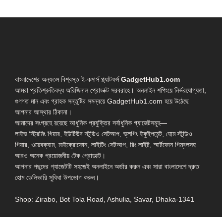
বাংলাদেশের অন্যতম বিশ্বস্ত ই-কমার্স প্ল্যাটফর্ম
GadgetHub1.com
আমরা প্রতিশ্রুতিবদ্ধ অরিজিনাল প্রোডাক্ট সরবরাহে। অনলাইন শপিংয়ে নির্ভরযোগ্যতা,
গুণগত মান এবং গ্রাহক সন্তুষ্টির সমন্বয়ে GadgetHub1.com হয়ে উঠেছে
আপনার আস্থার ঠিকানা।
আমাদের সংগ্রহে রয়েছে আধুনিক প্রযুক্তির সর্বাধুনিক গ্যাজেটসমূহ—
লাইভ স্ট্রিমিং গিয়ার, ইউটিউব স্টুডিও সেটআপ, ভ্লগিং ইকুইপমেন্ট, হোম স্টুডিও
গিয়ার, ওয়েবক্যাম, মাইক্রোফোন, লাইটিং সেটআপ, রিং লাইট, স্মার্টফোন গিম্বলসহ
আরও অনেক প্রয়োজনীয় টেক প্রোডাক্ট।
আপনার পছন্দের গ্যাজেটটি সহজেই অনলাইনে অর্ডার করুন এবং সারা বাংলাদেশে দ্রুত
হোম ডেলিভারি সুবিধা উপভোগ করুন।
Shop: Zirabo, Bot Tola Road, Ashulia, Savar, Dhaka-1341