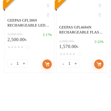
GEEPAS GFL3869
RECHARGEABLE LED
GEEPAS GFL4684N
TORCH LIGHT
RECHARGEABLE FLASH
3,000.00
৳
17%
TORCH LIGHT
2,500.00
৳
2,000.00
৳
22%
1,570.00
৳
★
★
★
★
★
(0)
★
★
★
★
★
(0)