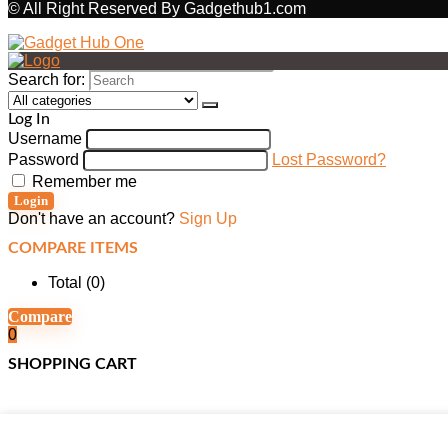
© All Right Reserved By Gadgethub1.com
Search for:
Log In
Username
Password
Lost Password?
Remember me
Login
Don't have an account?
Sign Up
COMPARE ITEMS
Total (
0
)
Compare
0
SHOPPING CART