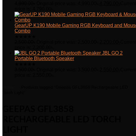
4,990.00
৳
Original price was: 4,990.00৳.
4,790.00
৳
Curren
price is: 4,790.00৳.
GearUP K190 Mobile Gaming RGB Keyboard and Mous
Combo
★
★
★
★
★
2,500.00
৳
Original price was: 2,500.00৳.
2,200.00
৳
Curren
price is: 2,200.00৳.
JBL GO 2
Portable Bluetooth Speaker
★
★
★
★
★
3,500.00
৳
Original price was: 3,500.00৳.
2,550.00
৳
Curren
price is: 2,550.00৳.
Home
Products tagged “Geepas GFL3858 Rechargeable LED
Torch Light”
GEEPAS GFL3858
RECHARGEABLE LED TORCH
LIGHT