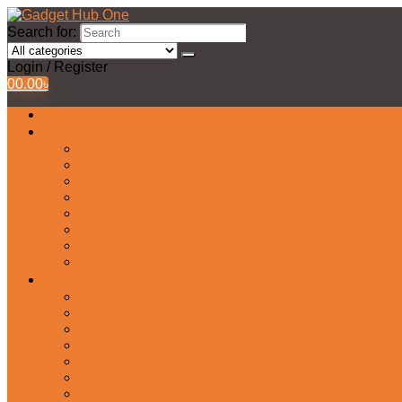
Search for:
Login / Register
0
0.00
৳
All Products
Watches Collection
Men’s Watches
Ladies Watch
Smart Watch
Pair Watches
Stopwatch
Bridal Watches
Fastrack Watches
Kids Watch
Headphone & Earphone
Airbuds
Neckband
Gaming Headphone
Earbud Headphones
Bluetooth Headphone
Earphones
Headphone Stand