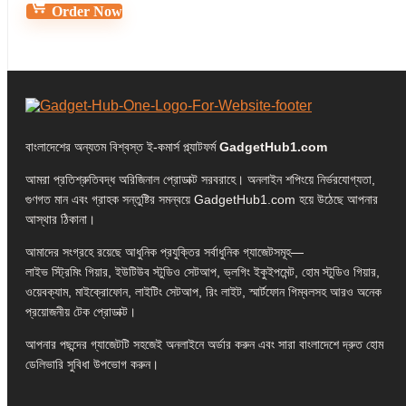
Order Now
বাংলাদেশের অন্যতম বিশ্বস্ত ই-কমার্স প্ল্যাটফর্ম
GadgetHub1.com
আমরা প্রতিশ্রুতিবদ্ধ অরিজিনাল প্রোডাক্ট সরবরাহে। অনলাইন শপিংয়ে নির্ভরযোগ্যতা,
গুণগত মান এবং গ্রাহক সন্তুষ্টির সমন্বয়ে GadgetHub1.com হয়ে উঠেছে আপনার
আস্থার ঠিকানা।
আমাদের সংগ্রহে রয়েছে আধুনিক প্রযুক্তির সর্বাধুনিক গ্যাজেটসমূহ—
লাইভ স্ট্রিমিং গিয়ার, ইউটিউব স্টুডিও সেটআপ, ভ্লগিং ইকুইপমেন্ট, হোম স্টুডিও গিয়ার,
ওয়েবক্যাম, মাইক্রোফোন, লাইটিং সেটআপ, রিং লাইট, স্মার্টফোন গিম্বলসহ আরও অনেক
প্রয়োজনীয় টেক প্রোডাক্ট।
আপনার পছন্দের গ্যাজেটটি সহজেই অনলাইনে অর্ডার করুন এবং সারা বাংলাদেশে দ্রুত হোম
ডেলিভারি সুবিধা উপভোগ করুন।