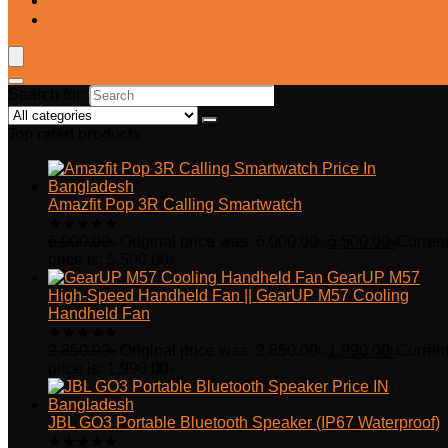
Blog
Wishlist
Search for:
Top rated products
Amazfit Pop 3R Calling Smartwatch
★
★
★
★
★
6,000.00
৳
Original price was: 6,000.00৳.
5,500.00
৳
Curren
price is: 5,500.00৳.
GearUP M57
High-Speed Handheld Fan || GearUP M57 Cooling
Handheld Fan
★
★
★
★
★
2,850.00
৳
Original price was: 2,850.00৳.
1,990.00
৳
Curren
price is: 1,990.00৳.
JBL GO3 Portable Bluetooth Speaker (IP67 Waterproof)
★
★
★
★
★