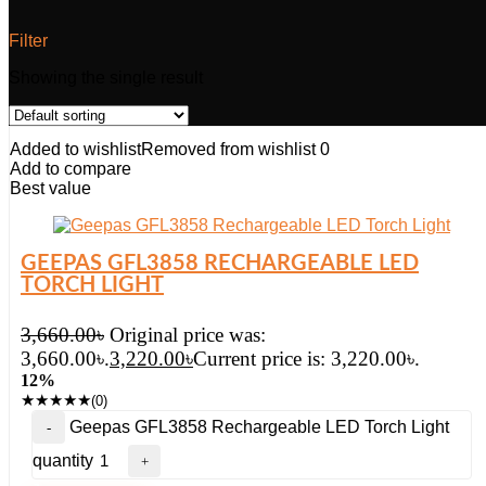
Filter
Showing the single result
Added to wishlist
Removed from wishlist
0
Add to compare
Best value
GEEPAS GFL3858 RECHARGEABLE LED
TORCH LIGHT
3,660.00
৳
Original price was:
3,660.00৳.
3,220.00
৳
Current price is: 3,220.00৳.
12%
★
★
★
★
★
(0)
Geepas GFL3858 Rechargeable LED Torch Light
quantity