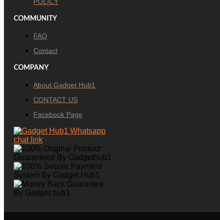
POLICY
COMMUNITY
FAQ
Contact
COMPANY
About Gadget Hub1
CONTACT US
Facebook Page