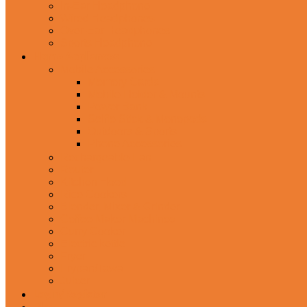
In-Ear Headphone
Wired Headphones
Over-Ear Headphones
Sports Headphone
Home Appliances
Mobile Accessories
Memory Cards
Mobile Holder & Mounts
Power Bank
Selfie Stick & Monopods
Outdoors & Sports
Phone Accessories
Rechargeable Fan
Router
Kitchen Hood
Rice Cookers
Blender, Mixer & Grinder
Coffee Maker Machines
Curry Cooker
Electric kettle
Fryer
Frypan/Tawa
Juicer
Login/Register