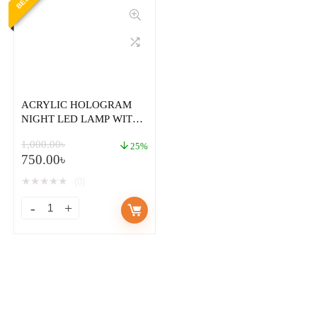
ACRYLIC HOLOGRAM
NIGHT LED LAMP WITH
BASE – AYATUL KURSI
1,000.00
৳
25%
750.00
৳
★
★
★
★
★
(0)