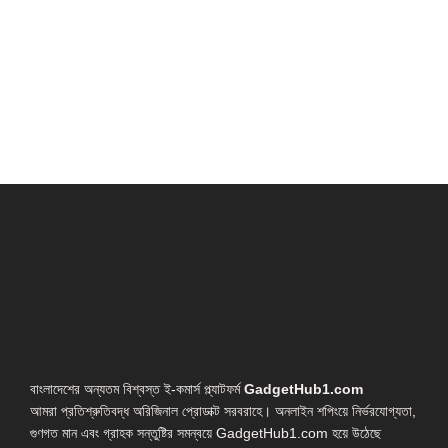
বাংলাদেশের অন্যতম বিশ্বস্ত ই-কমার্স প্ল্যাটফর্ম
GadgetHub1.com
আমরা প্রতিশ্রুতিবদ্ধ অরিজিনাল প্রোডাক্ট সরবরাহে। অনলাইন শপিংয়ে নির্ভরযোগ্যতা,
গুণগত মান এবং গ্রাহক সন্তুষ্টির সমন্বয়ে GadgetHub1.com হয়ে উঠেছে