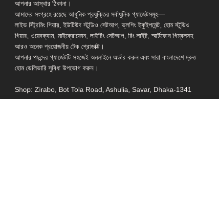
আপনার আস্থার ঠিকানা।
আমাদের সংগ্রহে রয়েছে আধুনিক প্রযুক্তির সর্বাধুনিক গ্যাজেটসমূহ—
লাইভ স্ট্রিমিং গিয়ার, ইউটিউব স্টুডিও সেটআপ, ভ্লগিং ইকুইপমেন্ট, হোম স্টুডিও
গিয়ার, ওয়েবক্যাম, মাইক্রোফোন, লাইটিং সেটআপ, রিং লাইট, স্মার্টফোন গিম্বলসহ
আরও অনেক প্রয়োজনীয় টেক প্রোডাক্ট।
আপনার পছন্দের গ্যাজেটটি সহজেই অনলাইনে অর্ডার করুন এবং সারা বাংলাদেশে দ্রুত
হোম ডেলিভারি সুবিধা উপভোগ করুন।
Shop: Zirabo, Bot Tola Road, Ashulia, Savar, Dhaka-1341
- ESSENTIAL LINKS IN ONE PLACE
EXPLORE MORE
QUICK LINKS
ALL PRODUCT
TERMS &
CONDITIONS
WATCHES
COLLECTION
RETURNS AND
REFUND POLICY
YOUTUBE STUDIO
GEARS