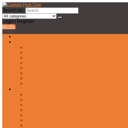
Search for:
Login / Register
0
0.00
৳
All Products
Watches Collection
Men’s Watches
Ladies Watch
Smart Watch
Pair Watches
Stopwatch
Bridal Watches
Fastrack Watches
Kids Watch
Headphone & Earphone
Airbuds
Neckband
Gaming Headphone
Earbud Headphones
Bluetooth Headphone
Earphones
Headphone Stand