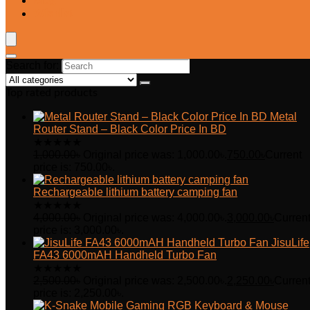
Blog
Wishlist
Search for:
Top rated products
Metal
Router Stand – Black Color Price In BD
★
★
★
★
★
1,000.00
৳
Original price was: 1,000.00৳.
750.00
৳
Current
price is: 750.00৳.
Rechargeable lithium battery camping fan
★
★
★
★
★
4,000.00
৳
Original price was: 4,000.00৳.
3,000.00
৳
Curren
price is: 3,000.00৳.
JisuLife
FA43 6000mAH Handheld Turbo Fan
★
★
★
★
★
2,500.00
৳
Original price was: 2,500.00৳.
2,250.00
৳
Curren
price is: 2,250.00৳.