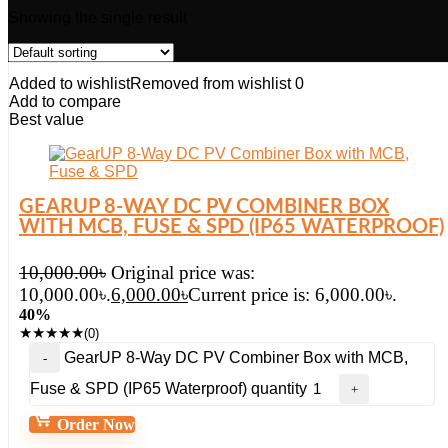
Showing the single result
Added to wishlist
Removed from wishlist
0
Add to compare
Best value
GEARUP 8-WAY DC PV COMBINER BOX
WITH MCB, FUSE & SPD (IP65 WATERPROOF)
10,000.00
৳
Original price was:
10,000.00৳.
6,000.00
৳
Current price is: 6,000.00৳.
40%
★
★
★
★
★
(0)
GearUP 8-Way DC PV Combiner Box with MCB,
Fuse & SPD (IP65 Waterproof) quantity
Order Now