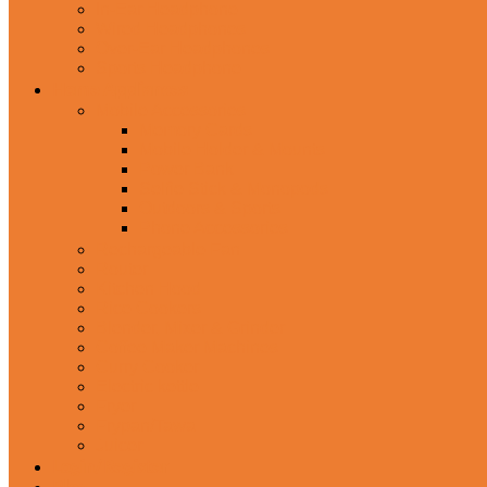
In-Ear Headphone
Wired Headphones
Over-Ear Headphones
Sports Headphone
Home Appliances
Mobile Accessories
Memory Cards
Mobile Holder & Mounts
Power Bank
Selfie Stick & Monopods
Outdoors & Sports
Phone Accessories
Rechargeable Fan
Router
Kitchen Hood
Rice Cookers
Blender, Mixer & Grinder
Coffee Maker Machines
Curry Cooker
Electric kettle
Fryer
Frypan/Tawa
Juicer
Login/Register