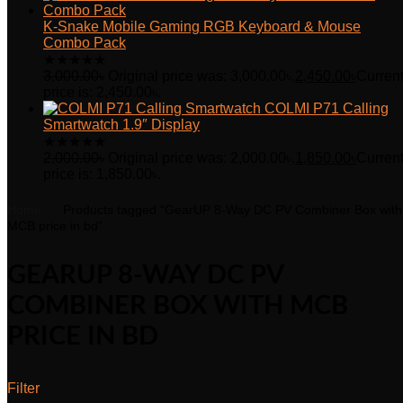
K-Snake Mobile Gaming RGB Keyboard & Mouse
Combo Pack
★
★
★
★
★
3,000.00
৳
Original price was: 3,000.00৳.
2,450.00
৳
Curren
price is: 2,450.00৳.
COLMI P71 Calling
Smartwatch 1.9″ Display
★
★
★
★
★
2,000.00
৳
Original price was: 2,000.00৳.
1,850.00
৳
Curren
price is: 1,850.00৳.
Home
Products tagged “GearUP 8-Way DC PV Combiner Box with
MCB price in bd”
GEARUP 8-WAY DC PV
COMBINER BOX WITH MCB
PRICE IN BD
Filter