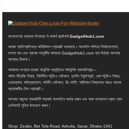
বাংলাদেশের অন্যতম বিশ্বস্ত ই-কমার্স প্ল্যাটফর্ম
GadgetHub1.com
আমরা প্রতিশ্রুতিবদ্ধ অরিজিনাল প্রোডাক্ট সরবরাহে। অনলাইন শপিংয়ে নির্ভরযোগ্যতা,
গুণগত মান এবং গ্রাহক সন্তুষ্টির সমন্বয়ে GadgetHub1.com হয়ে উঠেছে আপনার
আস্থার ঠিকানা।
আমাদের সংগ্রহে রয়েছে আধুনিক প্রযুক্তির সর্বাধুনিক গ্যাজেটসমূহ—
লাইভ স্ট্রিমিং গিয়ার, ইউটিউব স্টুডিও সেটআপ, ভ্লগিং ইকুইপমেন্ট, হোম স্টুডিও গিয়ার,
ওয়েবক্যাম, মাইক্রোফোন, লাইটিং সেটআপ, রিং লাইট, স্মার্টফোন গিম্বলসহ আরও অনেক
প্রয়োজনীয় টেক প্রোডাক্ট।
আপনার পছন্দের গ্যাজেটটি সহজেই অনলাইনে অর্ডার করুন এবং সারা বাংলাদেশে দ্রুত হোম
ডেলিভারি সুবিধা উপভোগ করুন।
Shop: Zirabo, Bot Tola Road, Ashulia, Savar, Dhaka-1341