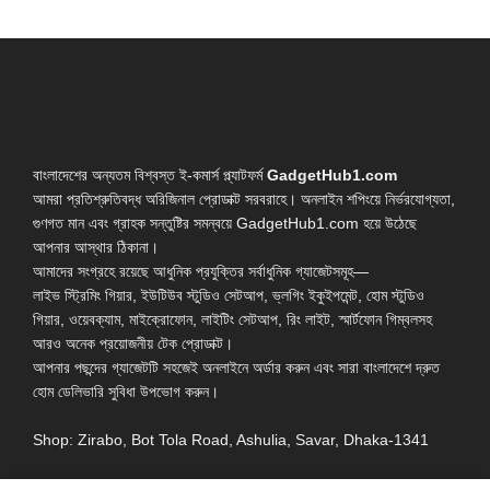
বাংলাদেশের অন্যতম বিশ্বস্ত ই-কমার্স প্ল্যাটফর্ম
GadgetHub1.com
আমরা প্রতিশ্রুতিবদ্ধ অরিজিনাল প্রোডাক্ট সরবরাহে। অনলাইন শপিংয়ে নির্ভরযোগ্যতা,
গুণগত মান এবং গ্রাহক সন্তুষ্টির সমন্বয়ে GadgetHub1.com হয়ে উঠেছে
আপনার আস্থার ঠিকানা।
আমাদের সংগ্রহে রয়েছে আধুনিক প্রযুক্তির সর্বাধুনিক গ্যাজেটসমূহ—
লাইভ স্ট্রিমিং গিয়ার, ইউটিউব স্টুডিও সেটআপ, ভ্লগিং ইকুইপমেন্ট, হোম স্টুডিও
গিয়ার, ওয়েবক্যাম, মাইক্রোফোন, লাইটিং সেটআপ, রিং লাইট, স্মার্টফোন গিম্বলসহ
আরও অনেক প্রয়োজনীয় টেক প্রোডাক্ট।
আপনার পছন্দের গ্যাজেটটি সহজেই অনলাইনে অর্ডার করুন এবং সারা বাংলাদেশে দ্রুত
হোম ডেলিভারি সুবিধা উপভোগ করুন।
Shop: Zirabo, Bot Tola Road, Ashulia, Savar, Dhaka-1341