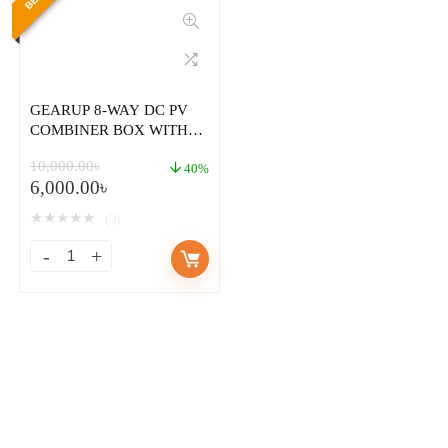
GEARUP 8-WAY DC PV
COMBINER BOX WITH
MCB, FUSE & SPD (IP65
10,000.00
৳
WATERPROOF)
40%
6,000.00
৳
★
★
★
★
★
(0)