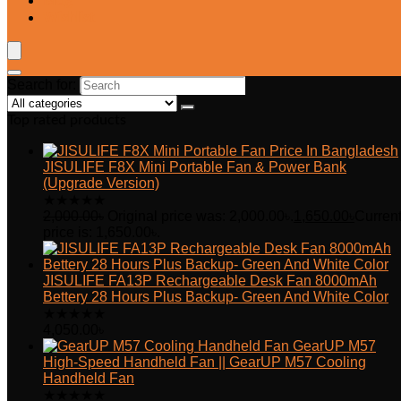
Blog
Wishlist
Search for:
Top rated products
JISULIFE F8X Mini Portable Fan & Power Bank
(Upgrade Version)
★
★
★
★
★
2,000.00
৳
Original price was: 2,000.00৳.
1,650.00
৳
Curren
price is: 1,650.00৳.
JISULIFE FA13P Rechargeable Desk Fan 8000mAh
Bettery 28 Hours Plus Backup- Green And White Color
★
★
★
★
★
4,050.00
৳
GearUP M57
High-Speed Handheld Fan || GearUP M57 Cooling
Handheld Fan
★
★
★
★
★