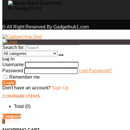
© All Right Reserved By Gadgethub1.com
Search for:
Log In
Username
Password
Lost Password?
Remember me
Login
Don't have an account?
Sign Up
COMPARE ITEMS
Total (
0
)
Compare
0