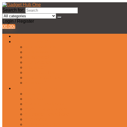
Search for:
Login / Register
0
0.00
৳
All Products
Watches Collection
Men’s Watches
Ladies Watch
Smart Watch
Pair Watches
Stopwatch
Bridal Watches
Fastrack Watches
Kids Watch
Headphone & Earphone
Airbuds
Neckband
Gaming Headphone
Earbud Headphones
Bluetooth Headphone
Earphones
Headphone Stand