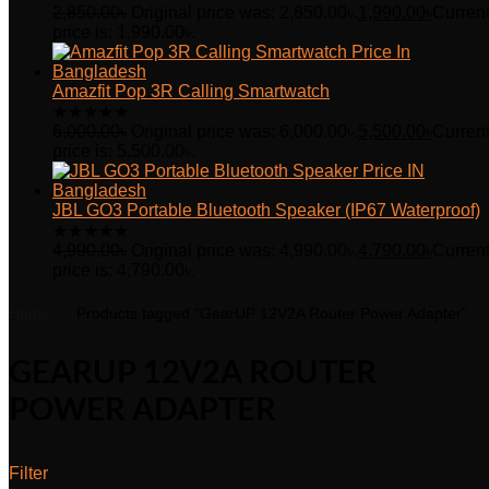
2,850.00
৳
Original price was: 2,850.00৳.
1,990.00
৳
Curren
price is: 1,990.00৳.
Amazfit Pop 3R Calling Smartwatch
★
★
★
★
★
6,000.00
৳
Original price was: 6,000.00৳.
5,500.00
৳
Curren
price is: 5,500.00৳.
JBL GO3 Portable Bluetooth Speaker (IP67 Waterproof)
★
★
★
★
★
4,990.00
৳
Original price was: 4,990.00৳.
4,790.00
৳
Curren
price is: 4,790.00৳.
Home
Products tagged “GearUP 12V2A Router Power Adapter”
GEARUP 12V2A ROUTER
POWER ADAPTER
Filter