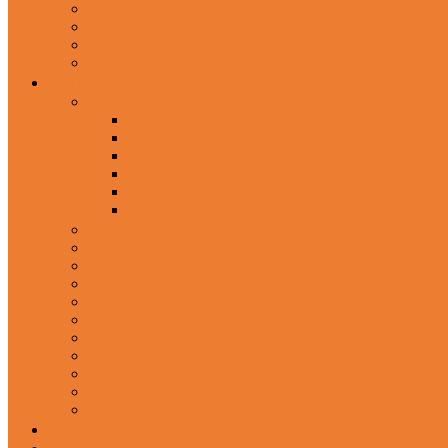
In-Ear Headphone
Wired Headphones
Over-Ear Headphones
Sports Headphone
Home Appliances
Mobile Accessories
Memory Cards
Mobile Holder & Mounts
Power Bank
Selfie Stick & Monopods
Outdoors & Sports
Phone Accessories
Rechargeable Fan
Router
Kitchen Hood
Rice Cookers
Blender, Mixer & Grinder
Coffee Maker Machines
Curry Cooker
Electric kettle
Fryer
Frypan/Tawa
Juicer
Login/Register