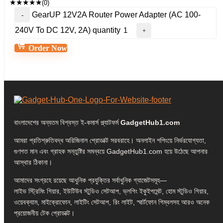
★
★
★
★
★
(0)
GearUP 12V2A Router Power Adapter (AC 100-
240V To DC 12V, 2A) quantity
Order Now
বাংলাদেশের অন্যতম বিশ্বস্ত ই-কমার্স প্ল্যাটফর্ম
GadgetHub1.com
আমরা প্রতিশ্রুতিবদ্ধ অরিজিনাল প্রোডাক্ট সরবরাহে। অনলাইন শপিংয়ে নির্ভরযোগ্যতা,
গুণগত মান এবং গ্রাহক সন্তুষ্টির সমন্বয়ে GadgetHub1.com হয়ে উঠেছে আপনার
আস্থার ঠিকানা।
আমাদের সংগ্রহে রয়েছে আধুনিক প্রযুক্তির সর্বাধুনিক গ্যাজেটসমূহ—
লাইভ স্ট্রিমিং গিয়ার, ইউটিউব স্টুডিও সেটআপ, ভ্লগিং ইকুইপমেন্ট, হোম স্টুডিও গিয়ার,
ওয়েবক্যাম, মাইক্রোফোন, লাইটিং সেটআপ, রিং লাইট, স্মার্টফোন গিম্বলসহ আরও অনেক
প্রয়োজনীয় টেক প্রোডাক্ট।