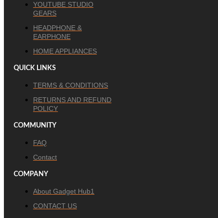
YOUTUBE STUDIO
GEARS
HEADPHONE &
EARPHONE
HOME APPLIANCES
QUICK LINKS
TERMS & CONDITIONS
RETURNS AND REFUND
POLICY
COMMUNITY
FAQ
Contact
COMPANY
About Gadget Hub1
CONTACT US