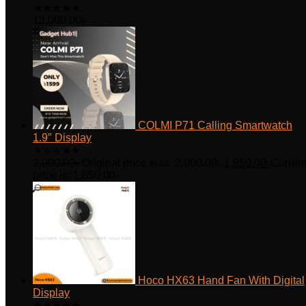
★
★
★
★
★
13,000.00
৳
COLMI P71 Calling Smartwatch
1.9″ Display
★
★
★
★
★
2,000.00
৳
Original price was: 2,000.00৳.
1,850.00
৳
Curren
price is: 1,850.00৳.
Hoco HX63 Hand Fan With Digital
Display
★
★
★
★
★