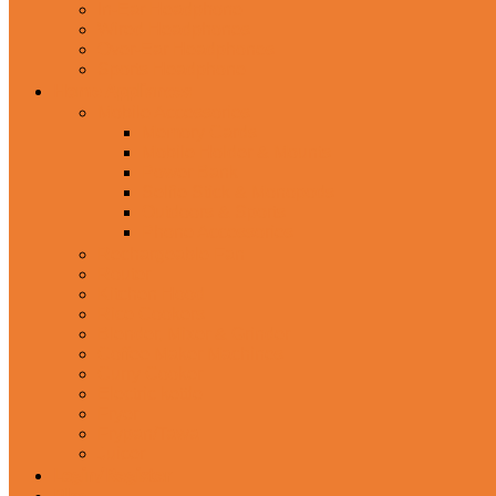
In-Ear Headphone
Wired Headphones
Over-Ear Headphones
Sports Headphone
Home Appliances
Mobile Accessories
Memory Cards
Mobile Holder & Mounts
Power Bank
Selfie Stick & Monopods
Outdoors & Sports
Phone Accessories
Rechargeable Fan
Router
Kitchen Hood
Rice Cookers
Blender, Mixer & Grinder
Coffee Maker Machines
Curry Cooker
Electric kettle
Fryer
Frypan/Tawa
Juicer
Login/Register