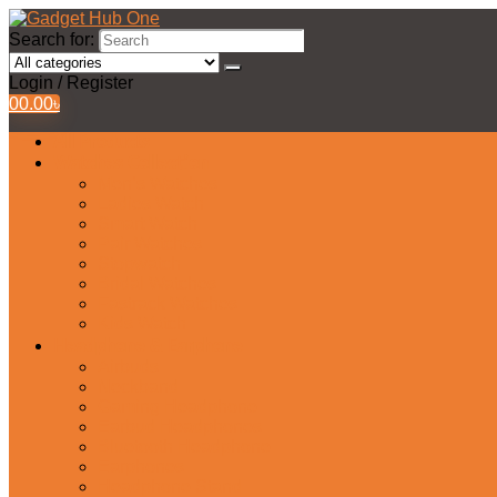
Search for:
Login / Register
0
0.00
৳
All Products
Watches Collection
Men’s Watches
Ladies Watch
Smart Watch
Pair Watches
Stopwatch
Bridal Watches
Fastrack Watches
Kids Watch
Headphone & Earphone
Airbuds
Neckband
Gaming Headphone
Earbud Headphones
Bluetooth Headphone
Earphones
Headphone Stand