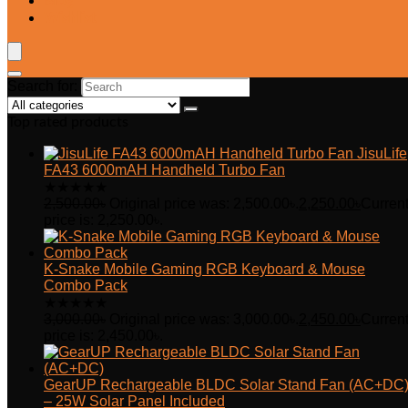
Blog
Wishlist
Search for:
Top rated products
JisuLife
FA43 6000mAH Handheld Turbo Fan
★
★
★
★
★
2,500.00
৳
Original price was: 2,500.00৳.
2,250.00
৳
Curren
price is: 2,250.00৳.
K-Snake Mobile Gaming RGB Keyboard & Mouse
Combo Pack
★
★
★
★
★
3,000.00
৳
Original price was: 3,000.00৳.
2,450.00
৳
Curren
price is: 2,450.00৳.
GearUP Rechargeable BLDC Solar Stand Fan (AC+DC
– 25W Solar Panel Included