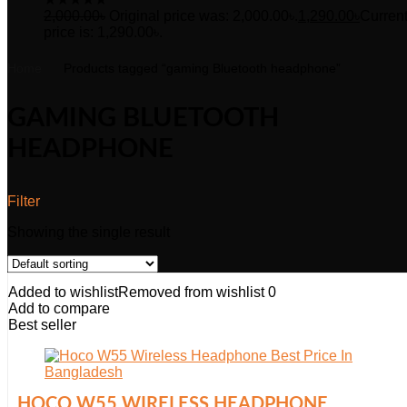
2,000.00
৳
Original price was: 2,000.00৳.
1,290.00
৳
Curren
price is: 1,290.00৳.
Home
Products tagged “gaming Bluetooth headphone”
GAMING BLUETOOTH
HEADPHONE
Filter
Showing the single result
Added to wishlist
Removed from wishlist
0
Add to compare
Best seller
HOCO W55 WIRELESS HEADPHONE,