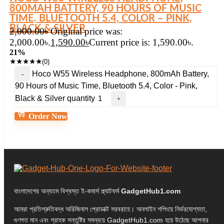
800MAH BATTERY, 90 HOURS OF MUSIC
TIME, BLUETOOTH 5.4, COLOR – PINK,
BLACK & SILVER
2,000.00
৳
Original price was:
2,000.00৳.
1,590.00
৳
Current price is: 1,590.00৳.
21%
★
★
★
★
★
(0)
Hoco W55 Wireless Headphone, 800mAh Battery,
90 Hours of Music Time, Bluetooth 5.4, Color - Pink,
Black & Silver quantity
Order Now
বাংলাদেশের অন্যতম বিশ্বস্ত ই-কমার্স প্ল্যাটফর্ম
GadgetHub1.com
আমরা প্রতিশ্রুতিবদ্ধ অরিজিনাল প্রোডাক্ট সরবরাহে। অনলাইন শপিংয়ে নির্ভরযোগ্যতা,
গুণগত মান এবং গ্রাহক সন্তুষ্টির সমন্বয়ে GadgetHub1.com হয়ে উঠেছে আপনার